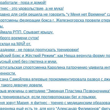
работали - пора и домой!
тнес - это удовольствие, а не мука!
давно для себя решила не говорить "у Меня нет Времени" са
ортсмены федерации бокса г. Железногорска провели откр
ы.
ймала РПП. Срывает крышу.
брого времени суток!
склад на МАЙ от.
аздники - не повод пропускать тренировки!
айский Бокс и Жёсткий Режим": как Нюша вернула форму по
усный хлеб без глютена и муки.
ртугальская спортсменка Каролина патрочинио удивила инт
енности.
сана Самойлова впервые прокомментировала развод с джиг
 такого девочку довели.
зыв мужчины о методике "Змеиная Пластика Позвоночника"
к тренироваться, если противопоказан бег и прыжки.
ня зовут Мария, я фитнес - тренер с медицинским образов
верняка ещё есть те, для кого "Александр Филимонов" фигу