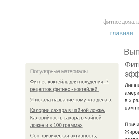
фитнес дома. 
главная
Вып
Фит
Популярные материалы
эфф
Фитнес коктейль для похудения. 7
Лишни
рецептов фитнес - коктейлей.
амери
в 3 р
Я искала название тому, что делаю.
вам п
Калории сахара в чайной ложке.
Калорийность сахара в чайной
Причи
ложке и в 100 граммах
Жиров
Сон, физическая активность,