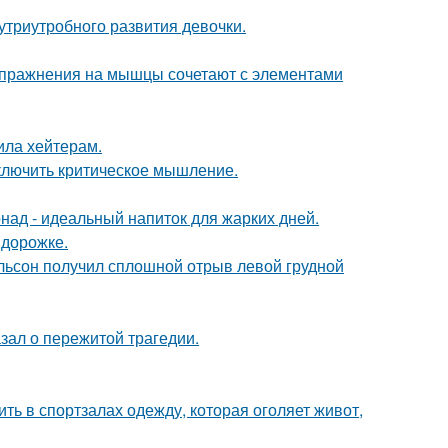
триутробного развития девочки.
упражнения на мышцы сочетают с элементами
ила хейтерам.
включить критическое мышление.
ад - идеальный напиток для жарких дней.
 дорожке.
ельсон получил сплошной отрыв левой грудной
зал о пережитой трагедии.
ть в спортзалах одежду, которая оголяет живот,