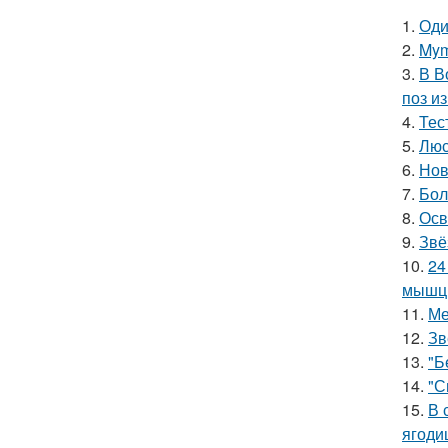
1.
Оди
2.
Mym
3.
В В
поз и
4.
Тес
5.
Люс
6.
Нов
7.
Бол
8.
Осв
9.
Звё
10.
24
мышцы
11.
Ме
12.
Зв
13.
"Б
14.
"С
15.
В 
ягоди