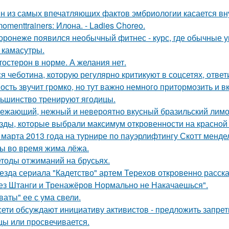
н из самых впечатляющих фактов эмбриологии касается вну
omenttrainers: Илона. - Ladies Choreo.
оронеже появился необычный фитнес - курс, где обычные 
з камасутры.
тостерон в норме. А желания нет.
я чеботина, которую регулярно критикуют в соцсетях, ответ
ость звучит громко, но тут важно немного притормозить и 
ьшинство тренируют ягодицы.
ежающий, нежный и невероятно вкусный бразильский лимон
зды, которые выбрали максимум откровенности на красной
 марта 2013 года на турнире по пауэрлифтингу Скотт менд
 во время жима лёжа.
тоды отжиманий на брусьях.
езда сериала "Кадетство" артем Терехов откровенно расска
ез Штанги и Тренажёров Нормально не Накачаешься".
ваты" ее с ума свели.
сети обсуждают инициативу активистов - предложить запрети
цы или просвечивается.