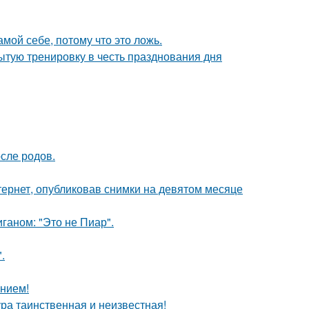
мой себе, потому что это ложь.
ытую тренировку в честь празднования дня
сле родов.
ернет, опубликовав снимки на девятом месяце
аном: "Это не Пиар".
.
анием!
ра таинственная и неизвестная!