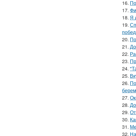
16.
По
17.
Фи
18.
Я 
19.
Сп
побед
20.
По
21.
До
22.
Ра
23.
Пр
24.
"Т
25.
Вк
26.
По
берем
27.
Ок
28.
До
29.
От
30.
Ка
31.
Ме
32.
На