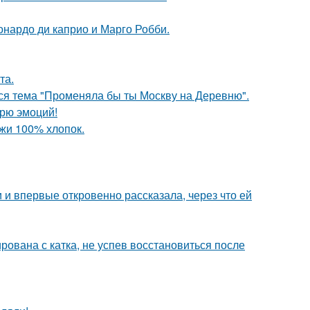
еонардо ди каприо и Марго Робби.
та.
ся тема "Променяла бы ты Москву на Деревню".
рю эмоций!
жи 100% хлопок.
и впервые откровенно рассказала, через что ей
ована с катка, не успев восстановиться после