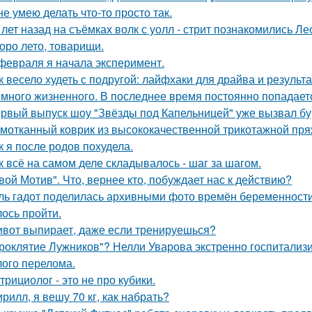
не умею делать что-то просто так.
 лет назад на съёмках волк с уолл - стрит познакомились Л
оро лето, товарищи.
февраля я начала эксперимент.
к весело худеть с подругой: лайфхаки для драйва и результа
много жизненного. В последнее время постоянно попадает
рвый выпуск шоу "Звёзды под Капельницей" уже вызвал бу
мотканный коврик из высококачественной трикотажной пря
к я после родов похудела.
к всё на самом деле складывалось - шаг за шагом.
вой Мотив". Что, вернее кто, побуждает нас к действию?
ль гадот поделилась архивными фото времён беременности 
ось пройти.
вот выпирает, даже если тренируешься?
роклятие Лужников"? Нелли Уварова экстренно госпитализир
ого перелома.
трициолог - это не про кубики.
ирилл, я вешу 70 кг, как набрать?