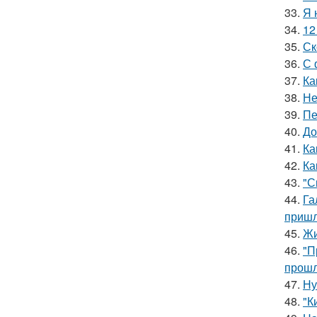
33.
Я 
34.
12
35.
Ск
36.
С 
37.
Ка
38.
Не
39.
Пе
40.
До
41.
Ка
42.
Ка
43.
"С
44.
Га
пришл
45.
Жи
46.
"П
прошл
47.
Ну
48.
"К