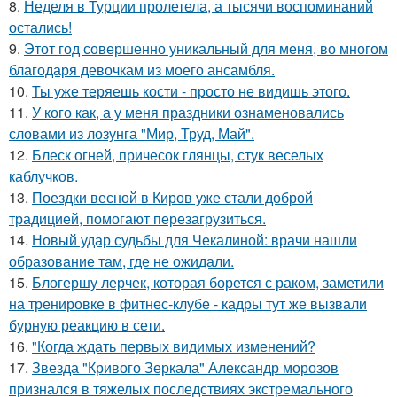
8.
Неделя в Турции пролетела, а тысячи воспоминаний
остались!
9.
Этот год совершенно уникальный для меня, во многом
благодаря девочкам из моего ансамбля.
10.
Ты уже теряешь кости - просто не видишь этого.
11.
У кого как, а у меня праздники ознаменовались
словами из лозунга "Мир, Труд, Май".
12.
Блеск огней, причесок глянцы, стук веселых
каблучков.
13.
Поездки весной в Киров уже стали доброй
традицией, помогают перезагрузиться.
14.
Новый удар судьбы для Чекалиной: врачи нашли
образование там, где не ожидали.
15.
Блогершу лерчек, которая борется с раком, заметили
на тренировке в фитнес-клубе - кадры тут же вызвали
бурную реакцию в сети.
16.
"Когда ждать первых видимых изменений?
17.
Звезда "Кривого Зеркала" Александр морозов
признался в тяжелых последствиях экстремального