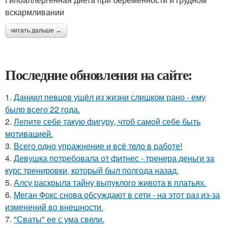
вскармливании
читать дальше →
Последние обновления на сайте:
1.
Даниил певцов ушёл из жизни слишком рано - ему
было всего 22 года.
2.
Лепите себе такую фигуру, чтоб самой себе быть
мотивацией.
3.
Всего одно упражнение и всё тело в работе!
4.
Девушка потребовала от фитнес - тренера деньги за
курс тренировки, который был полгода назад.
5.
Алсу раскрыла тайну выпуклого живота в платьях.
6.
Меган Фокс снова обсуждают в сети - на этот раз из-за
изменений во внешности.
7.
"Сваты" ее с ума свели.