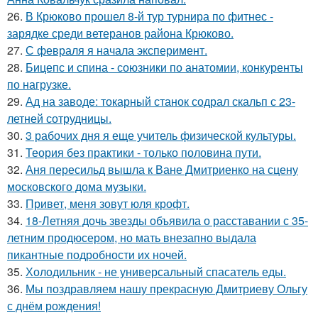
26.
В Крюково прошел 8-й тур турнира по фитнес -
зарядке среди ветеранов района Крюково.
27.
С февраля я начала эксперимент.
28.
Бицепс и спина - союзники по анатомии, конкуренты
по нагрузке.
29.
Ад на заводе: токарный станок содрал скальп с 23-
летней сотрудницы.
30.
3 рабочих дня я еще учитель физической культуры.
31.
Теория без практики - только половина пути.
32.
Аня пересильд вышла к Ване Дмитриенко на сцену
московского дома музыки.
33.
Привет, меня зовут юля крофт.
34.
18-Летняя дочь звезды объявила о расставании с 35-
летним продюсером, но мать внезапно выдала
пикантные подробности их ночей.
35.
Холодильник - не универсальный спасатель еды.
36.
Мы поздравляем нашу прекрасную Дмитриеву Ольгу
с днём рождения!