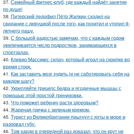
37.
Семейный фитнес-клуб, где каждый найдёт занятие
по душе!
38.
Питерский педофил Пётр Жилкин сходил на
свидание с девушкой после того, как похитил и утопил 9-
летнего пашу.
39.
С большой радостью замечаю, что с каждым годом
увеличивается число подростков, занимающихся в
спортзалах.
40.
Клевио Массимо: силач, который играл на скрипке во
время стоек.
41.
Как заставить мозг худеть (и не саботировать себя на
каждом шагу?
42.
Укрепляйте трицепс бедра и ягодичные мышцы с
помощью этой простой тренировки.
43.
Что поможет ребенку расти здоровым?
44.
Жареная гречка с зеленым кремом.
45.
Турист из Великобритании прыгнул с яхты в море и
разорвал губу.
46.
Том харди в очередной раз доказал, что он крут не