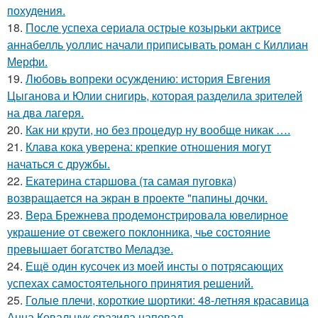
похудения.
18.
После успеха сериала острые козырьки актрисе
аннабелль уоллис начали приписывать роман с Киллиан
Мерфи.
19.
Любовь вопреки осуждению: история Евгения
Цыганова и Юлии снигирь, которая разделила зрителей
на два лагеря.
20.
Как ни крути, но без процедур ну вообще никак ….
21.
Клава кока уверена: крепкие отношения могут
начаться с дружбы.
22.
Екатерина старшова (та самая пуговка)
возвращается на экран в проекте "папины дочки.
23.
Вера Брежнева продемонстрировала ювелирное
украшение от свежего поклонника, чье состояние
превышает богатство Меладзе.
24.
Ещё один кусочек из моей инсты о потрясающих
успехах самостоятельного принятия решений.
25.
Голые плечи, короткие шортики: 48-летняя красавица
Анна Ковальчук сразила наповал.