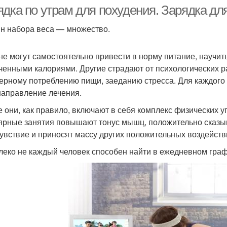
тренировки
домашней вечерней
ядка по утрам для похудения. Зарядка дл
н набора веса — множество.
не могут самостоятельно привести в норму питание, научи
ченными калориями. Другие страдают от психологических ра
ерному потреблению пищи, заеданию стресса. Для каждого 
направление лечения.
е они, как правило, включают в себя комплекс физических 
ярные занятия повышают тонус мышц, положительно сказы
увствие и приносят массу других положительных воздейств
леко не каждый человек способен найти в ежедневном граф