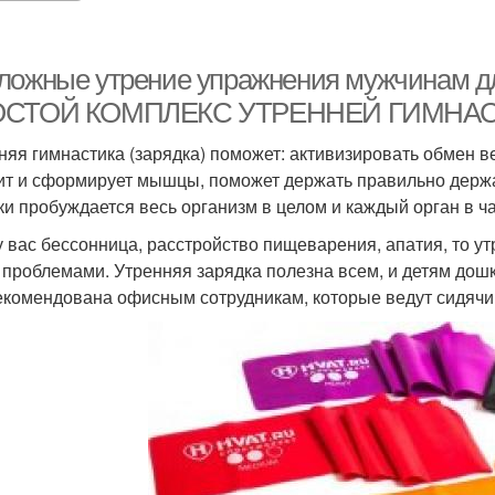
ложные утрение упражнения мужчинам дл
ОСТОЙ КОМПЛЕКС УТРЕННЕЙ ГИМНА
няя гимнастика (зарядка) поможет: активизировать обмен в
ит и сформирует мышцы, поможет держать правильно держат
ки пробуждается весь организм в целом и каждый орган в ча
у вас бессонница, расстройство пищеварения, апатия, то у
 проблемами. Утренняя зарядка полезна всем, и детям дош
екомендована офисным сотрудникам, которые ведут сидячи