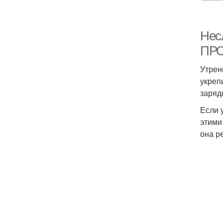
Нес
ПР
Утрен
укреп
заряд
Если 
этими
она р