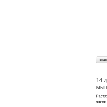
читат
14 
мыш
Растя
часов 