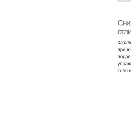
Сни
отл
Казал
прине
подав
упраж
себя 