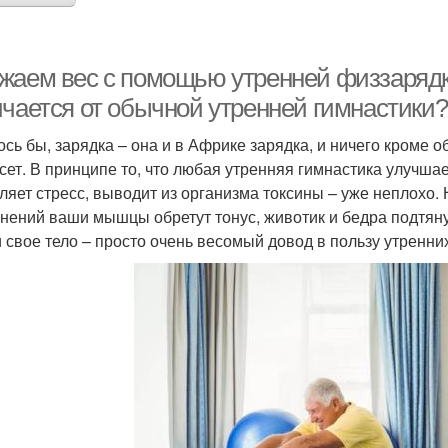
жаем вес с помощью утренней физзарядк
ичается от обычной утренней гимнастики?
ось бы, зарядка – она и в Африке зарядка, и ничего кроме
сет. В принципе то, что любая утренняя гимнастика улучша
ляет стресс, выводит из организма токсины – уже неплохо. 
нений ваши мышцы обретут тонус, животик и бедра подтянут
и свое тело – просто очень весомый довод в пользу утренних