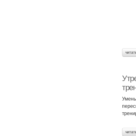
читат
Утр
тре
Умень
перес
трени
читат