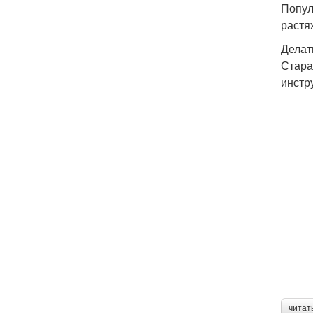
Попул
растя
Делат
Стара
инстр
читат