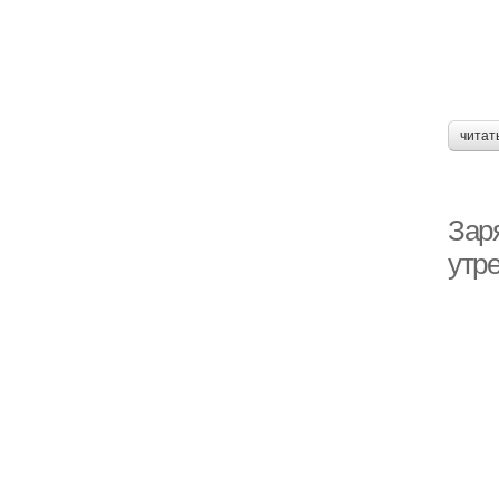
читат
Зар
утр