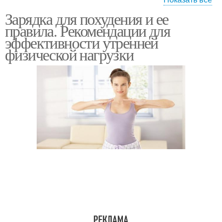
Зарядка для похудения и ее
Тренировки в
Домашний тренинг
правила. Рекомендации для
домашних условиях
эффективности утренней
физической нагрузки
Тренировка в домашних
Домашние тренировки
условиях
Спорт в домашних
домашний фитнес
условиях