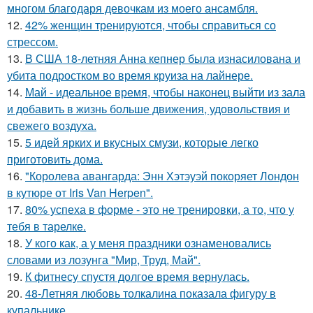
многом благодаря девочкам из моего ансамбля.
12.
42% женщин тренируются, чтобы справиться со
стрессом.
13.
В США 18-летняя Анна кепнер была изнасилована и
убита подростком во время круиза на лайнере.
14.
Май - идеальное время, чтобы наконец выйти из зала
и добавить в жизнь больше движения, удовольствия и
свежего воздуха.
15.
5 идей ярких и вкусных смузи, которые легко
приготовить дома.
16.
"Королева авангарда: Энн Хэтэуэй покоряет Лондон
в кутюре от Iris Van Herpen".
17.
80% успеха в форме - это не тренировки, а то, что у
тебя в тарелке.
18.
У кого как, а у меня праздники ознаменовались
словами из лозунга "Мир, Труд, Май".
19.
К фитнесу спустя долгое время вернулась.
20.
48-Летняя любовь толкалина показала фигуру в
купальнике.