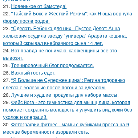
21.
Новенькое от бамстеда!
22.
"Тайский Бокс и Жёсткий Режим": как Нюша вернула
форму после родов.
23.
"Сделать Ребенка для них - Пустое Дело": Анна
хилькевич осудила звезду "универа" Арарата кещяна,
который скрывал внебрачного сына 14 лет.
24.
Вот правда не понимаю, как женщины всё это
вывозят.
25.
Тренировочный блог продолжается.
26.
Важный гость едет.
27.
"Я Больше не Суперженщина": Регина тодоренко
слегла с болезнью после погони за идеалом.
28.
Лучшие и худшие продукты для набора массы.
29.
Фейс йога - это гимнастика для мышц лица, которая
помогает сохранить молодость и улучшить вид кожи без
уколов и операций.
30.
Фотографии фитнес - мамы с кубиками пресса на 9
месяце беременности взорвали сеть.