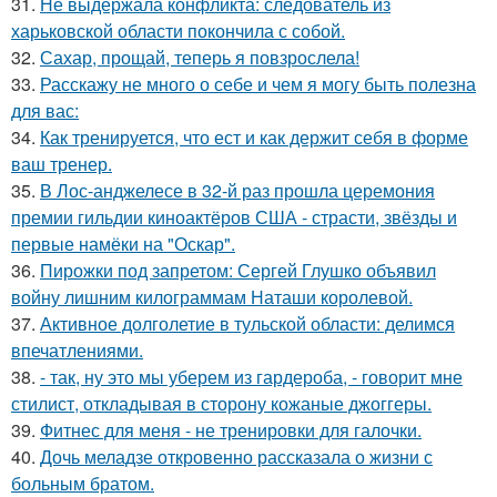
31.
Не выдержала конфликта: следователь из
харьковской области покончила с собой.
32.
Сахар, прощай, теперь я повзрослела!
33.
Расскажу не много о себе и чем я могу быть полезна
для вас:
34.
Как тренируется, что ест и как держит себя в форме
ваш тренер.
35.
В Лос-анджелесе в 32-й раз прошла церемония
премии гильдии киноактёров США - страсти, звёзды и
первые намёки на "Оскар".
36.
Пирожки под запретом: Сергей Глушко объявил
войну лишним килограммам Наташи королевой.
37.
Активное долголетие в тульской области: делимся
впечатлениями.
38.
- так, ну это мы уберем из гардероба, - говорит мне
стилист, откладывая в сторону кожаные джоггеры.
39.
Фитнес для меня - не тренировки для галочки.
40.
Дочь меладзе откровенно рассказала о жизни с
больным братом.