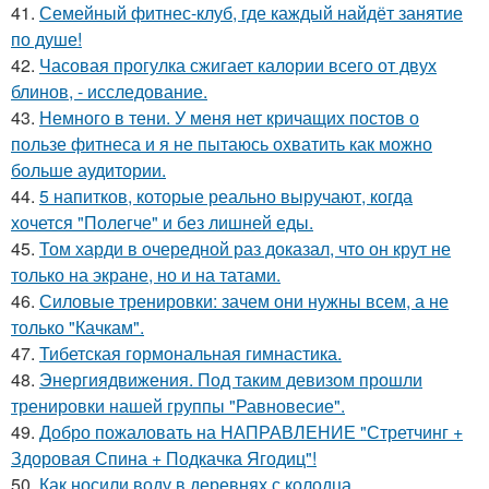
41.
Семейный фитнес-клуб, где каждый найдёт занятие
по душе!
42.
Часовая прогулка сжигает калории всего от двух
блинов, - исследование.
43.
Немного в тени. У меня нет кричащих постов о
пользе фитнеса и я не пытаюсь охватить как можно
больше аудитории.
44.
5 напитков, которые реально выручают, когда
хочется "Полегче" и без лишней еды.
45.
Том харди в очередной раз доказал, что он крут не
только на экране, но и на татами.
46.
Силовые тренировки: зачем они нужны всем, а не
только "Качкам".
47.
Тибетская гормональная гимнастика.
48.
Энергиядвижения. Под таким девизом прошли
тренировки нашей группы "Равновесие".
49.
Добро пожаловать на НАПРАВЛЕНИЕ "Стретчинг +
Здоровая Спина + Подкачка Ягодиц"!
50.
Как носили воду в деревнях с колодца.