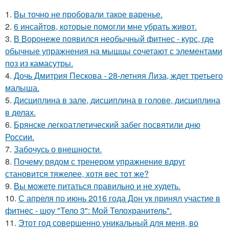
1.
Вы точно не пробовали такое варенье.
2.
6 инсайтов, которые помогли мне убрать живот.
3.
В Воронеже появился необычный фитнес - курс, где
обычные упражнения на мышцы сочетают с элементами
поз из камасутры.
4.
Дочь Дмитрия Пескова - 28-летняя Лиза, ждет третьего
малыша.
5.
Дисциплина в зале, дисциплина в голове, дисциплина
в делах.
6.
Брянске легкоатлетический забег посвятили дню
России.
7.
Забочусь о внешности.
8.
Почему рядом с тренером упражнение вдруг
становится тяжелее, хотя вес тот же?
9.
Вы можете питаться правильно и не худеть.
10.
С апреля по июнь 2016 года Дон ук принял участие в
фитнес - шоу "Тело 3": Мой Телохранитель".
11.
Этот год совершенно уникальный для меня, во