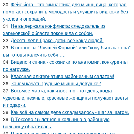
30.
Фейс йога - это гимнастика для мышц лица, которая
помогает сохранить молодость и улучшить вид кожи без
уколов и операций.
31.
Не выдержала конфликта: следователь из
харьковской области покончила с собой.
32.
Десять лет в браке, дети, всё как у людей.
33.
В погоне за "Лучшей Формой" или "хочу быть как она"
вы готовы калечить себя ….
34.
Бицепс и спина - союзники по анатомии, конкуренты
по нагрузке.
35.
Классная альтернатива майонезным салатам!
36.
Зачем качать грудные мышцы девушке?
37.
Восьмое марта, как известно - тот день, когда
чудесные, нежные, красивые женщины получают цветы
и подарки.
38.
Как всё на самом деле складывалось - шаг за шагом.
39.
В Токсово 15-летняя школьница в районную
больницу обратилась.
40.
Я периодически пытаюсь вас мотивировать на