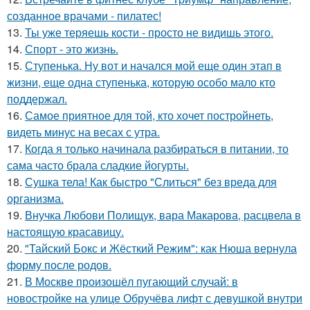
созданное врачами - пилатес!
13.
Ты уже теряешь кости - просто не видишь этого.
14.
Спорт - это жизнь.
15.
Ступенька. Ну вот и начался мой еще один этап в
жизни, еще одна ступенька, которую особо мало кто
поддержал.
16.
Самое приятное для той, кто хочет постройнеть,
видеть минус на весах с утра.
17.
Когда я только начинала разбираться в питании, то
сама часто брала сладкие йогурты.
18.
Сушка тела! Как быстро "Слиться" без вреда для
организма.
19.
Внучка Любови Полищук, вара Макарова, расцвела в
настоящую красавицу.
20.
"Тайский Бокс и Жёсткий Режим": как Нюша вернула
форму после родов.
21.
В Москве произошёл пугающий случай: в
новостройке на улице Обручёва лифт с девушкой внутри