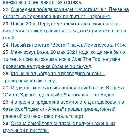
внезапно пошёл вниз с 12-го этажа.
22.
Очередная победа команды "Фристайл" в г. Пензе на
областных соревнованиях по фитнес - аэробике.
23.
После 20-и. Перед зеркалом стояла, удивлялась;
боже мой, я такой красивой стала, всё при мне и всё со
мной.
24.
Новый кинотеатр "Восток" на ул. Ломоносова. 1964.
25.
Меня зовут Ваня, 28 мая 2021 года, когда мне было
10 лет, я пришел заниматься в Over The Top, не умея
провисеть на турнике больше 10 секунд.
26.
Кто не знал, когда-то я проводила онлайн -
тренировки по фитнесу.
27.
Медицинскиеклассыбелгородскойобласти. Встреча
"Смарт Здрав": здоровый образ жизни - это модно!
28.
4 апреля в предверии всемирного дня здоровья на
базе фок "Родники - Арена" прошел традиционный
районый фитнес - фестиваль "спорт!
29.
Оксана самойлова снялась с полуобнаженным
мужчиной в постели.