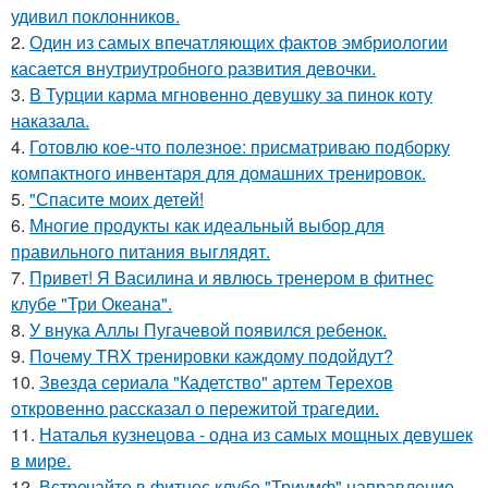
удивил поклонников.
2.
Один из самых впечатляющих фактов эмбриологии
касается внутриутробного развития девочки.
3.
В Турции карма мгновенно девушку за пинок коту
наказала.
4.
Готовлю кое-что полезное: присматриваю подборку
компактного инвентаря для домашних тренировок.
5.
"Спасите моих детей!
6.
Многие продукты как идеальный выбор для
правильного питания выглядят.
7.
Привет! Я Василина и явлюсь тренером в фитнес
клубе "Три Океана".
8.
У внука Аллы Пугачевой появился ребенок.
9.
Почему TRX тренировки каждому подойдут?
10.
Звезда сериала "Кадетство" артем Терехов
откровенно рассказал о пережитой трагедии.
11.
Наталья кузнецова - одна из самых мощных девушек
в мире.
12.
Встречайте в фитнес клубе "Триумф" направление,