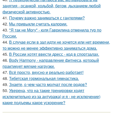
занятия - осанкой, ходьбой, бегом, дыханием любой
физической активностью.
41.
Почему важно заниматься с гантелями?
42.
Мы привыкли считать калории.
43.
"Я так не Могу" - юля Гаврилина отменила тур по
России.
44.
В случае если в зал идти не хочется или нет времени,
то можно не менее эффективно заниматься дома.
45.
В России хотят ввести дресс - код в спортзалах.
46.
Body Harmony - направление фитнеса, который
практикует мягкие нагрузки.
47.
Всё просто, вкусно и реально работает!
48.
Тибетская гормональная гимнастика.
49.
Знаете, о чем часто молчат после родов?
50.
Уверена, что на такие тренировки ходят
исключительно из-за антуража) и я - не исключение)
какие подъемы какое ускорение?