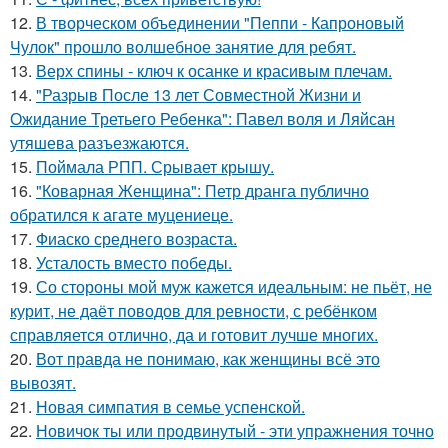
12.
В творческом объединении "Пеппи - Капроновый
Чулок" прошло волшебное занятие для ребят.
13.
Верх спины - ключ к осанке и красивым плечам.
14.
"Разрыв После 13 лет Совместной Жизни и
Ожидание Третьего Ребенка": Павел воля и Ляйсан
утяшева разъезжаются.
15.
Поймала РПП. Срывает крышу.
16.
"Коварная Женщина": Петр дранга публично
обратился к агате муцениеце.
17.
Фиаско среднего возраста.
18.
Усталость вместо победы.
19.
Со стороны мой муж кажется идеальным: не пьёт, не
курит, не даёт поводов для ревности, с ребёнком
справляется отлично, да и готовит лучше многих.
20.
Вот правда не понимаю, как женщины всё это
вывозят.
21.
Новая симпатия в семье успенской.
22.
Новичок ты или продвинутый - эти упражнения точно