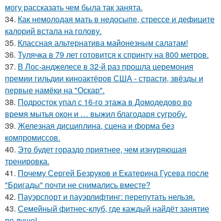
могу рассказать чем была так занята.
34.
Как немолодая мать в недосыпе, стрессе и дефиците
калорий встала на голову.
35.
Классная альтернатива майонезным салатам!
36.
Тулячка в 79 лет готовится к спринту на 800 метров.
37.
В Лос-анджелесе в 32-й раз прошла церемония
премии гильдии киноактёров США - страсти, звёзды и
первые намёки на "Оскар".
38.
Подросток упал с 16-го этажа в Домодедово во
время мытья окон и … выжил благодаря сугробу.
39.
Железная дисциплина, сцена и форма без
компромиссов.
40.
Это будет гораздо приятнее, чем изнуряющая
тренировка.
41.
Почему Сергей Безруков и Екатерина Гусева после
"Бригады" почти не снимались вместе?
42.
Пауэрспорт и пауэрлифтинг: перепутать нельзя.
43.
Семейный фитнес-клуб, где каждый найдёт занятие
по душе!