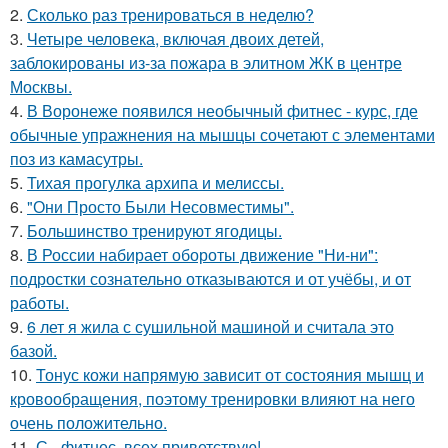
2.
Сколько раз тренироваться в неделю?
3.
Четыре человека, включая двоих детей,
заблокированы из-за пожара в элитном ЖК в центре
Москвы.
4.
В Воронеже появился необычный фитнес - курс, где
обычные упражнения на мышцы сочетают с элементами
поз из камасутры.
5.
Тихая прогулка архипа и мелиссы.
6.
"Они Просто Были Несовместимы".
7.
Большинство тренируют ягодицы.
8.
В России набирает обороты движение "Ни-ни":
подростки сознательно отказываются и от учёбы, и от
работы.
9.
6 лет я жила с сушильной машиной и считала это
базой.
10.
Тонус кожи напрямую зависит от состояния мышц и
кровообращения, поэтому тренировки влияют на него
очень положительно.
11.
С - фитнес, всех приветствую!