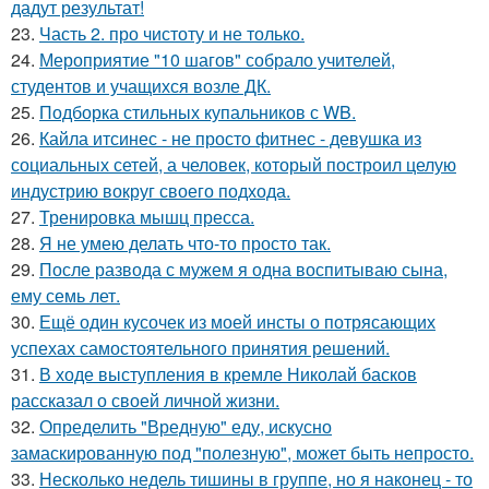
дадут результат!
23.
Часть 2. про чистоту и не только.
24.
Мероприятие "10 шагов" собрало учителей,
студентов и учащихся возле ДК.
25.
Подборка стильных купальников с WB.
26.
Кайла итсинес - не просто фитнес - девушка из
социальных сетей, а человек, который построил целую
индустрию вокруг своего подхода.
27.
Тренировка мышц пресса.
28.
Я не умею делать что-то просто так.
29.
После развода с мужем я одна воспитываю сына,
ему семь лет.
30.
Ещё один кусочек из моей инсты о потрясающих
успехах самостоятельного принятия решений.
31.
В ходе выступления в кремле Николай басков
рассказал о своей личной жизни.
32.
Определить "Вредную" еду, искусно
замаскированную под "полезную", может быть непросто.
33.
Несколько недель тишины в группе, но я наконец - то