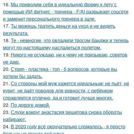
16.
Мы приводим себя в идеальную форму к лету с
помощью ИИ фитнес - тренера - F/AI разрывает соцсети
и заменит персонального тренера в зале.
17.
Ты можешь тратить деньги на уход и не видеть
результата.
18.
Те - немногие, что овладели тросом банджи и теперь
могут по-настоящему насладиться полетом.
19.
Никого не осуждаю, ни к чему не призываю, советов
не даю.
20.
Стрип - пластика - топ - 5 вопросов, которые вы
хотели бы задать.
21.
Со стороны мой муж кажется идеальным: не пьёт, не
курит, не даёт поводов для ревности, с ребёнком
справляется отлично, да и готовит лучше многих.
22.
По дороге домой.
23.
Слухи вокруг анастасия решетова снова обороты
набирают.
24.
В 2020 году всё окончательно сломалось - я просто
больше не тянула всё одна.