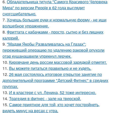
6.
Обладательница титула "Самого Красивого Человека
Мира" по версии People в 62 года выглядит
сногсшибательно.
7.
Хочешь большие руки и нормальную форму - не ищи
волшебное упражнение.
8.
Фриттата с кабачками - просто, сытно и без лишних
калорий.
9.
"Мадам Якобы Разваливалась на Глазах":
переживший операцию по удалению раковой опухоли
отар кушанашвили упрекнул лерчек.
10.
Кировчане день россии массовой зарядкой отметят.
11.
Вы можете питаться правильно и не худеть.
12.
26 мая состоялось итоговое открытое занятие по
дополнительной программе "Детский Фитнес" в средних
группах.
13.
И в кластере с ул. Ленина, 52 тоже интересно.
14.
Трагедия в фитнес - зале на тверской.
15.
Самое приятное для той, кто хочет постройнеть,
видеть минус на весах с утра.