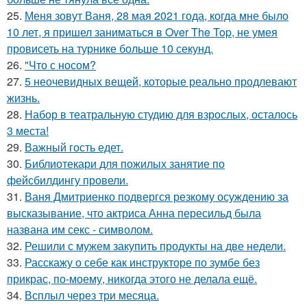
25.
Меня зовут Ваня, 28 мая 2021 года, когда мне было
10 лет, я пришел заниматься в Over The Top, не умея
провисеть на турнике больше 10 секунд.
26.
"Что с носом?
27.
5 неочевидных вещей, которые реально продлевают
жизнь.
28.
Набор в театральную студию для взрослых, осталось
3 места!
29.
Важный гость едет.
30.
Библиотекари для пожилых занятие по
фейсбилдингу провели.
31.
Ваня Дмитриенко подвергся резкому осуждению за
высказывание, что актриса Анна пересильд была
названа им секс - символом.
32.
Решили с мужем закупить продукты на две недели.
33.
Расскажу о себе как инструкторе по зумбе без
прикрас, по-моему, никогда этого не делала ещё.
34.
Всплыл через три месяца.