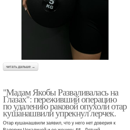
читать дальше →
"Мадам Якобы Разваливалась на
Глазах": переживший операцию
по удалению раковой опухоли отар
кушанашвили упрекнул лерчек.
Отар кушанашвили заявил, что у него нет доверия к
Валерии Чекалиной и ее жениху. 55-. Летний