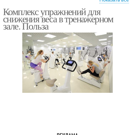
Комплекс упражнений для
Эффективные
Программы для
снижения веса в тренажерном
программы
похудения
зале. Польза