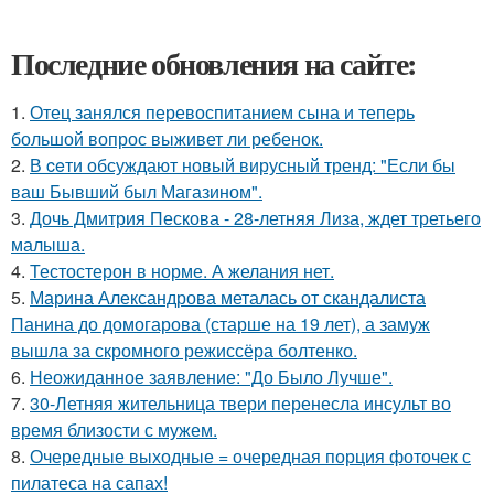
Последние обновления на сайте:
1.
Отец занялся перевоспитанием сына и теперь
большой вопрос выживет ли ребенок.
2.
В ceти обсуждают новый вирусный тренд: "Если бы
ваш Бывший был Магазином".
3.
Дочь Дмитрия Пескова - 28-летняя Лиза, ждет третьего
малыша.
4.
Тестостерон в норме. А желания нет.
5.
Марина Александрова металась от скандалиста
Панина до домогарова (старше на 19 лет), а замуж
вышла за скромного режиссёра болтенко.
6.
Неожиданное заявление: "До Было Лучше".
7.
30-Летняя жительница твери перенесла инсульт во
время близости с мужем.
8.
Очередные выходные = очередная порция фоточек с
пилатеса на сапах!