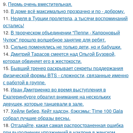
9.
Пермь очень вместительная.
10.
В доме всё максимально прозрачно и по - доброму.
11.
Неделя в Турции пролетела, а тысячи воспоминаний
остались!
12.
В творческом объединении "Пеппи - Капроновый
Чулок" прошло волшебное занятие для ребят.
13.
Сильно поменялись не только дети, но и бабушки.
14.
Дмитрий Тарасов смеется над Ольгой Бузовой,
которая обвиняет его в жестокости.
15.
Бывший тренер раскрывает секреты поддержания
физической формы BTS - сложности, связанные именно
с работой в группе.
16.
Иван Дмитриенко во время выступления в
Екатеринбурге обратил внимание на нескольких
девушек, которые танцевали в зале.
17.
Хейли бибер, Кейт хадсон, бэкхэмы: Time 100 Gala
собрал лучшие образы весны.
18.
Отгадайте, какая самая распространенная ошибка
при выполнении упражнений в наклоне в женском