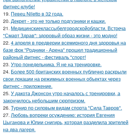
фитнес-клубе!
19.
Певец Niletto в 32 года.
20.
Декрет - это не только подгузники и кашки.
21.
Медицинскиеклассыбелгородскойобласти. Встреча
"Смарт Здрав": здоровый образ жизни - это модно!
22.
4 апреля в предверии всемирного дня здоровья на
базе фок "Родники - Арена" прошел традиционный
районый фитнес - фестиваль "спорт!
23.
Утро понедельника. Я не на тренировке.
24.
Более 500 британских военных публично раскрыли
свои локации на режимных военных объектах через
фитнес - приложение.
25.
У дакота Джонсон утро началось с тренировки, а
закончилось небольшим сюрпризом.
26.
Турнир по силовым видам спорта "Сила Тавров".
27.
Любовь вопреки осуждению: история Евгения
Цыганова и Юлии снигирь, которая разделила зрителей
на два лагеря.