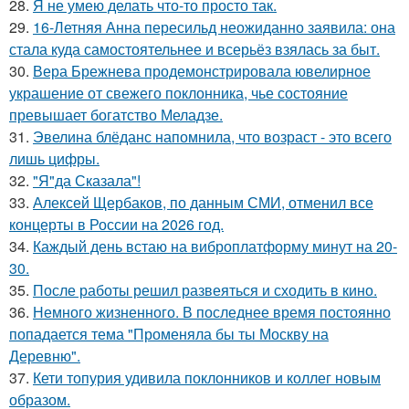
28.
Я не умею делать что-то просто так.
29.
16-Летняя Анна пересильд неожиданно заявила: она
стала куда самостоятельнее и всерьёз взялась за быт.
30.
Вера Брежнева продемонстрировала ювелирное
украшение от свежего поклонника, чье состояние
превышает богатство Меладзе.
31.
Эвелина блёданс напомнила, что возраст - это всего
лишь цифры.
32.
"Я"да Сказала"!
33.
Алексей Щербаков, по данным СМИ, отменил все
концерты в России на 2026 год.
34.
Каждый день встаю на виброплатформу минут на 20-
30.
35.
После работы решил развеяться и сходить в кино.
36.
Немного жизненного. В последнее время постоянно
попадается тема "Променяла бы ты Москву на
Деревню".
37.
Кети топурия удивила поклонников и коллег новым
образом.