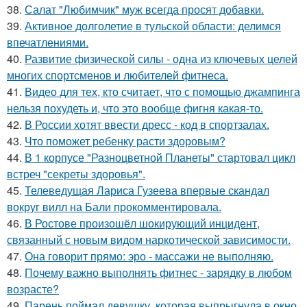
38.
Салат "Любимчик" муж всегда просят добавки.
39.
Активное долголетие в тульской области: делимся
впечатлениями.
40.
Развитие физической силы - одна из ключевых целей
многих спортсменов и любителей фитнеса.
41.
Видео для тех, кто считает, что с помощью джампинга
нельзя похудеть и, что это вообще фигня какая-то.
42.
В России хотят ввести дресс - код в спортзалах.
43.
Что поможет ребенку расти здоровым?
44.
В 1 корпусе "Разноцветной Планеты" стартовал цикл
встреч "секреты здоровья".
45.
Телеведущая Лариса Гузеева впервые скандал
вокруг вилл на Бали прокомментировала.
46.
В Ростове произошёл шокирующий инцидент,
связанный с новым видом наркотической зависимости.
47.
Она говорит прямо: эро - массажи не выполняю.
48.
Почему важно выполнять фитнес - зарядку в любом
возрасте?
49.
Парень поймал девушку, которая выпрыгнула в окно