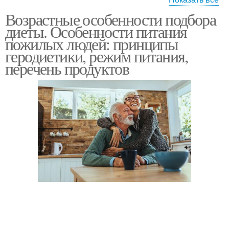
Возрастные особенности подбора
Дни для пожилого
Диета для пожилых
диеты. Особенности питания
человека
людей
пожилых людей: принципы
геродиетики, режим питания,
перечень продуктов
Меню для пожилого
Зрелые люди
человека