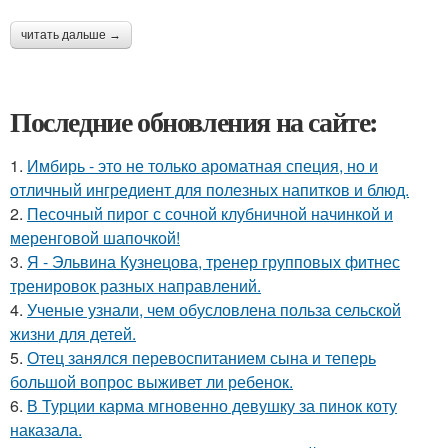
читать дальше →
Последние обновления на сайте:
1.
Имбирь - это не только ароматная специя, но и
отличный ингредиент для полезных напитков и блюд.
2.
Песочный пирог с сочной клубничной начинкой и
меренговой шапочкой!
3.
Я - Эльвина Кузнецова, тренер групповых фитнес
тренировок разных направлений.
4.
Ученые узнали, чем обусловлена польза сельской
жизни для детей.
5.
Отец занялся перевоспитанием сына и теперь
большой вопрос выживет ли ребенок.
6.
В Турции карма мгновенно девушку за пинок коту
наказала.