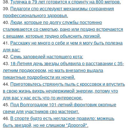
38.
Тулячка в 79 лет готовится к спринту на 800 метров.
39.
Педагоги спо исследуют механизмы сохранения
профессионального здоровья.
40.
Люди, которые по долгу службы постоянно
сталкиваются со смертью, рано или поздно встречаются
с вещами, которые трудно объяснить логикой.
41.
Расскажу не много о себе и чем я могу быть полезна
для вас:
42.
Семь заповедей настоящего кота:
43.
18-Летняя дочь звезды объявила о расставании с 35-
летним продюсером, но мать внезапно выдала
пикантные подробности их ночей.
44.
Приготовьтесь стряхнуть пыль с кроссовок и впустить
в свою жизнь вихрь неудержимой энергии, потому что
для вас у нас есть что-то интересное.
45.
Под Волгоградом 101-летний фронтовик окопные
свечи для участников сво мастерит.
46.
В спорте будто есть негласное правило: можешь
быть звездой, но не слишком "Дорогой".