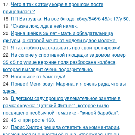
17.
Чего я так к этому кофе в прошлом посте
прицепилась?
18.
ПП Ватрушка. На все блюдо: кбжу/546/б 45/ж 17/у 50.
19.
"Сказка лож, лда в ней намек.
20.
Ирина шейк в 39 лет - мать и обладательница
фигуры, о которой мечтают модели вдвое моложе.
21.
Я так люблю рассказывать про свои тренировки!
22.
На склоне у спортивной площадки за домом номер
35 к 5 по улице верхние поля разбросана колбаса,
которая выглядит очень подозрительно.
23.
Новенькое от бамстеда!
24.
Привет! Меня зовут Марина, и я очень рада, что вы
здесь.
25.
В детском саду прошло увлекательное занятие в
рамках кружка "Детский Фитнес", которое было
посвящено необычной тематике - "живой барабан".
26.
45 кг при росте 163.
27.
Пэрис Хилтон решила ответить на комментарии,
касающиеся внешности её сына, утверждая, что он