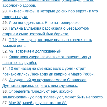
абсолютно здоров.
28.
Фитнес - мифы, в которые до сих пор верят - и что
говорит наука.
29.
Утро понедельника. Я не на тренировке.
30.
Татьяна Буланова рассказала о безработном
старшем сыне, который был бариста.
31.
ПП Крем - супы, которые реально хочется есть
каждый день.
32.
Мы встречаем долгожданный.
33.
Клава кока уверена: крепкие отношения могут
начаться с дружбы.
34.
12 лет назад на съёмках волк с уолл - стрит
познакомились Леонардо ди каприо и Марго Робби.
35.
Исхудавший до неузнаваемости Станислав
Дужников признался, что с ним случилось.
36.
Определить "Вредную" еду, искусно
замаскированную под "полезную", может быть непросто.
37.
Мне 32, моей девушке только 22.