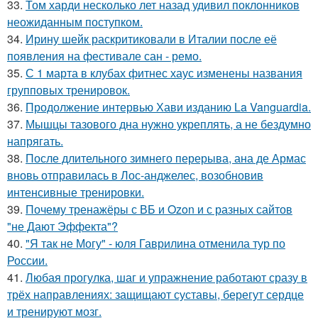
33.
Том харди несколько лет назад удивил поклонников
неожиданным поступком.
34.
Ирину шейк раскритиковали в Италии после её
появления на фестивале сан - ремо.
35.
С 1 марта в клубах фитнес хаус изменены названия
групповых тренировок.
36.
Продолжение интервью Хави изданию La Vanguardia.
37.
Мышцы тазового дна нужно укреплять, а не бездумно
напрягать.
38.
После длительного зимнего перерыва, ана де Армас
вновь отправилась в Лос-анджелес, возобновив
интенсивные тренировки.
39.
Почему тренажёры с ВБ и Ozon и с разных сайтов
"не Дают Эффекта"?
40.
"Я так не Могу" - юля Гаврилина отменила тур по
России.
41.
Любая прогулка, шаг и упражнение работают сразу в
трёх направлениях: защищают суставы, берегут сердце
и тренируют мозг.