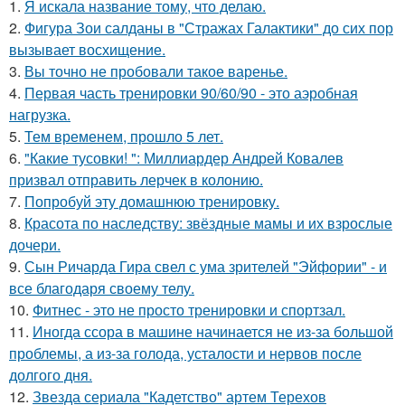
1.
Я искала название тому, что делаю.
2.
Фигура Зои салданы в "Стражах Галактики" до сих пор
вызывает восхищение.
3.
Вы точно не пробовали такое варенье.
4.
Первая часть тренировки 90/60/90 - это аэробная
нагрузка.
5.
Тем временем, прошло 5 лет.
6.
"Какие тусовки! ": Миллиардер Андрей Ковалев
призвал отправить лерчек в колонию.
7.
Попробуй эту домашнюю тренировку.
8.
Красота по наследству: звёздные мамы и их взрослые
дочери.
9.
Сын Ричарда Гира свел с ума зрителей "Эйфории" - и
все благодаря своему телу.
10.
Фитнес - это не просто тренировки и спортзал.
11.
Иногда ссора в машине начинается не из-за большой
проблемы, а из-за голода, усталости и нервов после
долгого дня.
12.
Звезда сериала "Кадетство" артем Терехов