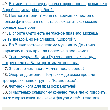
42.
Василина юсковец сделала откровенное признание о
борьбе с дисморфофобией.
43.
Немного в тени. У меня нет кричащих постов о
пользе фитнеса и я не пытаюсь охватить как можно
больше аудитории.
44.
В спорте будто есть негласное правило: можешь
быть звездой, но не слишком "Дорогой".
45.
Во Владивостоке слепому музыканту Дмитрию
нарыкову вновь пришла повестка в военкомат.
46.
Телеведущая Лариса Гузеева впервые скандал
вокруг вилл на Бали прокомментировала.
47.
Знаете, о чем часто молчат после родов?
48.
Энергиядвижения. Под таким девизом прошли
тренировки нашей группы "Равновесие".
49.
Фитнес - йога для правоохранителей.
50.
Я частенько слышу: "ну конечно, тебе легко говорить,
ты ж спортсменка, вон какая фигура у тебя, генетика.