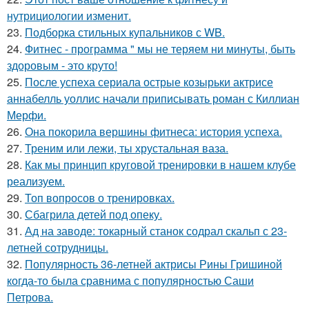
нутрициологии изменит.
23.
Подборка стильных купальников с WB.
24.
Фитнес - программа " мы не теряем ни минуты, быть
здоровым - это круто!
25.
После успеха сериала острые козырьки актрисе
аннабелль уоллис начали приписывать роман с Киллиан
Мерфи.
26.
Она покорила вершины фитнеса: история успеха.
27.
Треним или лежи, ты хрустальная ваза.
28.
Как мы принцип круговой тренировки в нашем клубе
реализуем.
29.
Топ вопросов о тренировках.
30.
Сбагрила детей под опеку.
31.
Ад на заводе: токарный станок содрал скальп с 23-
летней сотрудницы.
32.
Популярность 36-летней актрисы Рины Гришиной
когда-то была сравнима с популярностью Саши
Петрова.