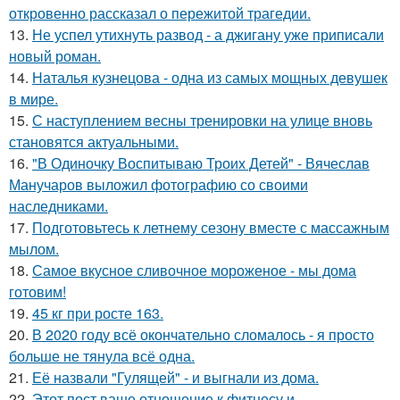
откровенно рассказал о пережитой трагедии.
13.
Не успел утихнуть развод - а джигану уже приписали
новый роман.
14.
Наталья кузнецова - одна из самых мощных девушек
в мире.
15.
С наступлением весны тренировки на улице вновь
становятся актуальными.
16.
"В Одиночку Воспитываю Троих Детей" - Вячеслав
Манучаров выложил фотографию со своими
наследниками.
17.
Подготовьтесь к летнему сезону вместе с массажным
мылом.
18.
Самое вкусное сливочное мороженое - мы дома
готовим!
19.
45 кг при росте 163.
20.
В 2020 году всё окончательно сломалось - я просто
больше не тянула всё одна.
21.
Её назвали "Гулящей" - и выгнали из дома.
22.
Этот пост ваше отношение к фитнесу и