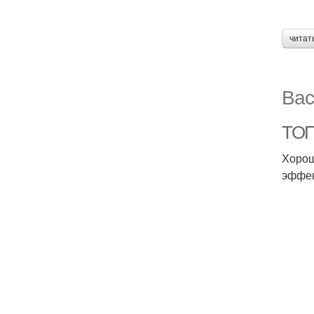
читат
Вас
ТОП
Хорош
эффек