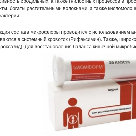
сивность бродильных, а также гнилостных процессов в пр
кты, богаты растительными волокнами, а также кисломолоч
бактерии.
кция состава микрофлоры проводится с использованием ан
ваются в системный кровоток (Рифаксимин). Также, широк
роксазид). Для восстановления баланса кишечной микробио