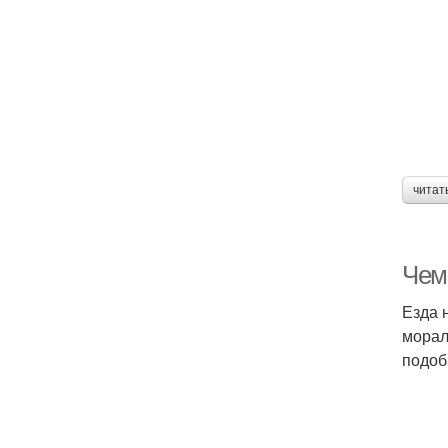
читат
Чем
Езда 
морал
подоб