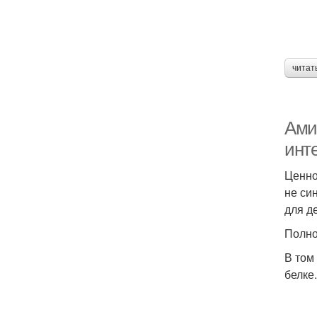
читат
Ами
инт
Ценно
не си
для д
Полно
В том
белке.