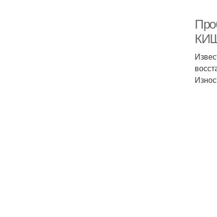
Про
КИШ
Извес
восст
Износ