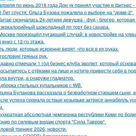
апреля по июнь 2016 года Дон ук принял участие в фитнес - 
0 Лет спустя: Ольга Бузова пожалела о выборе на "доме-2".
Китае скончалась 24-летняя девушка - фуд - блогер, котора
зкокалорийный шоколадный пп торт без сахара.
Москве произошёл пугающий случай: в новостройке на ули
 вниз с 12-го этажа.
ть люди, которые искренне верят, что все в их руках.
гословие гряных рук.
давно отмечали 1 год бизнес-клуба эволют, который основа
осыпаетесь с отёками на лице и хотите привести себя в по
кла внутри, а снаружи гладиатор.
дборка стильных купальников с WB.
тьяна Буланова рассказала о безработном старшем сыне, к
сле успеха сериала острые козырьки актрисе аннабелль уо
и.
ухкратная абсолютная чемпионка республики Коми по бодиб
рнир по силовым видам спорта "Сила Тавров".
ловой тренинг 2026, новости.