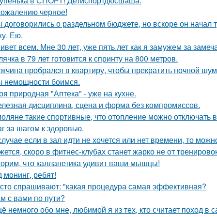
упенька в СПОРТ! Детиспортдюсшаша.
сожалению черное!
 договорились о раздельном бюджете, но вскоре он начал т
ху. Ею.
ивет всем. Мне 30 лет, уже пять лет как я замужем за заме
лячка в 79 лет готовится к спринту на 800 метров.
жчина пробрался в квартиру, чтобы прекратить ночной шум
 немощности боимся.
оя природная "Аптека" - уже на кухне.
лезная дисциплина, сцена и форма без компромиссов.
оляне такие спортивные, что отопление можно отключать в
г за шагом к здоровью.
случае если в зал идти не хочется или нет времени, то мо
жется, скоро в фитнес-клубах станет жарко не от тренирово
орим, что калланетика удивит ваши мышцы!
д монинг, ребят!
сто спрашивают: "какая процедура самая эффективная?
м с вами по пути?
ё немного обо мне, любимой я из тех, кто считает поход в