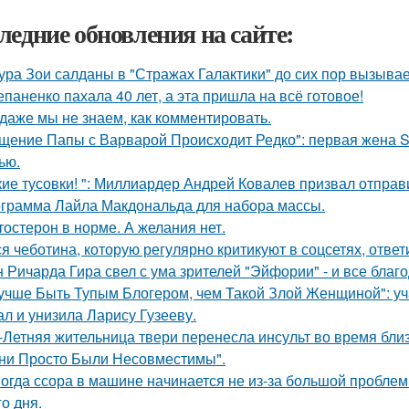
ледние обновления на сайте:
ура Зои салданы в "Стражах Галактики" до сих пор вызыва
епаненко пахала 40 лет, а эта пришла на всё готовое!
 даже мы не знаем, как комментировать.
щение Папы с Варварой Происходит Редко": первая жена Sh
ью.
кие тусовки! ": Миллиардер Андрей Ковалев призвал отправ
грамма Лайла Макдональда для набора массы.
тостерон в норме. А желания нет.
я чеботина, которую регулярно критикуют в соцсетях, ответ
 Ричарда Гира свел с ума зрителей "Эйфории" - и все благо
учше Быть Тупым Блогером, чем Такой Злой Женщиной": уч
ал и унизила Ларису Гузееву.
-Летняя жительница твери перенесла инсульт во время бли
ни Просто Были Несовместимы".
огда ссора в машине начинается не из-за большой проблемы,
о дня.