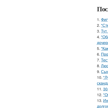
Пос
1.
Фиг
2.
"Ст
3.
Тут
4.
"Об
дочер
5.
"Ка
6.
Про
7.
Тес
8.
Люс
9.
Сын
10.
"Л
сканд
11.
30
12.
"О
13.
Ин
долгог