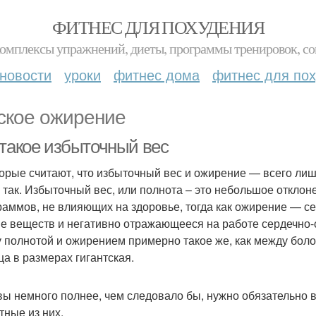
ФИТНЕС ДЛЯ ПОХУДЕНИЯ
комплексы упражнений, диеты, программы тренировок, со
новости
уроки
фитнес дома
фитнес для по
ское ожирение
 такое избыточный вес
орые считают, что избыточный вес и ожирение — всего лишь
е так. Избыточный вес, или полнота – это небольшое отклон
раммов, не влияющих на здоровье, тогда как ожирение — с
е веществ и негативно отражающееся на работе сердечно-с
 полнотой и ожирением примерно такое же, как между болонк
ца в размерах гигантская.
вы немного полнее, чем следовало бы, нужно обязательно 
тные из них.