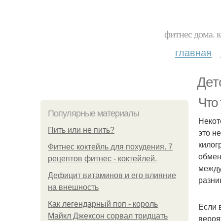
фитнес дома. 
главная
Дет
Что
Популярные материалы
Некот
Пить или не пить?
это н
килог
Фитнес коктейль для похудения. 7
обмен
рецептов фитнес - коктейлей.
между
Дефицит витаминов и его влияние
разни
на внешность
Как легендарный поп - король
Если 
Майкл Джексон сорвал тридцать
вероя