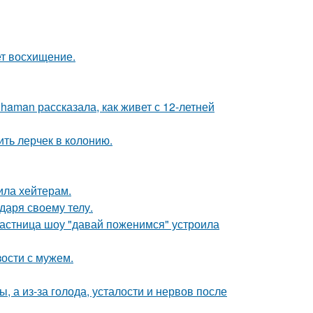
ет восхищение.
aman рассказала, как живет с 12-летней
ить лерчек в колонию.
ила хейтерам.
даря своему телу.
астница шоу "давай поженимся" устроила
зости с мужем.
 а из-за голода, усталости и нервов после