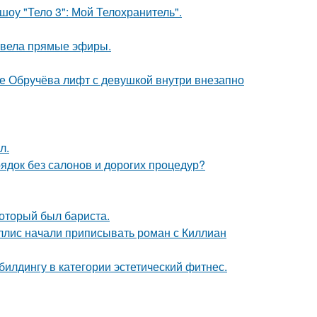
шоу "Тело 3": Мой Телохранитель".
я вела прямые эфиры.
це Обручёва лифт с девушкой внутри внезапно
л.
рядок без салонов и дорогих процедур?
оторый был бариста.
ллис начали приписывать роман с Киллиан
илдингу в категории эстетический фитнес.