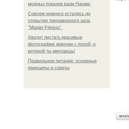
модных показов ради Наоми.
Совсем немного осталось до
открытия тренажерного зала
"Master Fitness".
Хватит листать красивые
фотографии девочек с попой, о
которой ты мечтаешь!
Правильное питание: основные
принципы и советы
читат