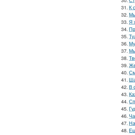
30.
Ст
31.
К 
32.
Мы
33.
Я 
34.
Пр
35.
Ту
36.
Му
37.
Мы
38.
Тв
39.
Же
40.
См
41.
Ша
42.
В 
43.
Ка
44.
Сп
45.
Гу
46.
Ча
47.
На
48.
Ещ