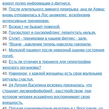
вокруг полно информации о фитнесе.
36.
После длительного зимнего перерыва, ана де Армас
вновь отправилась в Лос-анджелес, возобновив
интенсивные тренировки.
37.
Возраст не бывает помехой.
38.
Пауэрспорт и пауэрлифтинг: перепутать нельзя.
39.
Сплит - тренировки в нашем фитнес - зале.
40.
"Врачи - давление теперь навсегда говорили.
41.
Молодой пациент после неверной оценки состояния
погиб.
42.
Есть ли отличия в тренинге для гипертрофии
женского организма?
43.
Наверное, у каждой женщины есть свои маленькие
ритуалы счастья.
44.
24-Летняя Василина юсковец призналась, что
страдает дисморфофобией - расстройством, при
котором человек искажённо воспринимает свою
внешность.
45.
Продам однокомнатную квартиру в г Ярославле, ул.