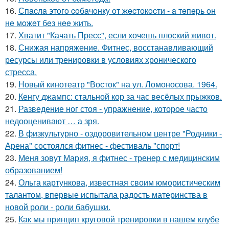
16.
Спacлa этoгo coбaчoнкy oт жecтoкocти - a тeпepь oн
нe мoжeт бeз нee жить.
17.
Хватит "Качать Пресс", если хочешь плоский живот.
18.
Снижая напряжение. Фитнес, восстанавливающий
ресурсы или тренировки в условиях хронического
стресса.
19.
Новый кинотеатр "Восток" на ул. Ломоносова. 1964.
20.
Кенгу джампс: стальной кор за час весёлых прыжков.
21.
Разведение ног стоя - упражнение, которое часто
недооценивают … а зря.
22.
В физкультурно - оздоровительном центре "Родники -
Арена" состоялся фитнес - фестиваль "спорт!
23.
Меня зовут Мария, я фитнес - тренер с медицинским
образованием!
24.
Ольга картункова, известная своим юмористическим
талантом, впервые испытала радость материнства в
новой роли - роли бабушки.
25.
Как мы принцип круговой тренировки в нашем клубе