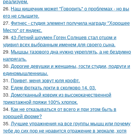
реализуем.
26.
Наш кишечник может "Говорить" о проблемах - но вы
его не слышите.
27.
Фитнес - студия элемент получила награду "Хорошее
Место" от яндекс.
28.
43-Летний шоумен Гоген Солнцев стал отцом и
удивил всех выбранным именем для своего сына.
29.
Мышцы тазового дна нужно укреплять, а не бездумно
напрягать.
30.
Дорогие девушки и женщины, гости студии, подруги и
единомышленницы.
31.
Привет, меня зовут юля крофт.
32.
Едем фоткать локти в сколково 14. 03.
33.
Домотканный коврик из высококачественной
трикотажной пряжи 100% хлопок.
34.
Как не отказываться от всего и при этом быть в
хорошей форме?
35.
Лучшие упражнения на все группы мышц или почему
тебе до сих пор не нравится отражение в зеркале, хотя