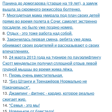
Панина до домогарова (старше на 19 лет), а замуж
вышла за скромного режиссёра болтенко.
7.
Многодетная мама умирала под плач своих детей
прямо во время полета в Сочи: самолет экстренно
посадили, но было уже поздно номер.
8.
Отдых - это тоже работа над собой.
9.
Закончилась первая смена, ребята уже дома,
обнимают своих родителей и рассказывают о своих
впечатлениях.
10.
24 марта 2013 года на турнире по пауэрлифтингу
Скотт мендельсон получил сплошной отрыв левой
грудной мышцы во время жима лёжа.
11.
Пермь очень вместительная.
12.
"Без Штанги и Тренажёров Нормально не
Накачаешься".
13.
Джампинг - фитнес - кардио, которое реально
сжигает жир.
14.
"Семья - это мы!
15.
Новенькое от бамстеда!