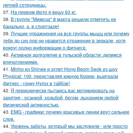
летней сотрудницы.
37.
На первом фото я вешу 63 кг.
38.
В группе "Мимоза" 8 марта решили отметить не
банально, а. в спортзале!
39.
Лучшие упражнения на все группы мышц или почему
тебе до сих пор не нравится отражение в зеркале, хотя
вокруг полно информации о фитнесе.
40.
Активное долголетие в тульской области: делимся
впечатлениями.
41.
Minho из Shinee и атлет Hong Beom Seok из шоу
Physical: 100, представляя южную Корею, выиграли
фитнес - гонку Hyrox в тайбэе!
42.
Я периодически пытаюсь вас мотивировать на
занятия - осанкой, ходьбой, бегом, дыханием любой
физической активностью.
43.
EMG - графики: почему красивые линии врут сильнее
слов.
44.
Уровень заботы, который мы заслужили - или просто