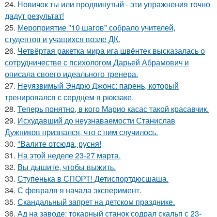
24.
Новичок ты или продвинутый - эти упражнения точно
дадут результат!
25.
Мероприятие "10 шагов" собрало учителей,
студентов и учащихся возле ДК.
26.
Четвёртая ракетка мира ига швёнтек высказалась о
сотрудничестве с психологом Дарьей Абрамович и
описала своего идеального тренера.
27.
Неуязвимый Эндрю Джонс: парень, который
тренировался с сердцем в рюкзаке.
28.
Теперь понятно, в кого Марио касас такой красавчик.
29.
Исхудавший до неузнаваемости Станислав
Дужников признался, что с ним случилось.
30.
"Валите отсюда, русня!
31.
На этой неделе 23-27 марта.
32.
Вы дышите, чтобы выжить.
33.
Ступенька в СПОРТ! Детиспортдюсшаша.
34.
С февраля я начала эксперимент.
35.
Скандальный запрет на детском празднике.
36.
Ад на заводе: токарный станок содрал скальп с 23-