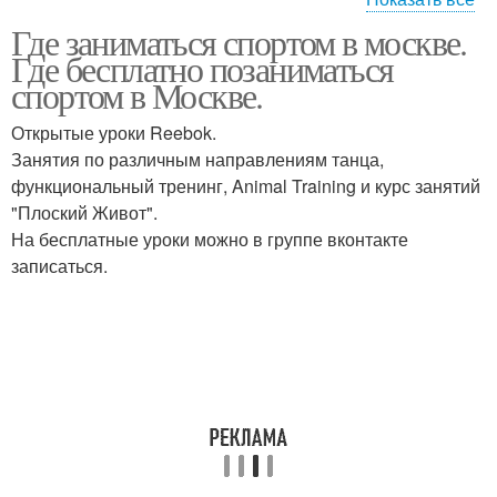
Где заниматься спортом в москве.
Бесплатные
Залы в москве
Где бесплатно позаниматься
единоборства
спортом в Москве.
Открытые уроки Reebok.
Занятия по различным направлениям танца,
Футбол в москве
Волейбол в москве
функциональный тренинг, Animal Training и курс занятий
"Плоский Живот".
На бесплатные уроки можно в группе вконтакте
записаться.