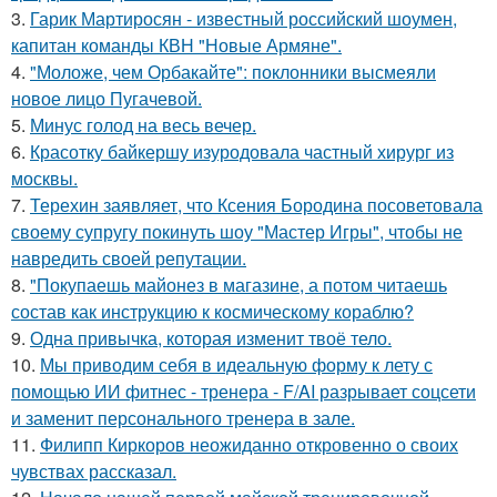
3.
Гарик Мартиросян - известный российский шоумен,
капитан команды КВН "Новые Армяне".
4.
"Моложе, чем Орбакайте": поклонники высмеяли
новое лицо Пугачевой.
5.
Минус голод на весь вечер.
6.
Красотку байкершу изуродовала частный хирург из
москвы.
7.
Терехин заявляет, что Ксения Бородина посоветовала
своему супругу покинуть шоу "Мастер Игры", чтобы не
навредить своей репутации.
8.
"Покупаешь майонез в магазине, а потом читаешь
состав как инструкцию к космическому кораблю?
9.
Одна привычка, которая изменит твоё тело.
10.
Мы приводим себя в идеальную форму к лету с
помощью ИИ фитнес - тренера - F/AI разрывает соцсети
и заменит персонального тренера в зале.
11.
Филипп Киркоров неожиданно откровенно о своих
чувствах рассказал.