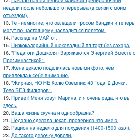
12.
Начало нашей первой майской тренировочной
недели после небольшого перерыва (в связи с моим
отъездом).
13.
Те - немногие, что овладели тросом банджи и теперь
могут по-настоящему насладиться полетом.
14.
Расклад на МАЙ от.
15.
Низкокалорийный шоколадный пп торт без сахара.
16.
"Педагоги Дошколят Заряжаются Энергией Вместе с
Прогимнастикой".
17.
Жена цекало поделилась новыми фото, чем
привлекла к себе внимание.
18.
"Жирная, НО НЕ Колю Оземпик: 43 Года, 2 Дочки,
Тело БЕЗ Фильтров".
19.
Привет! Меня зовут Марина, и я очень рада, что вы
здесь.
20.
Ваша жизнь скучна и однообразна?
21.
Недавно сделала чекап, проверила что имею.
22.
Рацион на неделю для похудения (1400-1500 ккал).
23.
До такого девочку довели.