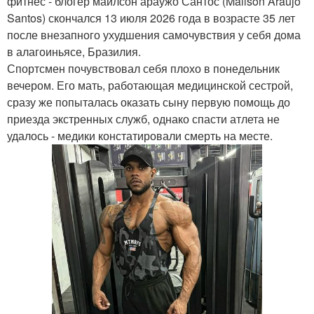
фитнес - блогер маилсон араужо Сантос (Mailson Araujo
Santos) скончался 13 июля 2026 года в возрасте 35 лет
после внезапного ухудшения самочувствия у себя дома
в алагоиньясе, Бразилия.
Спортсмен почувствовал себя плохо в понедельник
вечером. Его мать, работающая медицинской сестрой,
сразу же попыталась оказать сыну первую помощь до
приезда экстренных служб, однако спасти атлета не
удалось - медики констатировали смерть на месте.