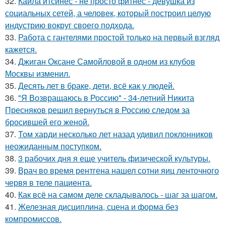
32.
Кайла итсинес - не просто фитнес - девушка из
социальных сетей, а человек, который построил целую
индустрию вокруг своего подхода.
33.
Работа с гантелями простой только на первый взгляд
кажется.
34.
Джиган Оксане Самойловой в одном из клубов
Москвы изменил.
35.
Десять лет в браке, дети, всё как у людей.
36.
"Я Возвращаюсь в Россию" - 34-летний Никита
Пресняков решил вернуться в Россию следом за
бросившей его женой.
37.
Том харди несколько лет назад удивил поклонников
неожиданным поступком.
38.
3 рабочих дня я еще учитель физической культуры.
39.
Врач во время рентгена нашел сотни яиц ленточного
червя в теле пациента.
40.
Как всё на самом деле складывалось - шаг за шагом.
41.
Железная дисциплина, сцена и форма без
компромиссов.