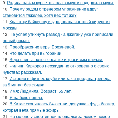
9.
Родила на 4-м курсе, вышла замуж и содержала мужа.
10.
Почему рядом с тренером упражнение вдруг
становится тяжелее, хотя вес тот же?
11.
Красотку байкершу изуродовала частный хирург из
москвы.
12.
Не успел утихнуть развод - а джигану уже приписали
новый роман.
13.
Преображение веры Брежневой.
14.
Что делать при выгорании.
15.
Верх спины - ключ к осанке и красивым плечам.
16.
Филипп Киркоров неожиданно откровенно о своих
чувствах рассказал.
17.
История в фитнес клубе или как я продала тренера
за 5 минут без скидки.
18.
Имя: Людмила. Возраст: 55 лет.
19.
Я на бокс пошла.
20.
В Китае скончалась 24-летняя девушка - фуд - блогер,
которая вела прямые эфиры.
21.
На склоне у спортивной площадки за домом номер