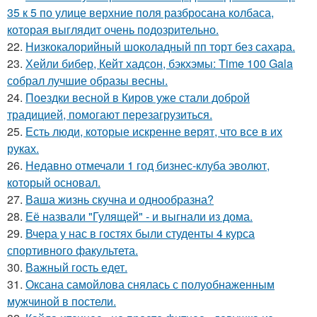
35 к 5 по улице верхние поля разбросана колбаса,
которая выглядит очень подозрительно.
22.
Низкокалорийный шоколадный пп торт без сахара.
23.
Хейли бибер, Кейт хадсон, бэкхэмы: Time 100 Gala
собрал лучшие образы весны.
24.
Поездки весной в Киров уже стали доброй
традицией, помогают перезагрузиться.
25.
Есть люди, которые искренне верят, что все в их
руках.
26.
Недавно отмечали 1 год бизнес-клуба эволют,
который основал.
27.
Ваша жизнь скучна и однообразна?
28.
Её назвали "Гулящей" - и выгнали из дома.
29.
Вчера у нас в гостях были студенты 4 курса
спортивного факультета.
30.
Важный гость едет.
31.
Оксана самойлова снялась с полуобнаженным
мужчиной в постели.