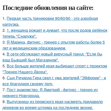
Последние обновления на сайте:
1.
Первая часть тренировки 90/60/90 - это аэробная
нагрузка.
2.
1. женщина рожает и думает, что после родов ребёнок
теперь "Снаружи".
3.
Я Марина, фитнес - тренер с опытом работы более 5
лет и медицинским образованием.
4.
В ceти обсуждают новый вирусный тренд: "Если бы
ваш Бывший был Магазином".
5.
Все больше жителей края выбирают спорт с проектом
"Тренер Нашего Двора".
6.
Сын Ричарда Гира свел с ума зрителей "Эйфории" - и
все благодаря своему телу.
7.
Пост знакомство. Я Дмитрий - фитнес - тренер из
нижнего Новгорода.
8.
Выпускницу из пермского края насмерть придавило
деревом во время шторма на последнем звонке.