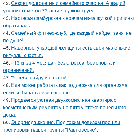
42.
Секрет долголетия и семейного счастья: Аркадий
укупник отметил 73-летие в узком кругу.
43.
Настасья самбурская к врачам из-за жуткой причины
обратилась.
44.
Семейный фитнес-клуб, где каждый найдёт занятие
по душе!
45.
Наверное, у каждой женщины есть свои маленькие
ритуалы счастья.
46.
- 13 кг за 4 месяца - без стресса, без спорта и
ограничений.
47.
"Я тебя найду и накажу!
48.
Еда может работать как поддержка для организма,
если выбирать её осознанно.
49.
Продается уютная двухкомнатная квартира с
косметическим ремонтом на пятом этаже панельного
дома.
50.
Энергиядвижения. Под таким девизом прошли
тренировки нашей группы "Равновесие".