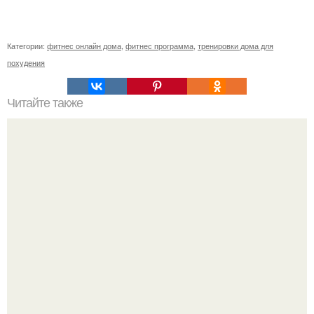
Категории:
фитнес онлайн дома
,
фитнес программа
,
тренировки дома для
похудения
Читайте также
Почему не получается сбросить вес, несмотря на все
усилия.