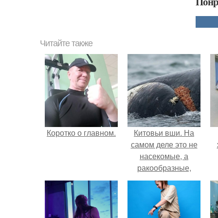
Понр
Читайте также
Коротко о главном.
Китовьи вши. На
самом деле это не
насекомые, а
ракообразные,
относящиеся к
бокоплавам.