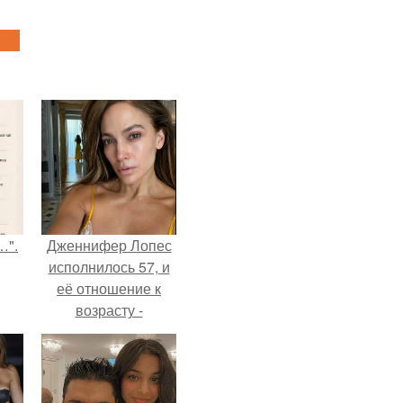
…".
Дженнифер Лопес
исполнилось 57, и
её отношение к
возрасту -
настоящий
манифест
уверенности: "не
говорите, что я