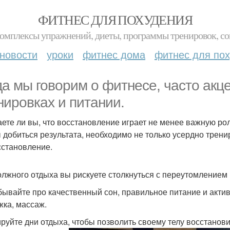
ФИТНЕС ДЛЯ ПОХУДЕНИЯ
комплексы упражнений, диеты, программы тренировок, со
новости
уроки
фитнес дома
фитнес для по
да мы говорим о фитнесе, часто акц
нировках и питании.
аете ли вы, что восстановление играет не менее важную ро
 добиться результата, необходимо не только усердно трени
сстановление.
олжного отдыха вы рискуете столкнуться с переутомлением
бывайте про качественный сон, правильное питание и акти
жка, массаж.
руйте дни отдыха, чтобы позволить своему телу восстанови