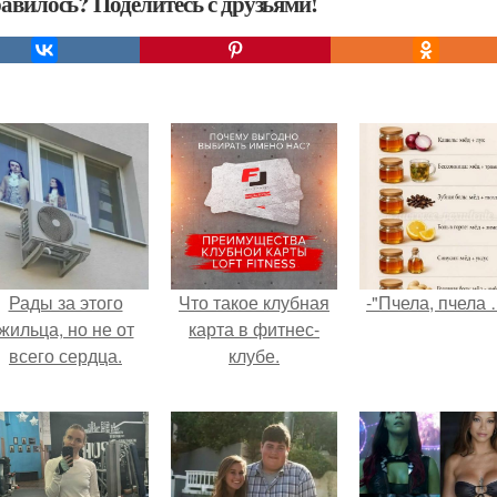
авилось? Поделитесь с друзьями!
Рады за этого
Что такое клубная
-"Пчела, пчела 
жильца, но не от
карта в фитнес-
всего сердца.
клубе.