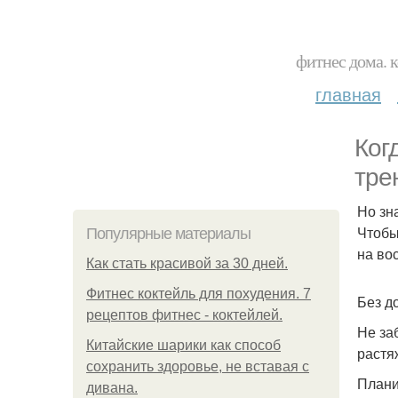
фитнес дома. 
главная
Ког
тре
Но зн
Чтобы
Популярные материалы
на во
Как стать красивой за 30 дней.
Фитнес коктейль для похудения. 7
Без д
рецептов фитнес - коктейлей.
Не за
Китайские шарики как способ
растя
сохранить здоровье, не вставая с
Плани
дивана.