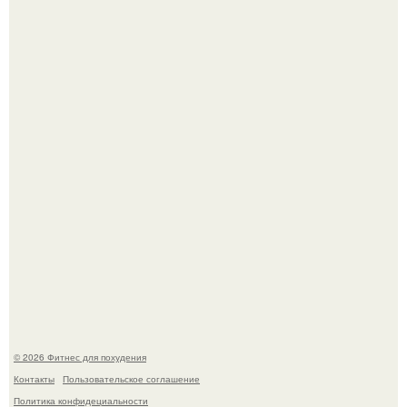
Фигура Зои салданы в "Стражах Галактики" до сих пор
вызывает восхищение.
3 мифа о моей деятельности смехотерапевта.
© 2026 Фитнес для похудения
Контакты
Пользовательское соглашение
Политика конфидециальности