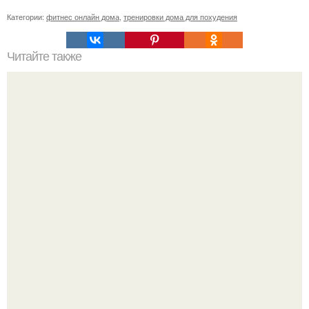
Категории:
фитнес онлайн дома
,
тренировки дома для похудения
Читайте также
Марина корпан 15 минутный ежедневный комплекс
упражнений. Как появилась методика бодифлекс