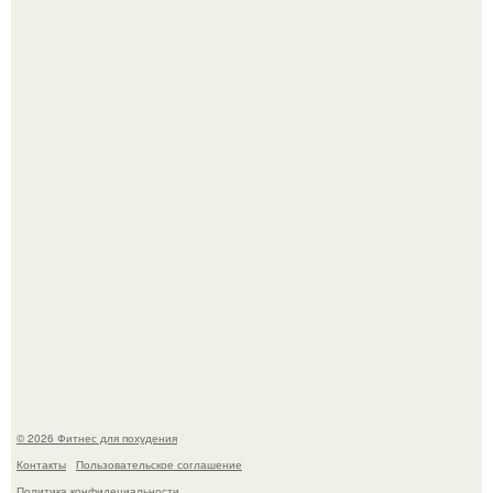
Сергей соседов показал свою скромную дачу - и удивил
поклонников.
Не зря её попу считают лучшей в мире.
© 2026 Фитнес для похудения
Контакты
Пользовательское соглашение
Политика конфидециальности