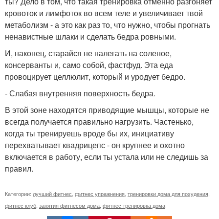
ты? Дело в том, что такая тренировка отменно разгоняет
кровоток и лимфоток во всем теле и увеличивает твой
метаболизм - а это как раз то, что нужно, чтобы прогнать
ненавистные шлаки и сделать бедра ровными.
И, наконец, старайся не налегать на соленое,
консерванты и, само собой, фастфуд. Эта еда
провоцирует целлюлит, который и уродует бедро.
- Слабая внутренняя поверхность бедра.
В этой зоне находятся приводящие мышцы, которые не
всегда получается правильно нагрузить. Частенько,
когда ты тренируешь вроде бы их, инициативу
перехватывает квадрицепс - он крупнее и охотно
включается в работу, если ты устала или не следишь за
правил.
Категории:
лучший фитнес
,
фитнес упражнения
,
тренировки дома для похудения
,
фитнес клуб
,
занятия фитнесом дома
,
фитнес тренировка дома