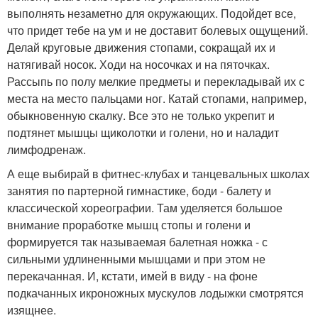
выполнять незаметно для окружающих. Подойдет все,
что придет тебе на ум и не доставит болевых ощущений.
Делай круговые движения стопами, сокращай их и
натягивай носок. Ходи на носочках и на пяточках.
Рассыпь по полу мелкие предметы и перекладывай их с
места на место пальцами ног. Катай стопами, например,
обыкновенную скалку. Все это не только укрепит и
подтянет мышцы щиколотки и голени, но и наладит
лимфодренаж.
А еще выбирай в фитнес-клубах и танцевальных школах
занятия по партерной гимнастике, боди - балету и
классической хореографии. Там уделяется большое
внимание проработке мышц стопы и голени и
формируется так называемая балетная ножка - с
сильными удлиненными мышцами и при этом не
перекачанная. И, кстати, имей в виду - на фоне
подкачанных икроножных мускулов лодыжки смотрятся
изящнее.