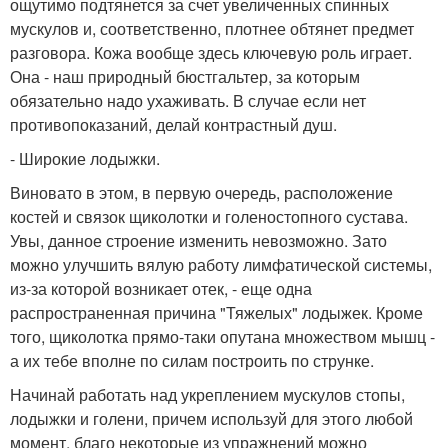
ощутимо подтянется за счет увеличенных спинных
мускулов и, соответственно, плотнее обтянет предмет
разговора. Кожа вообще здесь ключевую роль играет.
Она - наш природный бюстгальтер, за которым
обязательно надо ухаживать. В случае если нет
противопоказаний, делай контрастный душ.
- Широкие лодыжки.
Виновато в этом, в первую очередь, расположение
костей и связок щиколотки и голеностопного сустава.
Увы, данное строение изменить невозможно. Зато
можно улучшить вялую работу лимфатической системы,
из-за которой возникает отек, - еще одна
распространенная причина "Тяжелых" лодыжек. Кроме
того, щиколотка прямо-таки опутана множеством мышц -
а их тебе вполне по силам построить по струнке.
Начинай работать над укреплением мускулов стопы,
лодыжки и голени, причем используй для этого любой
момент, благо некоторые из упражнений можно