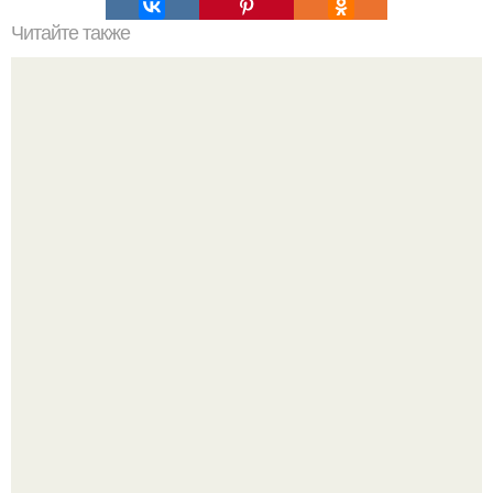
Читайте также
Куриное Филе с шампиньонами в соусе для ПП- ужина.
Весь традиционный фитнес и спорт вырос, по сути, из
двух идей: подготовка воинов или охотников и