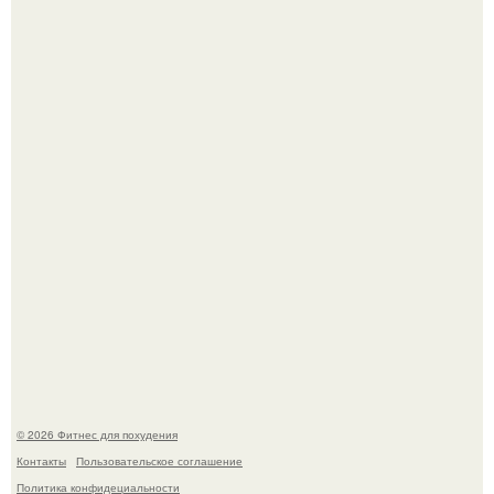
Я искала название тому, что делаю.
Мой тренажёр в агро - фитнес - зале по истечению двух
дней принёс ощутимый результат.
© 2026 Фитнес для похудения
Контакты
Пользовательское соглашение
Политика конфидециальности