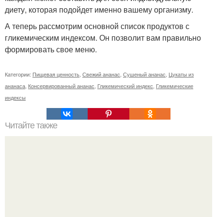
диету, которая подойдет именно вашему организму.
А теперь рассмотрим основной список продуктов с
гликемическим индексом. Он позволит вам правильно
формировать свое меню.
Категории:
Пищевая ценность
,
Свежий ананас
,
Сушеный ананас
,
Цукаты из
ананаса
,
Консервированный ананас
,
Гликемический индекс
,
Гликемические
индексы
Читайте также
Упражнения для подтяжки лица. 8 действенных