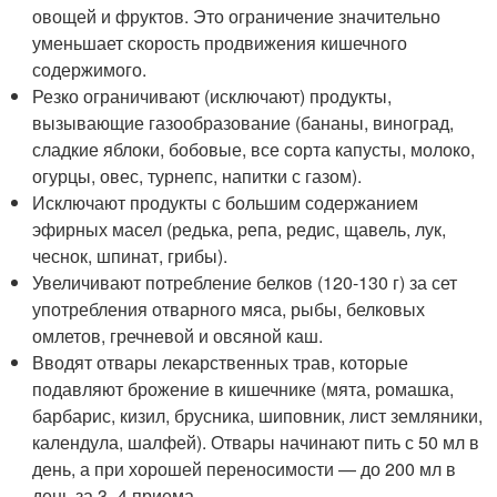
овощей и фруктов. Это ограничение значительно
уменьшает скорость продвижения кишечного
содержимого.
Резко ограничивают (исключают) продукты,
вызывающие газообразование (бананы, виноград,
сладкие яблоки, бобовые, все сорта капусты, молоко,
огурцы, овес, турнепс, напитки с газом).
Исключают продукты с большим содержанием
эфирных масел (редька, репа, редис, щавель, лук,
чеснок, шпинат, грибы).
Увеличивают потребление белков (120-130 г) за сет
употребления отварного мяса, рыбы, белковых
омлетов, гречневой и овсяной каш.
Вводят отвары лекарственных трав, которые
подавляют брожение в кишечнике (мята, ромашка,
барбарис, кизил, брусника, шиповник, лист земляники,
календула, шалфей). Отвары начинают пить с 50 мл в
день, а при хорошей переносимости — до 200 мл в
день за 3–4 приема.