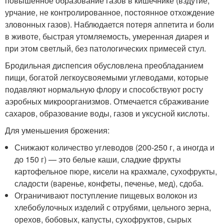
повышенное образование газов в кишечнике (вздутие,
урчание, не контролированное, постоянное отхождение
зловонных газов). Наблюдается потеря аппетита и боли
в животе, быстрая утомляемость, умеренная диарея и
при этом светлый, без патологических примесей стул.
Бродильная диспепсия обусловлена преобладанием
пищи, богатой легкоусвояемыми углеводами, которые
подавляют нормальную флору и способствуют росту
аэробных микроорганизмов. Отмечается сбраживание
сахаров, образование воды, газов и уксусной кислоты.
Для уменьшения брожения:
Снижают количество углеводов (200-250 г, а иногда и
до 150 г) — это белые каши, сладкие фрукты
картофельное пюре, кисели на крахмале, сухофрукты,
сладости (варенье, конфеты, печенье, мед), сдоба.
Ограничивают поступление пищевых волокон из
хлебобулочных изделий с отрубями, цельного зерна,
орехов, бобовых, капусты, сухофруктов, сырых