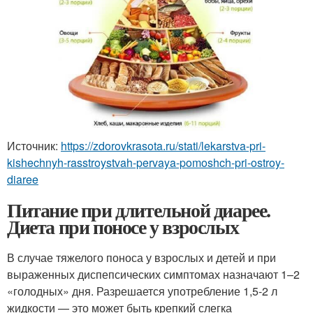
Источник:
https://zdorovkrasota.ru/stati/lekarstva-pri-
kishechnyh-rasstroystvah-pervaya-pomoshch-pri-ostroy-
diaree
Питание при длительной диарее.
Диета при поносе у взрослых
В случае тяжелого поноса у взрослых и детей и при
выраженных диспепсических симптомах назначают 1–2
«голодных» дня. Разрешается употребление 1,5-2 л
жидкости — это может быть крепкий слегка