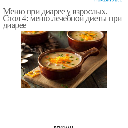
Меню при диарее у взрослых.
Диета при диарее
Диета во время
Стол 4: меню лечебной диеты при
диарее
Диеты во время