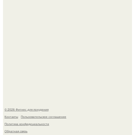
Имбирь - это не только ароматная специя, но и отличный
ингредиент для полезных напитков и блюд.
Сергей соседов показал свою скромную дачу - и удивил
поклонников.
© 2026 Фитнес для похудения
Контакты
Пользовательское соглашение
Политика конфидециальности
Обратная связь