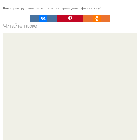
Категории:
русский фитнес
,
фитнес уроки дома
,
фитнес клуб
Читайте также
Фитнес для начинающих и похудения. Топ-50
упражнений стоя для начинающих и для любого
возраста: без прыжков и приседаний (+ план на 5 дней)