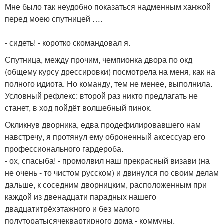
Мне было так неудобно показаться надменным ханжой
перед моею спутницей ….
- сидеть! - коротко скомандовал я.
Спутница, между прочим, чемпионка двора по окд
(общему курсу дрессировки) посмотрела на меня, как на
полного идиота. Но команду, тем не менее, выполнила.
Условный рефлекс: второй раз никто предлагать не
станет, в ход пойдёт волшебный пинок.
Окликнув дворника, едва продефилировавшего нам
навстречу, я протянул ему оброненный аксессуар его
профессионального гардероба.
- ох, спасыба! - промолвил наш прекрасный визави (на
не очень - то чистом русском) и двинулся по своим делам
дальше, к соседним дворницким, расположенным при
каждой из двенадцати парадных нашего
двадцатитрёхэтажного и без малого
полуторатысячеквартирного дома - коммуны.