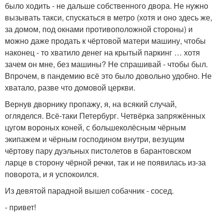
было ходить - не дальше собственного двора. Не нужно
вызывать такси, спускаться в метро (хотя и оно здесь же,
за домом, под окнами противоположной стороны) и
можно даже продать к чёртовой матери машину, чтобы
наконец - то хватило денег на крытый паркинг … хотя
зачем он мне, без машины? Не спрашивай - чтобы был.
Впрочем, в пандемию всё это было довольно удобно. Не
хватало, разве что домовой церкви.
Вернув дворнику пропажу, я, на всякий случай,
огляделся. Всё-таки Петербург. Четвёрка запряжённых
цугом вороных коней, с большеколёсным чёрным
экипажем и чёрным господином внутри, везущим
чёртову пару дуэльных пистолетов в барантовском
ларце в сторону чёрной речки, так и не появилась из-за
поворота, и я успокоился.
Из девятой парадной вышел собачник - сосед.
- привет!