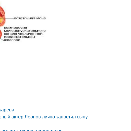
зарева.
рный актер Леонов лично запретил сыну
сего витаминов и минералов.