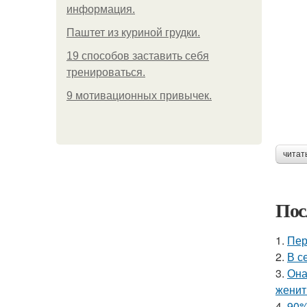
информация.
Паштет из куриной грудки.
19 способов заставить себя
тренироваться.
9 мотивационных привычек.
читат
Пос
1.
Пер
2.
В с
3.
Она
женит
4.
90%