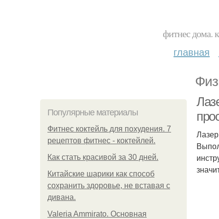
фитнес дома. 
главная
Физ
Лаз
Популярные материалы
про
Фитнес коктейль для похудения. 7
Лазер
рецептов фитнес - коктейлей.
Выпол
инстр
Как стать красивой за 30 дней.
значи
Китайские шарики как способ
сохранить здоровье, не вставая с
дивана.
Valeria Ammirato. Основная