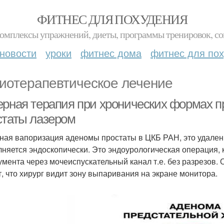
ФИТНЕС ДЛЯ ПОХУДЕНИЯ
комплексы упражнений, диеты, программы тренировок, со
новости
уроки
фитнес дома
фитнес для по
иотерапевтическое лечение
ерная терапия при хронических формах п
статы лазером
ная вапоризация аденомы простаты в ЦКБ РАН, это удален
няется эндоскопически. Это эндоурологическая операция,
умента через мочеиспускательный канал т.е. без разрезов.
т, что хирург видит зону выпаривания на экране монитора.