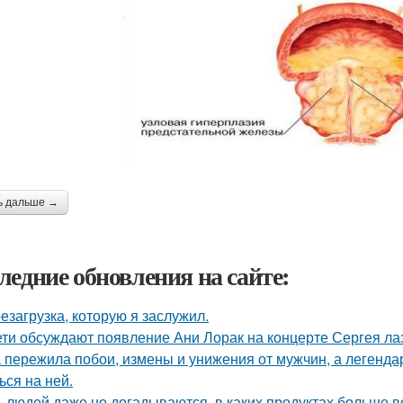
ь дальше →
ледние обновления на сайте:
езагрузка, которую я заслужил.
ети обсуждают появление Ани Лорак на концерте Сергея ла
 пережила побои, измены и унижения от мужчин, а легенда
ься на ней.
 людей даже не догадываются, в каких продуктах больше в