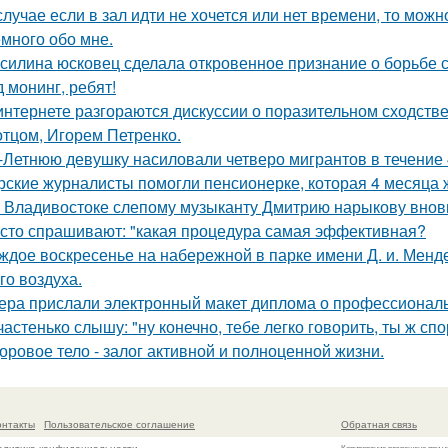
случае если в зал идти не хочется или нет времени, то мо
много обо мне.
силина юсковец сделала откровенное признание о борьбе
д монинг, ребят!
интернете разгораются дискуссии о поразительном сходств
 отцом, Игорем Петренко.
-Летнюю девушку насиловали четверо мигрантов в течение 
рские журналисты помогли пенсионерке, которая 4 месяца 
 Владивостоке слепому музыканту Дмитрию нарыкову вновь
сто спрашивают: "какая процедура самая эффективная?
ждое воскресенье на набережной в парке имени Д. и. Менд
го воздуха.
ера прислали электронный макет диплома о профессиональ
частенько слышу: "ну конечно, тебе легко говорить, ты ж спо
оровое тело - залог активной и полноценной жизни.
онтакты
Пользовательское соглашение
Обратная связь
Копирование разрешено при у