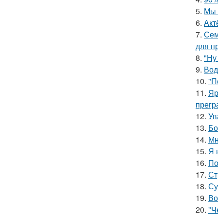
5.
Мы 
6.
Акт
7.
Сем
для п
8.
"Ну
9.
Вод
10.
"П
11.
Яр
прегр
12.
Ув
13.
Бо
14.
Мн
15.
Я 
16.
По
17.
Ст
18.
Су
19.
Во
20.
"Ч