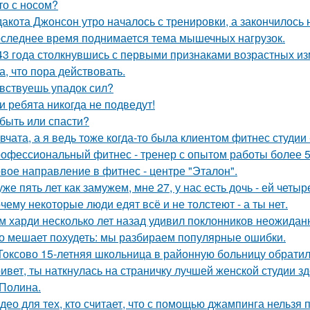
то с носом?
дакота Джонсон утро началось с тренировки, а закончилос
следнее время поднимается тема мышечных нагрузок.
43 года столкнувшись с первыми признаками возрастных изм
а, что пора действовать.
вствуешь упадок сил?
и ребята никогда не подведут!
быть или спасти?
вчата, а я ведь тоже когда-то была клиентом фитнес студии -
офессиональный фитнес - тренер с опытом работы более 5
вое направление в фитнес - центре "Эталон".
уже пять лет как замужем, мне 27, у нас есть дочь - ей четыр
чему некоторые люди едят всё и не толстеют - а ты нет.
м харди несколько лет назад удивил поклонников неожидан
о мешает похудеть: мы разбираем популярные ошибки.
Токсово 15-летняя школьница в районную больницу обратил
ивет, ты наткнулась на страничку лучшей женской студии зд
 Полина.
део для тех, кто считает, что с помощью джампинга нельзя п