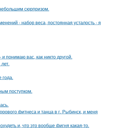
ь небольшим сюрпризом.
енений - набор веса, постоянная усталость - я
 и понимаю вас, как никто другой.
 лет.
е года.
ным поступком.
ась.
орового фитнеса и танца в г. Рыбинск, и меня
охудеть и, что это вообще фигня какая-то.