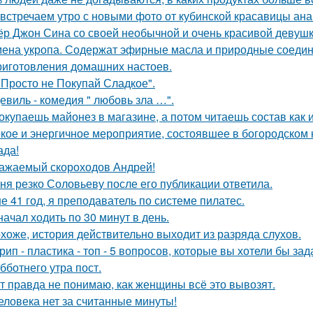
встречаем утро с новыми фото от кубинской красавицы ана
ёр Джон Сина со своей необычной и очень красивой девушк
ена укропа. Содержат эфирные масла и природные соедине
риготовления домашних настоев.
 Просто не Покупай Сладкое".
евиль - комедия " любовь зла …".
окупаешь майонез в магазине, а потом читаешь состав как
кое и энергичное мероприятие, состоявшее в богородском кл
ада!
ажаемый скороходов Андрей!
ня резко Соловьеву после его публикации ответила.
е 41 год, я преподаватель по системе пилатес.
начал ходить по 30 минут в день.
хоже, история действительно выходит из разряда слухов.
рип - пластика - топ - 5 вопросов, которые вы хотели бы зад
бботнего утра пост.
т правда не понимаю, как женщины всё это вывозят.
еловека нет за считанные минуты!