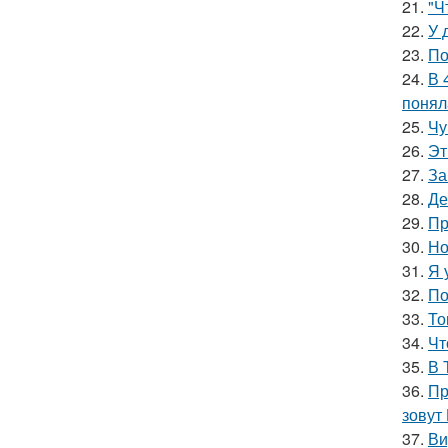
21.
"Ч
22.
У 
23.
По
24.
В 
понял
25.
Чу
26.
Эт
27.
За
28.
Де
29.
Пр
30.
Но
31.
Я 
32.
По
33.
То
34.
Чт
35.
В 
36.
Пр
зовут
37.
Ви