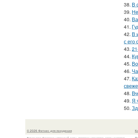
38.
В 
39.
Не
40.
Ва
41.
Гу
42.
В 
с его
43.
21
44.
Ку
45.
Во
46.
Ча
47.
Ка
свеже
48.
Вч
49.
Я 
50.
Зд
© 2026 Фитнес для похудения
К
Фитнес дома. Комплексы упражнений, диеты, программы тренировок, советы экспертов