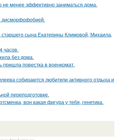
жно не менее эффективно заниматься дома.
 с дисморфофобией.
е старшего сына Екатерины Климовой, Михаила,
4 часов.
жила без дома.
 пришла повестка в военкомат.
елеева собираются любители активного отдыха и
ной переподготовке.
ртсменка, вон какая фигура у тебя, генетика.
казании обратной гиперссылки.