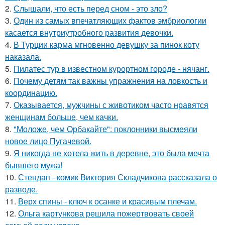
2.
Слышали, что есть перед сном - это зло?
3.
Один из самых впечатляющих фактов эмбриологии
касается внутриутробного развития девочки.
4.
В Турции карма мгновенно девушку за пинок коту
наказала.
5.
Пилатес тур в известном курортном городе - нячанг.
6.
Почему детям так важны упражнения на ловкость и
координацию.
7.
Оказывается, мужчины с животиком часто нравятся
женщинам больше, чем качки.
8.
"Моложе, чем Орбакайте": поклонники высмеяли
новое лицо Пугачевой.
9.
Я никогда не хотела жить в деревне, это была мечта
бывшего мужа!
10.
Стендап - комик Виктория Складчикова рассказала о
разводе.
11.
Верх спины - ключ к осанке и красивым плечам.
12.
Ольга картункова решила пожертвовать своей