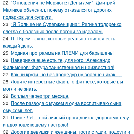
22.
"Отношения не Меряются Деньгами": Дмитрий
Маликов объяснил, почему отказался от дорогих
подарков для супруги.
23.
"Я Больше не Суперженщина": Регина тодоренко
слегла с болезнью после погони за идеалом.
24.
ПП Крем - супы, которые реально хочется есть
каждый день.
25.
Модная программа на ПЛЕЧИ для барышень!
26.
Наверняка ещё есть те, для кого "Александр
Филимонов" фигура таинственная и неизвестная!
27.
Как ни крути, но без процедур ну вообще никак ….
28.
Ловите интересные факты о фитнесе, которые вы
могли не знать.
29.
Всплыл через три месяца.
30.
После развода с мужем я одна воспитываю сына,
ему семь лет.
31.
Привет! Я - твой личный проводник к здоровому телу
и вдохновляющему настрою!
32.
Дорогие девушки и женщины, гости студии, подруги и