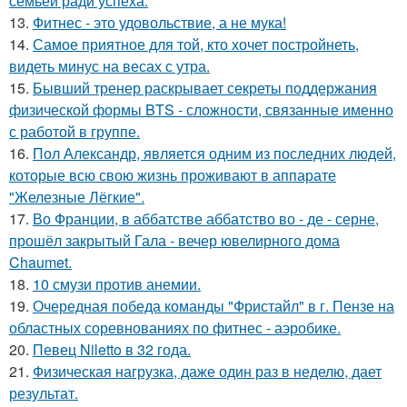
семьей ради успеха.
13.
Фитнес - это удовольствие, а не мука!
14.
Самое приятное для той, кто хочет постройнеть,
видеть минус на весах с утра.
15.
Бывший тренер раскрывает секреты поддержания
физической формы BTS - сложности, связанные именно
с работой в группе.
16.
Пол Александр, является одним из последних людей,
которые всю свою жизнь проживают в аппарате
"Железные Лёгкие".
17.
Во Франции, в аббатстве аббатство во - де - серне,
прошёл закрытый Гала - вечер ювелирного дома
Chaumet.
18.
10 смузи против анемии.
19.
Очередная победа команды "Фристайл" в г. Пензе на
областных соревнованиях по фитнес - аэробике.
20.
Певец Niletto в 32 года.
21.
Физическая нагрузка, даже один раз в неделю, дает
результат.