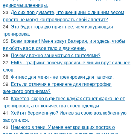
единомышленницы.
33.
До сих пор думаете, что женщины с лишним весом
просто не могут контролировать свой аппетит?
34.
Это будет гораздо приятнее, чем изнуряющая
тренировка.
35.
Всем привет! Меня зовут Валерия, и я здесь, чтобы
влюбить вас в свое тело и движение.
36.
Почему важно заниматься с гантелями?
37.
EMG - графики: почему красивые линии врут сильнее
слов.
38.
Фитнес для меня - не тренировки для галочки.
39.
Есть ли отличия в тренинге для гипертрофии
женского организма?
40.
Кажется, скоро в фитнес-клубах станет жарко не от
тренировок, а от количества слоев одежды.
41.
Хейтят беременную? Ивлев за свою возлюбленную
заступился.
42.
Немного в тени. У меня нет кричащих постов о