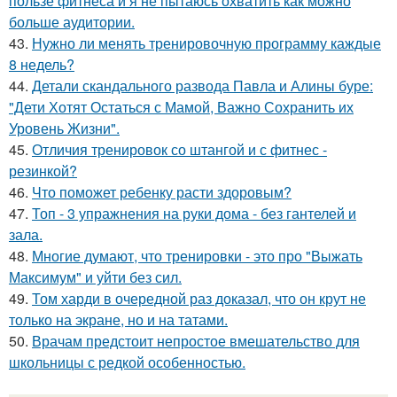
пользе фитнеса и я не пытаюсь охватить как можно
больше аудитории.
43.
Нужно ли менять тренировочную программу каждые
8 недель?
44.
Детали скандального развода Павла и Алины буре:
"Дети Хотят Остаться с Мамой, Важно Сохранить их
Уровень Жизни".
45.
Отличия тренировок со штангой и с фитнес -
резинкой?
46.
Что поможет ребенку расти здоровым?
47.
Топ - 3 упражнения на руки дома - без гантелей и
зала.
48.
Многие думают, что тренировки - это про "Выжать
Максимум" и уйти без сил.
49.
Том харди в очередной раз доказал, что он крут не
только на экране, но и на татами.
50.
Врачам предстоит непростое вмешательство для
школьницы с редкой особенностью.