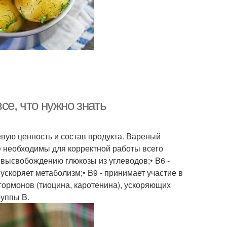
се, что нужно знать
вую ценность и состав продукта. Вареный
 необходимы для корректной работы всего
т высвобождению глюкозы из углеводов;• B6 -
скоряет метаболизм;• B9 - принимает участие в
 гормонов (тиоцина, каротенина), ускоряющих
руппы B.