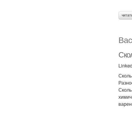
читат
Вас
Ско
Linked
Сколь
Разно
Сколь
химич
варен