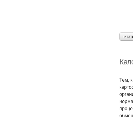
читат
Кало
Тем, 
карто
орган
норма
проце
обмен