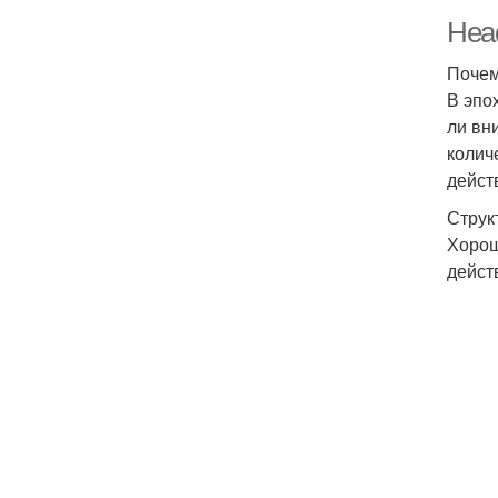
Head
Почем
В эпо
ли вн
колич
дейст
Струк
Хорош
дейст