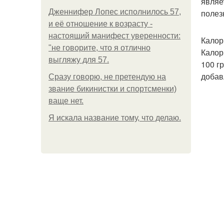
являе
Дженнифер Лопес исполнилось 57,
полез
и её отношение к возрасту -
настоящий манифест уверенности:
Калор
"не говорите, что я отлично
Калор
выгляжу для 57.
100 г
добав
Сразу говорю, не претендую на
звание бикинистки и спортсменки)
ваще нет.
Я искала название тому, что делаю.