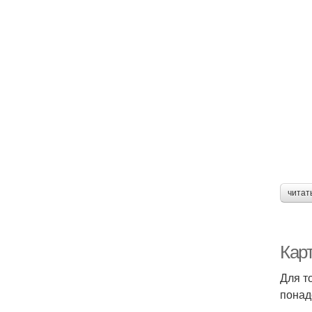
читат
Карт
Для т
понад