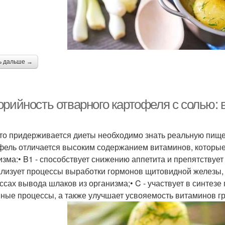
ь дальше →
рийность отварного картофеля с солью: в
кто придерживается диеты необходимо знать реальную пище
фель отличается высоким содержанием витаминов, которые
изма:• B1 - способствует снижению аппетита и препятствуе
лизует процессы выработки гормонов щитовидной железы, у
ссах вывода шлаков из организма;• C - участвует в синтезе
ные процессы, а также улучшает усвояемость витаминов г