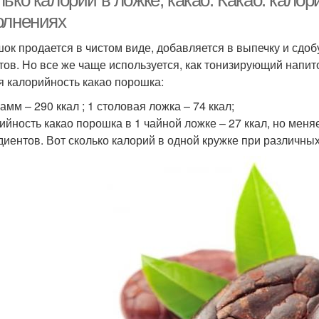
ько калорий в ложке, какао. Какао: кало
олнениях
ок продается в чистом виде, добавляется в выпечку и сдоб
тов. Но все же чаще используется, как тонизирующий напито
 калорийность какао порошка:
амм – 290 ккал ; 1 столовая ложка – 74 ккал;
ийность какао порошка в 1 чайной ложке – 27 ккал, но меня
диентов. Вот сколько калорий в одной кружке при различных