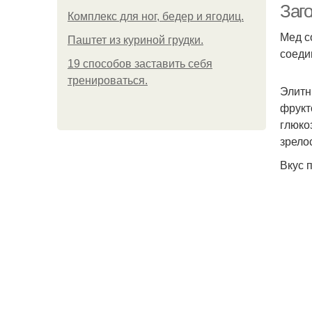
Заго
Комплекс для ног, бедер и ягодиц.
Мед с
Паштет из куриной грудки.
соеди
19 способов заставить себя
тренироваться.
Элитн
фрукт
глюко
зрело
Вкус 