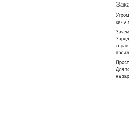
Зака
Утром
как эт
Зачем
Заряд
справ
произ
Прост
Для т
на за