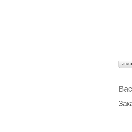
читат
Вас
Зака