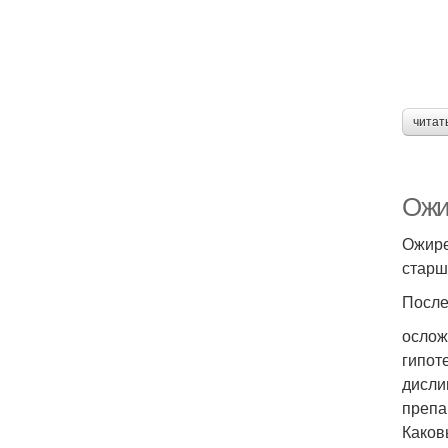
читат
Ожи
Ожире
старш
После
ослож
гипот
дисли
препа
Каков