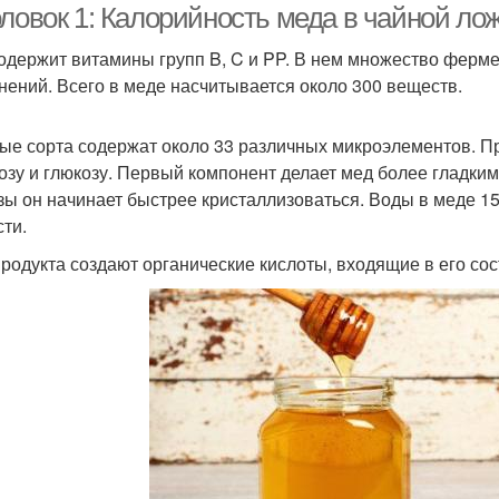
ловок 1: Калорийность меда в чайной ложк
одержит витамины групп B, C и PP. В нем множество ферме
нений. Всего в меде насчитывается около 300 веществ.
ые сорта содержат около 33 различных микроэлементов. Пр
озу и глюкозу. Первый компонент делает мед более гладки
зы он начинает быстрее кристаллизоваться. Воды в меде 15-
сти.
продукта создают органические кислоты, входящие в его сос