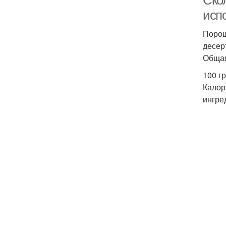
Скол
исп
Порош
десер
Общая
100 гр
Калор
ингре