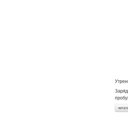
Утрен
Заря́д
пробу
читат