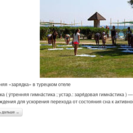
няя «зарядка» в турецком отеле
ка ( у́тренняя гимна́стика ; устар.: заря́довая гимна́стика
ждения для ускорения перехода от состояния сна к активно
ь дальше →