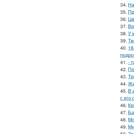
34.
На
35.
Пр
36.
Цв
37.
Вр
38.
У 
39.
Тв
40.
18
подро
41.
- 
42.
По
43.
Тр
44.
Жи
45.
В 
с его
46.
Кр
47.
Ба
48.
Мо
49.
Мн
50.
Тр