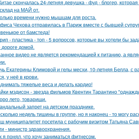
Китае скончалась 24-летняя девушка - фуд - блогер, котора
склад на МАЙ от.
олько времени нужно мышцам для роста.
фиса Чехова отправилась в Париж вместе с бывшей супруг
венькое от бамстеда!
рип - пластика - топ - 5 вопросов, которые вы хотели бы зад
 дороге домой.
Данное видео не является рекомендацией к питанию, а явл
ии.
чь Екатерины Климовой и гелы месхи, 10-летняя Белла, с р
я, у неё в крови.
днимать тяжелые веса и делать кардио!
йки мэдисон - звезда фильмов Квентин Тарантино "однажд
оро лето, товарищи.
андальный запрет на детском празднике.
сколько недель тишины в группе, но я наконец - то могу рас
ш муниципалитет посетила с рабочим визитом Татьяна Сав
ти - министр здравоохранения.
к я понял, что хочу заниматься фитнесом.