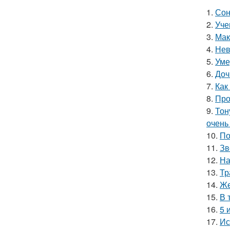
1.
Сон
2.
Уче
3.
Мак
4.
Нев
5.
Уме
6.
Доч
7.
Как
8.
Про
9.
Тон
очень
10.
По
11.
Зв
12.
На
13.
Тр
14.
Же
15.
В 
16.
5 
17.
Ис