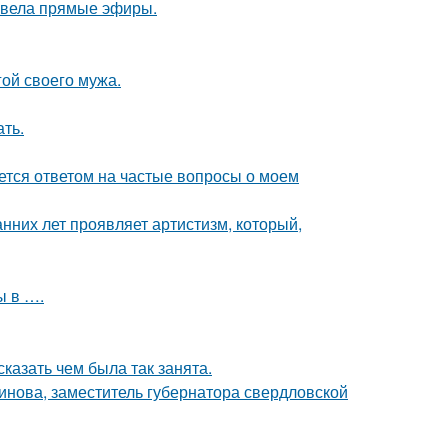
я вела прямые эфиры.
ой своего мужа.
ать.
яется ответом на частые вопросы о моем
анних лет проявляет артистизм, который,
ы в ….
сказать чем была так занята.
инова, заместитель губернатора свердловской