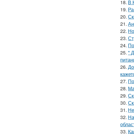
18.
В 
19.
Ра
20.
Ск
21.
Ан
22.
Но
23.
Ст
24.
По
25.
* 
питан
26.
До
кажетс
27.
По
28.
Ма
29.
Ск
30.
Ск
31.
Не
32.
На
облас
33.
Ка