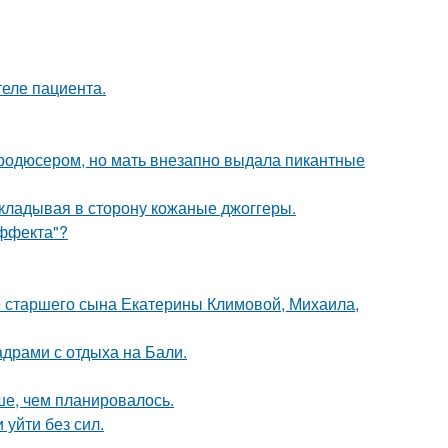
теле пациента.
продюсером, но мать внезапно выдала пикантные
 откладывая в сторону кожаные джоггеры.
Эффекта"?
е старшего сына Екатерины Климовой, Михаила,
адрами с отдыха на Бали.
ше, чем планировалось.
 уйти без сил.