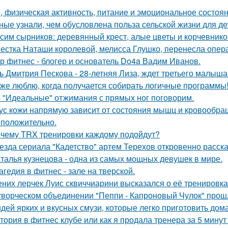
, физическая активность, питание и эмоциональное состоян
ные узнали, чем обусловлена польза сельской жизни для де
сим сырников: деревянный крест, алые цветы и корчевнико
естка Наташи королевой, мелисса Глушко, перенесла опер
р фитнес - блогер и основатель Do4a Вадим Иванов.
ь Дмитрия Пескова - 28-летняя Лиза, ждет третьего малыша
 же люблю, когда получается собирать логичные программы
 "Идеальные" отжимания с прямых ног поговорим.
ус кожи напрямую зависит от состояния мышц и кровообращ
 положительно.
чему TRX тренировки каждому подойдут?
езда сериала "Кадетство" артем Терехов откровенно расска
талья кузнецова - одна из самых мощных девушек в мире.
агедия в фитнес - зале на тверской.
них лерчек Луис сквиччиарини высказался о её тренировка
творческом объединении "Пеппи - Капроновый Чулок" прош
идей ярких и вкусных смузи, которые легко приготовить дома
тория в фитнес клубе или как я продала тренера за 5 минут 