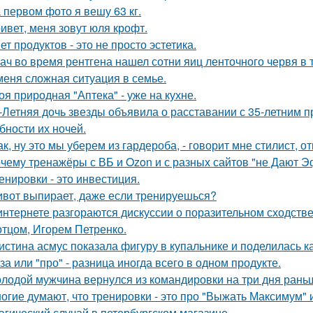
 первом фото я вешу 63 кг.
ивет, меня зовут юля крофт.
ет продуктов - это не просто эстетика.
ач во время рентгена нашел сотни яиц ленточного червя в 
меня сложная ситуация в семье.
оя природная "Аптека" - уже на кухне.
-Летняя дочь звезды объявила о расставании с 35-летним 
бности их ночей.
так, ну это мы уберем из гардероба, - говорит мне стилист,
чему тренажёры с ВБ и Ozon и с разных сайтов "не Дают 
енировки - это инвестиция.
вот выпирает, даже если тренируешься?
интернете разгораются дискуссии о поразительном сходств
 отцом, Игорем Петренко.
истина асмус показала фигуру в купальнике и поделилась к
за или "про" - разница иногда всего в одном продукте.
лодой мужчина вернулся из командировки на три дня рань
огие думают, что тренировки - это про "Выжать Максимум" и
агический случай в петербургском магазине.