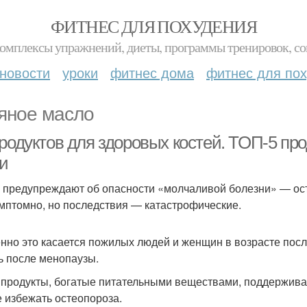
ФИТНЕС ДЛЯ ПОХУДЕНИЯ
комплексы упражнений, диеты, программы тренировок, со
новости
уроки
фитнес дома
фитнес для по
яное масло
родуктов для здоровых костей. ТОП-5 про
ти
 предупреждают об опасности «молчаливой болезни» — ост
мптомно, но последствия — катастрофические.
нно это касается пожилых людей и женщин в возрасте после
ь после менопаузы.
 продукты, богатые питательными веществами, поддерживаю
е избежать остеопороза.