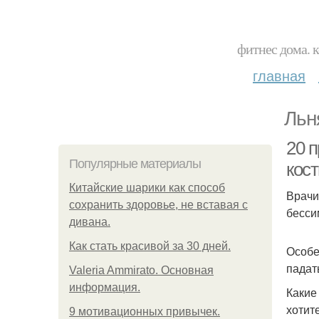
фитнес дома. 
главная
Льн
20 п
Популярные материалы
кос
Китайские шарики как способ
Врачи
сохранить здоровье, не вставая с
бесси
дивана.
Как стать красивой за 30 дней.
Особе
падат
Valeria Ammirato. Основная
информация.
Какие
хотит
9 мотивационных привычек.