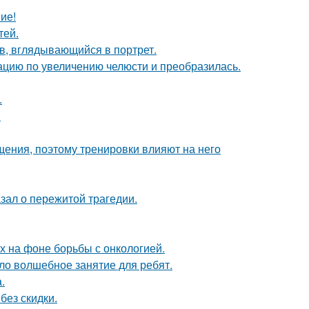
ие!
тей.
в, вглядывающийся в портрет.
ацию по увеличению челюсти и преобразилась.
.
!
ения, поэтому тренировки влияют на него
зал о пережитой трагедии.
х на фоне борьбы с онкологией.
ло волшебное занятие для ребят.
.
без скидки.