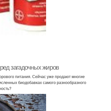
вред загадочных жиров
дорового питания. Сейчас уже продают многие
численных биодобавках самого разнообразного
ность?