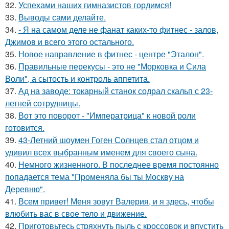
32.
Успехами наших гимназистов гордимся!
33.
Выводы сами делайте.
34.
- Я на самом деле не фанат каких-то фитнес - залов,
Джимов и всего этого остального.
35.
Новое направление в фитнес - центре "Эталон".
36.
Правильные перекусы - это не "Морковка и Сила
Воли", а сытость и контроль аппетита.
37.
Ад на заводе: токарный станок содрал скальп с 23-
летней сотрудницы.
38.
Вот это поворот - "Императрица" к новой роли
готовится.
39.
43-Летний шоумен Гоген Солнцев стал отцом и
удивил всех выбранным именем для своего сына.
40.
Немного жизненного. В последнее время постоянно
попадается тема "Променяла бы ты Москву на
Деревню".
41.
Всем привет! Меня зовут Валерия, и я здесь, чтобы
влюбить вас в свое тело и движение.
42.
Приготовьтесь стряхнуть пыль с кроссовок и впустить