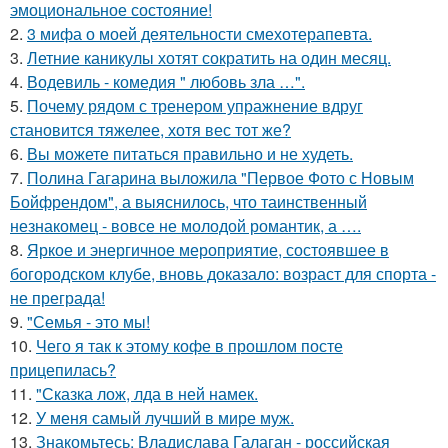
эмоциональное состояние!
2.
3 мифа о моей деятельности смехотерапевта.
3.
Летние каникулы хотят сократить на один месяц.
4.
Водевиль - комедия " любовь зла …".
5.
Почему рядом с тренером упражнение вдруг
становится тяжелее, хотя вес тот же?
6.
Вы можете питаться правильно и не худеть.
7.
Полина Гагарина выложила "Первое Фото с Новым
Бойфрендом", а выяснилось, что таинственный
незнакомец - вовсе не молодой романтик, а ….
8.
Яркое и энергичное мероприятие, состоявшее в
богородском клубе, вновь доказало: возраст для спорта -
не преграда!
9.
"Семья - это мы!
10.
Чего я так к этому кофе в прошлом посте
прицепилась?
11.
"Сказка лож, лда в ней намек.
12.
У меня самый лучший в мире муж.
13.
Знакомьтесь: Владислава Галаган - российская