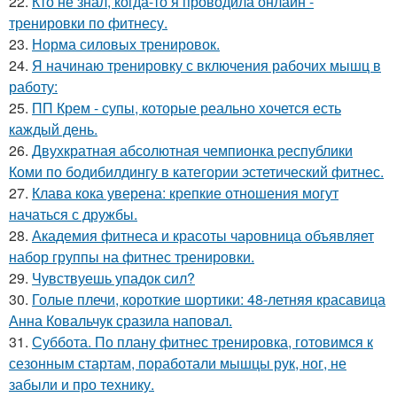
22.
Кто не знал, когда-то я проводила онлайн -
тренировки по фитнесу.
23.
Норма силовых тренировок.
24.
Я начинаю тренировку с включения рабочих мышц в
работу:
25.
ПП Крем - супы, которые реально хочется есть
каждый день.
26.
Двухкратная абсолютная чемпионка республики
Коми по бодибилдингу в категории эстетический фитнес.
27.
Клава кока уверена: крепкие отношения могут
начаться с дружбы.
28.
Академия фитнеса и красоты чаровница объявляет
набор группы на фитнес тренировки.
29.
Чувствуешь упадок сил?
30.
Голые плечи, короткие шортики: 48-летняя красавица
Анна Ковальчук сразила наповал.
31.
Суббота. По плану фитнес тренировка, готовимся к
сезонным стартам, поработали мышцы рук, ног, не
забыли и про технику.