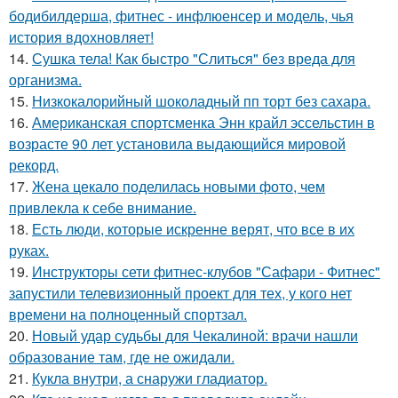
бодибилдерша, фитнес - инфлюенсер и модель, чья
история вдохновляет!
14.
Сушка тела! Как быстро "Слиться" без вреда для
организма.
15.
Низкокалорийный шоколадный пп торт без сахара.
16.
Американская спортсменка Энн крайл эссельстин в
возрасте 90 лет установила выдающийся мировой
рекорд.
17.
Жена цекало поделилась новыми фото, чем
привлекла к себе внимание.
18.
Есть люди, которые искренне верят, что все в их
руках.
19.
Инструкторы сети фитнес-клубов "Сафари - Фитнес"
запустили телевизионный проект для тех, у кого нет
времени на полноценный спортзал.
20.
Новый удар судьбы для Чекалиной: врачи нашли
образование там, где не ожидали.
21.
Кукла внутри, а снаружи гладиатор.