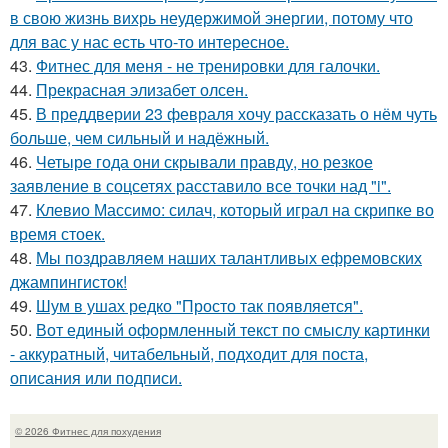
в свою жизнь вихрь неудержимой энергии, потому что
для вас у нас есть что-то интересное.
43.
Фитнес для меня - не тренировки для галочки.
44.
Прекрасная элизабет олсен.
45.
В преддверии 23 февраля хочу рассказать о нём чуть
больше, чем сильный и надёжный.
46.
Четыре года они скрывали правду, но резкое
заявление в соцсетях расставило все точки над "i".
47.
Клевио Массимо: силач, который играл на скрипке во
время стоек.
48.
Мы поздравляем наших талантливых ефремовских
джампингисток!
49.
Шум в ушах редко "Просто так появляется".
50.
Вот единый оформленный текст по смыслу картинки
- аккуратный, читабельный, подходит для поста,
описания или подписи.
© 2026 Фитнес для похудения