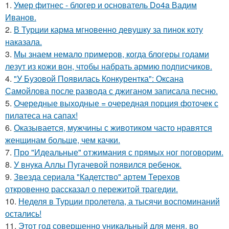
1.
Умер фитнес - блогер и основатель Do4a Вадим
Иванов.
2.
В Турции карма мгновенно девушку за пинок коту
наказала.
3.
Мы знаем немало примеров, когда блогеры годами
лезут из кожи вон, чтобы набрать армию подписчиков.
4.
"У Бузовой Появилась Конкурентка": Оксана
Самойлова после развода с джиганом записала песню.
5.
Очередные выходные = очередная порция фоточек с
пилатеса на сапах!
6.
Оказывается, мужчины с животиком часто нравятся
женщинам больше, чем качки.
7.
Про "Идеальные" отжимания с прямых ног поговорим.
8.
У внука Аллы Пугачевой появился ребенок.
9.
Звезда сериала "Кадетство" артем Терехов
откровенно рассказал о пережитой трагедии.
10.
Неделя в Турции пролетела, а тысячи воспоминаний
остались!
11.
Этот год совершенно уникальный для меня, во