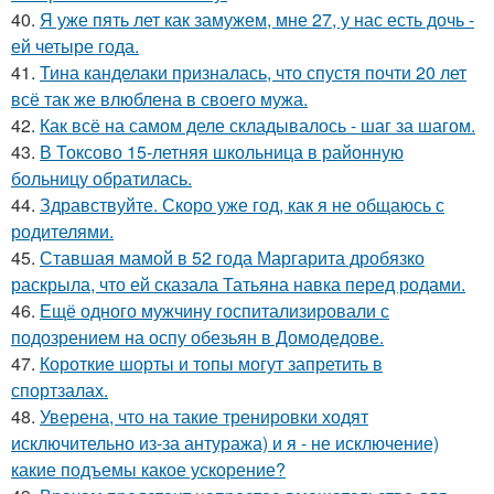
40.
Я уже пять лет как замужем, мне 27, у нас есть дочь -
ей четыре года.
41.
Тина канделаки призналась, что спустя почти 20 лет
всё так же влюблена в своего мужа.
42.
Как всё на самом деле складывалось - шаг за шагом.
43.
В Токсово 15-летняя школьница в районную
больницу обратилась.
44.
Здравствуйте. Скоро уже год, как я не общаюсь с
родителями.
45.
Ставшая мамой в 52 года Маргарита дробязко
раскрыла, что ей сказала Татьяна навка перед родами.
46.
Ещё одного мужчину госпитализировали с
подозрением на оспу обезьян в Домодедове.
47.
Короткие шорты и топы могут запретить в
спортзалах.
48.
Уверена, что на такие тренировки ходят
исключительно из-за антуража) и я - не исключение)
какие подъемы какое ускорение?