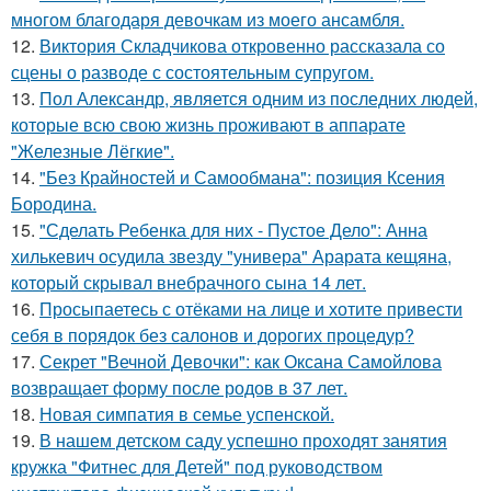
многом благодаря девочкам из моего ансамбля.
12.
Виктория Складчикова откровенно рассказала со
сцены о разводе с состоятельным супругом.
13.
Пол Александр, является одним из последних людей,
которые всю свою жизнь проживают в аппарате
"Железные Лёгкие".
14.
"Без Крайностей и Самообмана": позиция Ксения
Бородина.
15.
"Сделать Ребенка для них - Пустое Дело": Анна
хилькевич осудила звезду "универа" Арарата кещяна,
который скрывал внебрачного сына 14 лет.
16.
Просыпаетесь с отёками на лице и хотите привести
себя в порядок без салонов и дорогих процедур?
17.
Секрет "Вечной Девочки": как Оксана Самойлова
возвращает форму после родов в 37 лет.
18.
Новая симпатия в семье успенской.
19.
В нашем детском саду успешно проходят занятия
кружка "Фитнес для Детей" под руководством