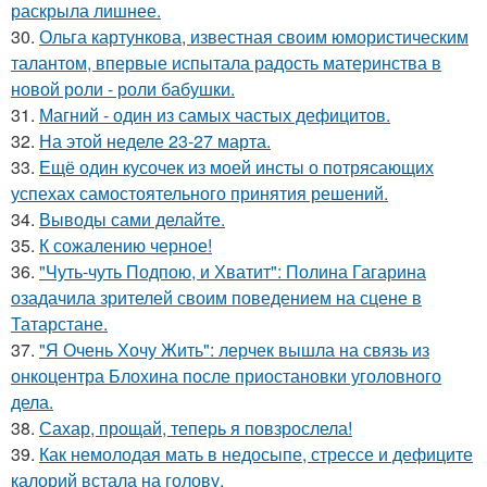
раскрыла лишнее.
30.
Ольга картункова, известная своим юмористическим
талантом, впервые испытала радость материнства в
новой роли - роли бабушки.
31.
Магний - один из самых частых дефицитов.
32.
На этой неделе 23-27 марта.
33.
Ещё один кусочек из моей инсты о потрясающих
успехах самостоятельного принятия решений.
34.
Выводы сами делайте.
35.
К сожалению черное!
36.
"Чуть-чуть Подпою, и Хватит": Полина Гагарина
озадачила зрителей своим поведением на сцене в
Татарстане.
37.
"Я Очень Хочу Жить": лерчек вышла на связь из
онкоцентра Блохина после приостановки уголовного
дела.
38.
Сахар, прощай, теперь я повзрослела!
39.
Как немолодая мать в недосыпе, стрессе и дефиците
калорий встала на голову.