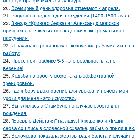
инструктора физической культуры!
20.
Всемирный день здоровья отмечают 7 апреля.
21.
Рацион на неделю для похудения (1400-1500 ккал).
22.
Звезда "Кривого Зеркала" Александр морозов
признался в тяжелых последствиях экстремального
похудения.
23.
Я начинаю тренировку с включения рабочих мышц в
работу:
24.
Пресс при графике 5/5 - это реальность, а не
везение!
25.
Ходьба на работу может стать эффективной
тренировкой.
26.
Где я беру вдохновение для уроков, и почему мои
уроки для меня - это искусство.
27.
Выгулялась в Стамбуле по случаю своего дня
рождения!
28.
"Боевые Действия" на льду: Плющенко и Ягудин
снова сошлись в словесной схватке, забыв о приличиях.
29.
Волочкова показала жертвы ради балета и случайно