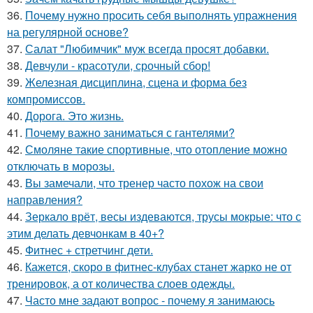
36.
Почему нужно просить себя выполнять упражнения
на регулярной основе?
37.
Салат "Любимчик" муж всегда просят добавки.
38.
Девчули - красотули, срочный сбор!
39.
Железная дисциплина, сцена и форма без
компромиссов.
40.
Дорога. Это жизнь.
41.
Почему важно заниматься с гантелями?
42.
Смоляне такие спортивные, что отопление можно
отключать в морозы.
43.
Вы замечали, что тренер часто похож на свои
направления?
44.
Зеркало врёт, весы издеваются, трусы мокрые: что с
этим делать девчонкам в 40+?
45.
Фитнес + стретчинг дети.
46.
Кажется, скоро в фитнес-клубах станет жарко не от
тренировок, а от количества слоев одежды.
47.
Часто мне задают вопрос - почему я занимаюсь