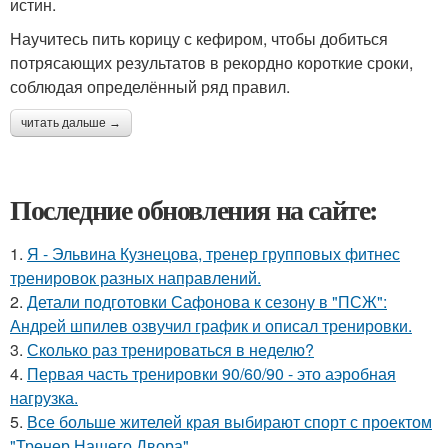
истин.
Научитесь пить корицу с кефиром, чтобы добиться
потрясающих результатов в рекордно короткие сроки,
соблюдая определённый ряд правил.
читать дальше →
Последние обновления на сайте:
1.
Я - Эльвина Кузнецова, тренер групповых фитнес
тренировок разных направлений.
2.
Детали подготовки Сафонова к сезону в "ПСЖ":
Андрей шпилев озвучил график и описал тренировки.
3.
Сколько раз тренироваться в неделю?
4.
Первая часть тренировки 90/60/90 - это аэробная
нагрузка.
5.
Все больше жителей края выбирают спорт с проектом
"Тренер Нашего Двора".