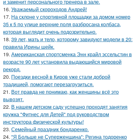
и заменит персонального тренера в зале.
16.
Уважаемый скороходов Андрей!
17.
На склоне у спортивной площадки за домом номер
35 к 5 по улице верхние поля разбросана колбаса,
которая выглядит очень подозрительно.
18.
39 лет, мать и тело, которому завидуют модели в 20:
правила Ирины шейк.
19.
Американская спортсменка Энн крайл эссельстин в
возрасте 90 лет установила выдающийся мировой
рекорд.
20.
Поездки весной в Киров уже стали доброй
традицией, помогают перезагрузиться.
21.
Вот правда не понимаю, как женщины всё это
вывозят.
22.
В нашем детском саду успешно проходят занятия
кружка "Фитнес для Детей" под руководством
инструктора физической культуры!
23.
Семейный праздник бондаренко.
24.
"Я Больше не Суперженщина": Регина тодоренко