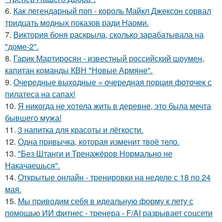
6.
Как легендарный поп - король Майкл Джексон сорвал
тридцать модных показов ради Наоми.
7.
Виктория боня раскрыла, сколько зарабатывала на
"доме-2".
8.
Гарик Мартиросян - известный российский шоумен,
капитан команды КВН "Новые Армяне".
9.
Очередные выходные = очередная порция фоточек с
пилатеса на сапах!
10.
Я никогда не хотела жить в деревне, это была мечта
бывшего мужа!
11.
3 напитка для красоты и лёгкости.
12.
Одна привычка, которая изменит твоё тело.
13.
"Без Штанги и Тренажёров Нормально не
Накачаешься".
14.
Открытые онлайн - тренировки на неделе с 18 по 24
мая.
15.
Мы приводим себя в идеальную форму к лету с
помощью ИИ фитнес - тренера - F/AI разрывает соцсети