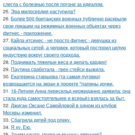
слегла с болезнью после погони за идеалом.
25.
Эра милосердия наступила?
26.
Более 500 британских военных публично раскрыли
свои локации на режимных военных объектах через
фитнес - приложение.
27.
Кайла итсинес - не просто фитнес - девушка из
социальных сетей, а человек, который построил целую
индустрию вокруг своего подхода.
28.
Поднимать тяжелые веса и делать кардио!
29.
Паутина сработала - гвен стейси выжила.
30.
Екатерина старшова (та самая пуговка)
возвращается на экран в проекте "папины дочки.
31.
16-Летняя Анна пересильд неожиданно заявила: она
стала куда самостоятельнее и всерьёз взялась за быт.
32.
Джиган Оксане Самойловой в одном из клубов
Москвы изменил.
33.
Сбагрила детей под опеку.
34.
Я ху. Ею.
35.
Зачем качать грудные мышцы девушке?