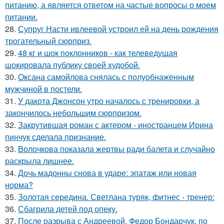
питанию, а является ответом на частые вопросы о моем
питании.
28.
Супруг Насти ивлеевой устроил ей на день рождения
трогательный сюрприз.
29.
48 кг и шок поклонников - как телеведущая
шокировала публику своей худобой.
30.
Оксана самойлова снялась с полуобнаженным
мужчиной в постели.
31.
У дакота Джонсон утро началось с тренировки, а
закончилось небольшим сюрпризом.
32.
Закрутившая роман с актером - иностранцем Ирина
пинчук сделала признание.
33.
Волочкова показала жертвы ради балета и случайно
раскрыла лишнее.
34.
Дочь мадонны снова в ударе: эпатаж или новая
норма?
35.
Золотая середина. Светлана туряк, фитнес - тренер:
36.
Сбагрила детей под опеку.
37.
После разрыва с Андреевой, Федор Бондарчук, по