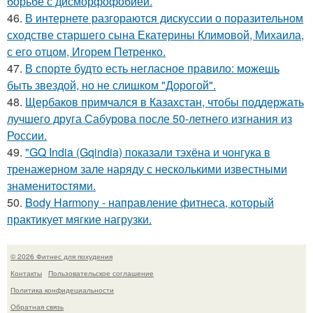
борьбе с дисморфофобией.
46.
В интернете разгораются дискуссии о поразительном
сходстве старшего сына Екатерины Климовой, Михаила,
с его отцом, Игорем Петренко.
47.
В спорте будто есть негласное правило: можешь
быть звездой, но не слишком "Дорогой".
48.
Щербаков примчался в Казахстан, чтобы поддержать
лучшего друга Сабурова после 50-летнего изгнания из
России.
49.
"GQ India (Gqindia) показали тэхёна и чонгука в
тренажерном зале наряду с несколькими известными
знаменитостями.
50.
Body Harmony - направление фитнеса, который
практикует мягкие нагрузки.
© 2026 Фитнес для похудения
Контакты
Пользовательское соглашение
Политика конфидециальности
Обратная связь