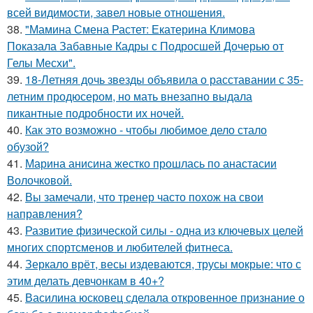
всей видимости, завел новые отношения.
38.
"Мамина Смена Растет: Екатерина Климова
Показала Забавные Кадры с Подросшей Дочерью от
Гелы Месхи".
39.
18-Летняя дочь звезды объявила о расставании с 35-
летним продюсером, но мать внезапно выдала
пикантные подробности их ночей.
40.
Как это возможно - чтобы любимое дело стало
обузой?
41.
Марина анисина жестко прошлась по анастасии
Волочковой.
42.
Вы замечали, что тренер часто похож на свои
направления?
43.
Развитие физической силы - одна из ключевых целей
многих спортсменов и любителей фитнеса.
44.
Зеркало врёт, весы издеваются, трусы мокрые: что с
этим делать девчонкам в 40+?
45.
Василина юсковец сделала откровенное признание о