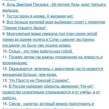
6.
Дочь Дмитрия Пескова - 28-летняя Лиза, ждет третьего
малыша.
7.
Тестостерон в норме. А желания нет.
8.
Все больше жителей края выбирают спорт с проектом
"Тренер Нашего Двора".
9.
Многодетная мама умирала под плач своих детей
прямо во время полета в Сочи: самолет экстренно
посадили, но было уже поздно номер.
10.
Отдых - это тоже работа над собой.
11.
Почему детям так важны упражнения на ловкость и
координацию.
12.
Оказывается, мужчины с животиком часто нравятся
женщинам больше, чем качки.
13.
"Ну Просто не Покупай Сладкое".
14.
В России набирает обороты движение "Ни-ни":
подростки сознательно отказываются и от учёбы, и от
работы.
15.
Смузи - напиток, который можно приготовить в