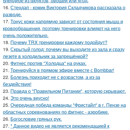
блендере из фруктов, овощей или ягод.
16.
Стендап - комик Виктория Складчикова рассказала о
разводе.
17.
Тонус кожи напрямую зависит от состояния мышц и
кровообращения, поэтому тренировки влияют на него
очень положительно.
18.
Почему TRX тренировки каждому подойдут?
19.
Скрытый голод: почему вы выходите из зала и сразу
лезете в холодильник за запрещёнкой?
20.
Фитнес против "Холодца" на руках.
21.
Тренируйся в прямом эфире вместе с Bombbar!
22.
Болезнь приходит не с возрастом, а из-за
бездействия!
23.
Правда о "Правильном Питании", которую скрывают.
24.
Это очень вкусно!
25.
Очередная победа команды "Фристайл" в г. Пензе на
областных соревнованиях по фитнес - аэробике.
26.
Богословие гряных рук.
27.
* Данное видео не является рекомендацией к