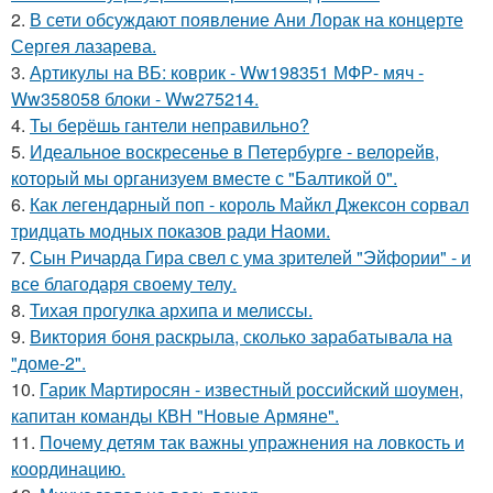
2.
В сети обсуждают появление Ани Лорак на концерте
Сергея лазарева.
3.
Артикулы на ВБ: коврик - Ww198351 МФР- мяч -
Ww358058 блоки - Ww275214.
4.
Ты берёшь гантели неправильно?
5.
Идеальное воскресенье в Петербурге - велорейв,
который мы организуем вместе с "Балтикой 0".
6.
Как легендарный поп - король Майкл Джексон сорвал
тридцать модных показов ради Наоми.
7.
Сын Ричарда Гира свел с ума зрителей "Эйфории" - и
все благодаря своему телу.
8.
Тихая прогулка архипа и мелиссы.
9.
Виктория боня раскрыла, сколько зарабатывала на
"доме-2".
10.
Гарик Мартиросян - известный российский шоумен,
капитан команды КВН "Новые Армяне".
11.
Почему детям так важны упражнения на ловкость и
координацию.