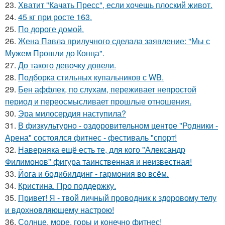
23.
Хватит "Качать Пресс", если хочешь плоский живот.
24.
45 кг при росте 163.
25.
По дороге домой.
26.
Жена Павла прилучного сделала заявление: "Мы с
Мужем Прошли до Конца".
27.
До такого девочку довели.
28.
Подборка стильных купальников с WB.
29.
Бен аффлек, по слухам, переживает непростой
период и переосмысливает прошлые отношения.
30.
Эра милосердия наступила?
31.
В физкультурно - оздоровительном центре "Родники -
Арена" состоялся фитнес - фестиваль "спорт!
32.
Наверняка ещё есть те, для кого "Александр
Филимонов" фигура таинственная и неизвестная!
33.
Йога и бодибилдинг - гармония во всём.
34.
Кристина. Про поддержку.
35.
Привет! Я - твой личный проводник к здоровому телу
и вдохновляющему настрою!
36.
Солнце, море, горы и конечно фитнес!