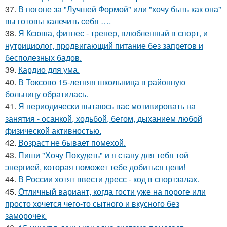
37.
В погоне за "Лучшей Формой" или "хочу быть как она"
вы готовы калечить себя ….
38.
Я Ксюша, фитнес - тренер, влюбленный в спорт, и
нутрициолог, продвигающий питание без запретов и
бесполезных бадов.
39.
Кардио для ума.
40.
В Токсово 15-летняя школьница в районную
больницу обратилась.
41.
Я периодически пытаюсь вас мотивировать на
занятия - осанкой, ходьбой, бегом, дыханием любой
физической активностью.
42.
Возраст не бывает помехой.
43.
Пиши "Хочу Похудеть" и я стану для тебя той
энергией, которая поможет тебе добиться цели!
44.
В России хотят ввести дресс - код в спортзалах.
45.
Отличный вариант, когда гости уже на пороге или
просто хочется чего-то сытного и вкусного без
заморочек.