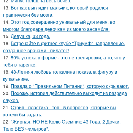
12.
Минус голод на весь вечер.
13.
Вот как выглядит мальчик, который родился
практически без мозга.
14.
Этот год совершенно уникальный для меня, во
многом благодаря девочкам из моего ансамбля.
15.
Девушка, 33 года.
16.
Встречайте в фитнес клубе "Триумф" направление,
созданное врачами - пилатес!
17.
80% успеха в форме - это не тренировки, а то, что у
тебя в тарелке.
18.
48-Летняя любовь толкалина показала фигуру в
купальнике.
19.
Правда о "Правильном Питании", которую скрывают.
20.
Похоже, история действительно выходит из разряда
слухов.
21.
Стрип - пластика - топ - 5 вопросов, которые вы
хотели бы задать.
22.
"Жирная, НО НЕ Колю Оземпик: 43 Года, 2 Дочки,
Тело БЕЗ Фильтров".