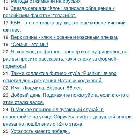
15.
Методы отжиманий на брусьях.
16.
Звезда сериала "Клон" записала обращение к
российским фанатам: "спасибо".
17.
КВН - это не только шутки, это ещё и фонетический
фитнес.
18.
Верх спины - ключ к осанке и красивым плечам.
19.
"Семья - это мы!
20.
Я, конечно, не фитнес - тренер и не нутрициолог, но
раз вы просите рассказать, как я слежу за формой -
поделюсь!
21.
Также коллектив фитнес-клуба "Pushkin" вчера
отметил день рождения Натальи ходаковой.
22.
Имя: Людмила. Возраст: 55 лет.
23.
Добрый день. Подскaжите пожалуйста, если кто-то с
этим сталкивался.
24.
В Москве произошёл пугающий случай: в
новостройке на улице Обручёва лифт с девушкой внутри
внезапно пошёл вниз с 12-го этажа.
25.
Усталость вместо победы.