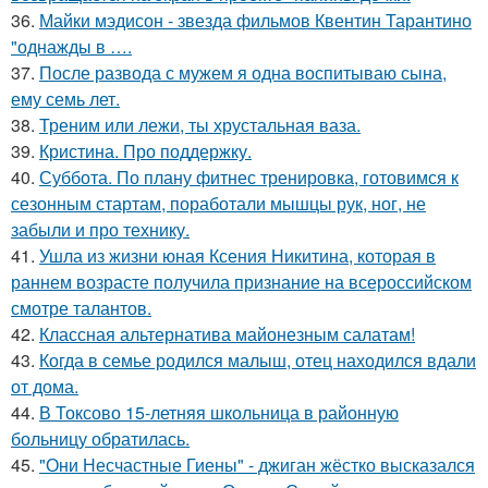
36.
Майки мэдисон - звезда фильмов Квентин Тарантино
"однажды в ….
37.
После развода с мужем я одна воспитываю сына,
ему семь лет.
38.
Треним или лежи, ты хрустальная ваза.
39.
Кристина. Про поддержку.
40.
Суббота. По плану фитнес тренировка, готовимся к
сезонным стартам, поработали мышцы рук, ног, не
забыли и про технику.
41.
Ушла из жизни юная Ксения Никитина, которая в
раннем возрасте получила признание на всероссийском
смотре талантов.
42.
Классная альтернатива майонезным салатам!
43.
Когда в семье родился малыш, отец находился вдали
от дома.
44.
В Токсово 15-летняя школьница в районную
больницу обратилась.
45.
"Они Несчастные Гиены" - джиган жёстко высказался