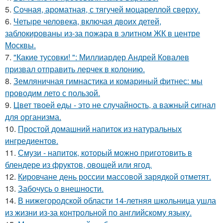
5.
Сочная, ароматная, с тягучей моцареллой сверху.
6.
Четыре человека, включая двоих детей,
заблокированы из-за пожара в элитном ЖК в центре
Москвы.
7.
"Какие тусовки! ": Миллиардер Андрей Ковалев
призвал отправить лерчек в колонию.
8.
Земляничная гимнастика и комариный фитнес: мы
проводим лето с пользой.
9.
Цвет твоей еды - это не случайность, а важный сигнал
для организма.
10.
Простой домашний напиток из натуральных
ингредиентов.
11.
Смузи - напиток, который можно приготовить в
блендере из фруктов, овощей или ягод.
12.
Кировчане день россии массовой зарядкой отметят.
13.
Забочусь о внешности.
14.
В нижегородской области 14-летняя школьница ушла
из жизни из-за контрольной по английскому языку.