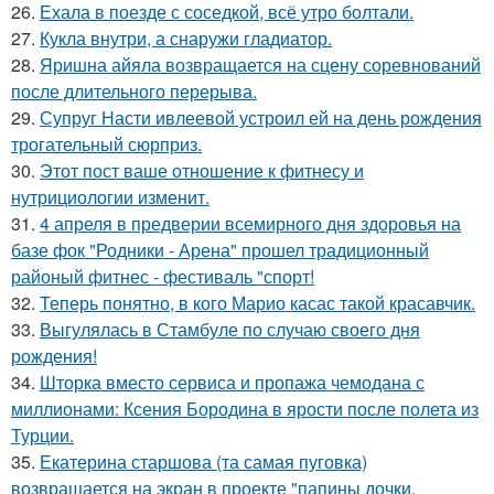
26.
Ехала в поезде с соседкой, всё утро болтали.
27.
Кукла внутри, а снаружи гладиатор.
28.
Яришна айяла возвращается на сцену соревнований
после длительного перерыва.
29.
Супруг Насти ивлеевой устроил ей на день рождения
трогательный сюрприз.
30.
Этот пост ваше отношение к фитнесу и
нутрициологии изменит.
31.
4 апреля в предверии всемирного дня здоровья на
базе фок "Родники - Арена" прошел традиционный
районый фитнес - фестиваль "спорт!
32.
Теперь понятно, в кого Марио касас такой красавчик.
33.
Выгулялась в Стамбуле по случаю своего дня
рождения!
34.
Шторка вместо сервиса и пропажа чемодана с
миллионами: Ксения Бородина в ярости после полета из
Турции.
35.
Екатерина старшова (та самая пуговка)
возвращается на экран в проекте "папины дочки.