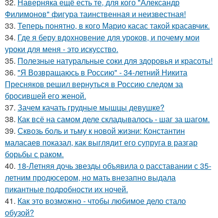
32.
Наверняка ещё есть те, для кого "Александр
Филимонов" фигура таинственная и неизвестная!
33.
Теперь понятно, в кого Марио касас такой красавчик.
34.
Где я беру вдохновение для уроков, и почему мои
уроки для меня - это искусство.
35.
Полезные натуральные соки для здоровья и красоты!
36.
"Я Возвращаюсь в Россию" - 34-летний Никита
Пресняков решил вернуться в Россию следом за
бросившей его женой.
37.
Зачем качать грудные мышцы девушке?
38.
Как всё на самом деле складывалось - шаг за шагом.
39.
Сквозь боль и тьму к новой жизни: Константин
маласаев показал, как выглядит его супруга в разгар
борьбы с раком.
40.
18-Летняя дочь звезды объявила о расставании с 35-
летним продюсером, но мать внезапно выдала
пикантные подробности их ночей.
41.
Как это возможно - чтобы любимое дело стало
обузой?