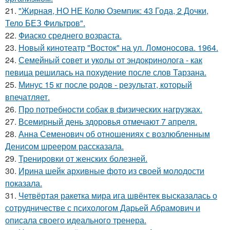
21.
"Жирная, НО НЕ Колю Оземпик: 43 Года, 2 Дочки,
Тело БЕЗ Фильтров".
22.
Фиаско среднего возраста.
23.
Новый кинотеатр "Восток" на ул. Ломоносова. 1964.
24.
Семейный совет и уколы от эндокринолога - как
певица решилась на похудение после слов Тарзана.
25.
Минус 15 кг после родов - результат, который
впечатляет.
26.
Про потребности собак в физических нагрузках.
27.
Всемирный день здоровья отмечают 7 апреля.
28.
Анна Семенович об отношениях с возлюбленным
Денисом шреером рассказала.
29.
Тренировки от женских болезней.
30.
Ирина шейк архивные фото из своей молодости
показала.
31.
Четвёртая ракетка мира ига швёнтек высказалась о
сотрудничестве с психологом Дарьей Абрамович и
описала своего идеального тренера.