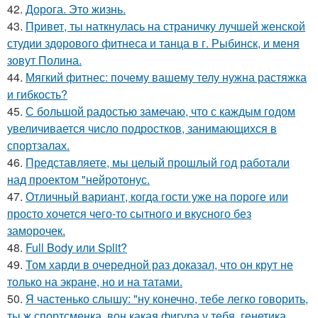
42.
Дорога. Это жизнь.
43.
Привет, ты наткнулась на страничку лучшей женской
студии здорового фитнеса и танца в г. Рыбинск, и меня
зовут Полина.
44.
Мягкий фитнес: почему вашему телу нужна растяжка
и гибкость?
45.
С большой радостью замечаю, что с каждым годом
увеличивается число подростков, занимающихся в
спортзалах.
46.
Представляете, мы целый прошлый год работали
над проектом "нейротонус.
47.
Отличный вариант, когда гости уже на пороге или
просто хочется чего-то сытного и вкусного без
заморочек.
48.
Full Body или Split?
49.
Том харди в очередной раз доказал, что он крут не
только на экране, но и на татами.
50.
Я частенько слышу: "ну конечно, тебе легко говорить,
ты ж спортсменка, вон какая фигура у тебя, генетика.