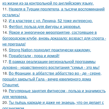
из жизни из-за контрольной по английскому языку.
11.
Неделя в Турции пролетела, а тысячи воспоминаний
остались!
12.
И в кластере с ул. Ленина, 52 тоже интересно.
13.
Фитбол: польза для фигуры и здоровья.
14.
Яркое и энергичное мероприятие, состоявшее в
богородском клубе, вновь доказало: возраст для спорта -
не преграда!
15.
Strong Nation подходит практически каждому.
16.
Поработали - пора и домой!
17.
В рамках реализации региональной программы
духовно - нравственного воспитания "семья - это мы!
18.
Во Франции, в аббатстве аббатство во - де - серне,
прошёл закрытый Гала - вечер ювелирного дома
Chaumet.
19.
Регулярные занятия фитнесом - польза и значимость
для человека.
20.
Ты пьёшь каркаде и даже не знаешь, что он делает с
организмом.