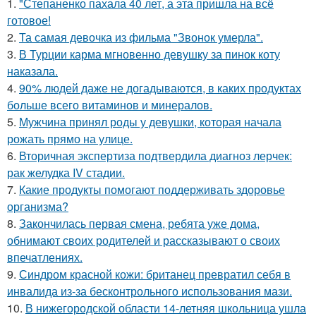
1.
"Степаненко пахала 40 лет, а эта пришла на всё
готовое!
2.
Та самая девочка из фильма "Звонок умерла".
3.
В Турции карма мгновенно девушку за пинок коту
наказала.
4.
90% людей даже не догадываются, в каких продуктах
больше всего витаминов и минералов.
5.
Мужчина принял роды у девушки, которая начала
рожать прямо на улице.
6.
Вторичная экспертиза подтвердила диагноз лерчек:
рак желудка IV стадии.
7.
Какие продукты помогают поддерживать здоровье
организма?
8.
Закончилась первая смена, ребята уже дома,
обнимают своих родителей и рассказывают о своих
впечатлениях.
9.
Синдром красной кожи: британец превратил себя в
инвалида из-за бесконтрольного использования мази.
10.
В нижегородской области 14-летняя школьница ушла