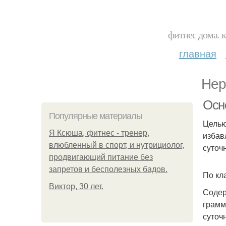
фитнес дома. 
главная
Нер
Осн
Популярные материалы
Целью
Я Ксюша, фитнес - тренер,
избав
влюбленный в спорт, и нутрициолог,
суточ
продвигающий питание без
запретов и бесполезных бадов.
По кл
Виктор, 30 лет.
Содер
грамм
суточ