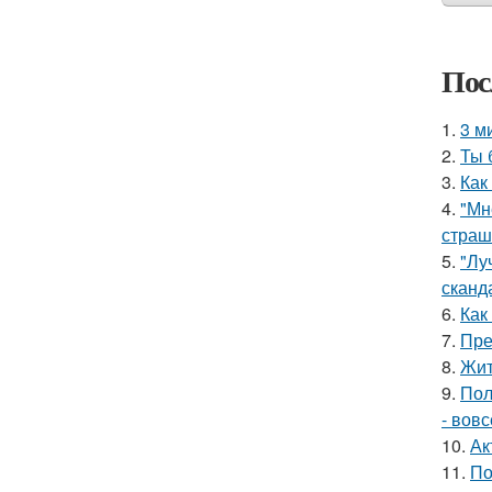
Пос
1.
3 м
2.
Ты 
3.
Как
4.
"Мн
страш
5.
"Лу
сканд
6.
Как
7.
Пре
8.
Жит
9.
Пол
- вов
10.
Ак
11.
По