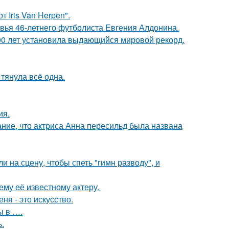
 Iris Van Herpen".
овья 46-летнего футболиста Евгения Алдонина.
90 лет установила выдающийся мировой рекорд.
 тянула всё одна.
ия.
ние, что актриса Анна пересильд была названа
на сцену, чтобы спеть "гимн разводу", и
му её известному актеру.
ня - это искусство.
ы в ….
.