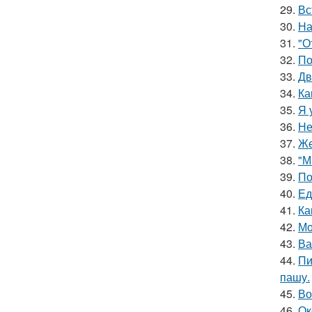
29.
Вс
30.
На
31.
"О
32.
По
33.
Дв
34.
Ка
35.
Я 
36.
Не
37.
Же
38.
"М
39.
По
40.
Ед
41.
Ка
42.
Мо
43.
Ва
44.
Пи
пашу.
45.
Во
46.
Ок