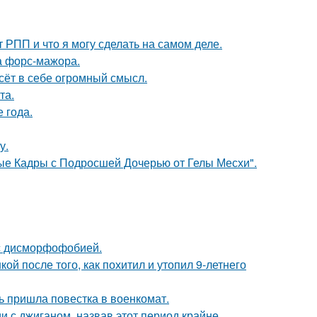
т РПП и что я могу сделать на самом деле.
а форс-мажора.
сёт в себе огромный смысл.
та.
е года.
у.
ые Кадры с Подросшей Дочерью от Гелы Месхи".
 с дисморфофобией.
й после того, как похитил и утопил 9-летнего
 пришла повестка в военкомат.
 с джиганом, назвав этот период крайне