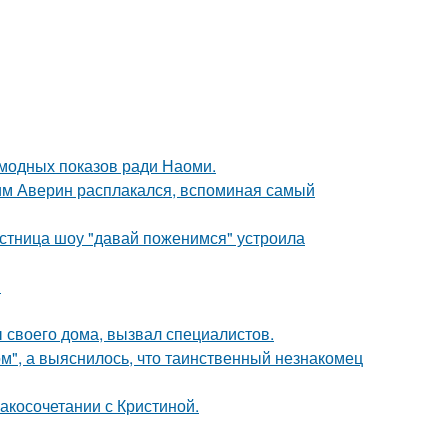
 модных показов ради Наоми.
им Аверин расплакался, вспоминая самый
стница шоу "давай поженимся" устроила
!
своего дома, вызвал специалистов.
", а выяснилось, что таинственный незнакомец
косочетании с Кристиной.