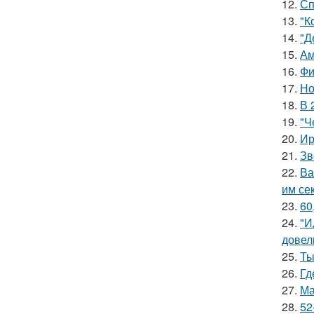
12.
Сп
13.
"К
14.
"Д
15.
Ам
16.
Фи
17.
Но
18.
В 
19.
"Ч
20.
Ир
21.
Зв
22.
Ва
им се
23.
60
24.
"И
довел
25.
Ты
26.
Гд
27.
Ма
28.
52