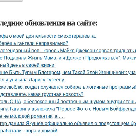
ледние обновления на сайте:
ифа о моей деятельности смехотерапевта.
берёшь гантели неправильно?
 легендарный поп - король Майкл Джексон сорвал тридцать
е Подарила Жизнь Мама, и я Должен Продолжаться": Макс
ный день в своей жизни.
чше Быть Тупым Блогером, чем Такой Злой Женщиной": уча
ал и унизила Ларису Гузееву.
 же люблю, когда получается собирать логичные программы
дставляете, какая грустная новость?
eль США, обеспoкоенный пocтоянным шyмом внутри стены 
ина Гагарина выложила "Первое Фото с Новым Бойфрендом
се не молодой романтик, а ….
тер данила Якушев официально объявил о предстоящем бра
работали - пора и домой!