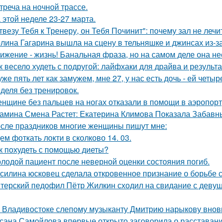
треча на ночной трассе.
 этой неделе 23-27 марта.
твезу Тебя к Тренеру, он Тебя Починит": почему зал не лечи
лина Гагарина вышла на сцену в тельняшке и джинсах из-з
ижение - жизнь! Банальная фраза, но на самом деле она не
к весело худеть с подругой: лайфхаки для драйва и результа
уже пять лет как замужем, мне 27, у нас есть дочь - ей четыр
деля без тренировок.
нщине без пальцев на ногах отказали в помощи в аэропорт
амина Смена Растет: Екатерина Климова Показала Забавн
сле праздников многие женщины пишут мне:
ем фоткать локти в сколково 14. 03.
к похудеть с помощью диеты?
лодой пациент после неверной оценки состояния погиб.
силина юсковец сделала откровенное признание о борьбе
терский педофил Пётр Жилкин сходил на свидание с девушко
 Владивостоке слепому музыканту Дмитрию нарыкову вновь
сана Самойлова впервые открыто заговорила о расставании