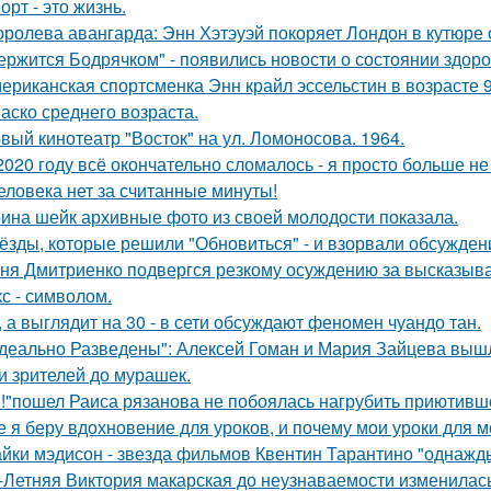
орт - это жизнь.
оролева авангарда: Энн Хэтэуэй покоряет Лондон в кутюре от
ержится Бодрячком" - появились новости о состоянии здор
ериканская спортсменка Энн крайл эссельстин в возрасте 
аско среднего возраста.
вый кинотеатр "Восток" на ул. Ломоносова. 1964.
2020 году всё окончательно сломалось - я просто больше не
еловека нет за считанные минуты!
ина шейк архивные фото из своей молодости показала.
ёзды, которые решили "Обновиться" - и взорвали обсужден
ня Дмитриенко подвергся резкому осуждению за высказыва
кс - символом.
, а выглядит на 30 - в сети обсуждают феномен чуандо тан.
деально Разведены": Алексей Гоман и Мария Зайцева вышли 
и зрителей до мурашек.
!"пошел Раиса рязанова не побоялась нагрубить приютивше
е я беру вдохновение для уроков, и почему мои уроки для ме
йки мэдисон - звезда фильмов Квентин Тарантино "однажд
-Летняя Виктория макарская до неузнаваемости изменилась