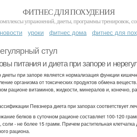
ФИТНЕС ДЛЯ ПОХУДЕНИЯ
комплексы упражнений, диеты, программы тренировок, со
новости
уроки
фитнес дома
фитнес для по
егулярный стул
овы питания и диета при запоре и нерегу
 диеты при запоре является нормализация функции кишечни
ление организма от токсических продуктов обмена веществ
ном рационе витаминов, жидкости, минералов и, конечно, ра
ассификации Певзнера диета при запорах соответствует ле
жание белков в суточном рационе составляет 100-120 грамм
, соли - не более 15 грамм. Причем растительная клетчатк
ного рациона.