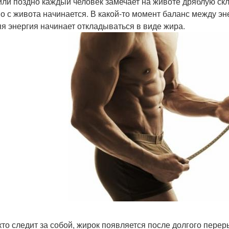
или поздно каждый человек замечает на животе дряблую ск
о с живота начинается. В какой-то момент баланс между эн
я энергия начинает откладываться в виде жира.
 кто следит за собой, жирок появляется после долгого пер