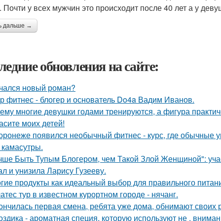
. Почти у всех мужчин это происходит после 40 лет а у деву
ь дальше →
ледние обновления на сайте:
чался новый роман?
р фитнес - блогер и основатель Do4a Вадим Иванов.
ему многие девушки годами тренируются, а фигура практич
асите моих детей!
оронеже появился необычный фитнес - курс, где обычные 
з камасутры.
чше Быть Тупым Блогером, чем Такой Злой Женщиной": уча
ал и унизила Ларису Гузееву.
гие продукты как идеальный выбор для правильного питан
атес тур в известном курортном городе - нячанг.
ончилась первая смена, ребята уже дома, обнимают своих 
оздика - ароматная специя, которую используют не , вниман