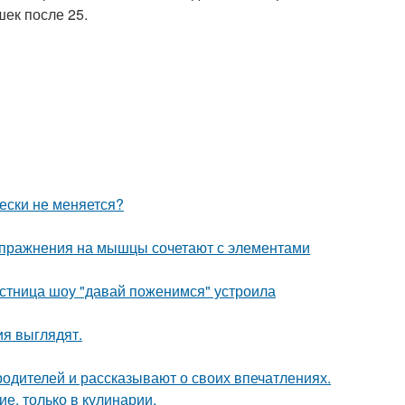
шек после 25.
ески не меняется?
упражнения на мышцы сочетают с элементами
стница шоу "давай поженимся" устроила
ия выглядят.
родителей и рассказывают о своих впечатлениях.
ие, только в кулинарии.