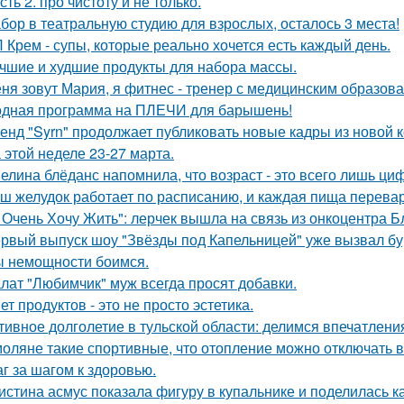
сть 2. про чистоту и не только.
бор в театральную студию для взрослых, осталось 3 места!
 Крем - супы, которые реально хочется есть каждый день.
чшие и худшие продукты для набора массы.
ня зовут Мария, я фитнес - тренер с медицинским образов
дная программа на ПЛЕЧИ для барышень!
енд "Syrn" продолжает публиковать новые кадры из новой к
 этой неделе 23-27 марта.
елина блёданс напомнила, что возраст - это всего лишь ци
ш желудок работает по расписанию, и каждая пища перевар
 Очень Хочу Жить": лерчек вышла на связь из онкоцентра Б
рвый выпуск шоу "Звёзды под Капельницей" уже вызвал бу
 немощности боимся.
лат "Любимчик" муж всегда просят добавки.
ет продуктов - это не просто эстетика.
тивное долголетие в тульской области: делимся впечатлени
оляне такие спортивные, что отопление можно отключать в
г за шагом к здоровью.
истина асмус показала фигуру в купальнике и поделилась к