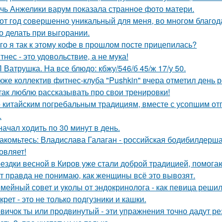
чь Анжелики варум показала странное фото матери.
от год совершенно уникальный для меня, во многом благод
о делать при выгорании.
го я так к этому кофе в прошлом посте прицепилась?
тнес - это удовольствие, а не мука!
 Ватрушка. На все блюдо: кбжу/546/б 45/ж 17/у 50.
кже коллектив фитнес-клуба "Pushkin" вчера отметил день 
так люблю рассказывать про свои тренировки!
 китайским погребальным традициям, вместе с усопшим от
.
начал ходить по 30 минут в день.
акомьтесь: Владислава Галаган - российская бодибилдерша
овляет!
ездки весной в Киров уже стали доброй традицией, помогаю
т правда не понимаю, как женщины всё это вывозят.
мейный совет и уколы от эндокринолога - как певица решил
крет - это не только подгузники и кашки.
вичок ты или продвинутый - эти упражнения точно дадут ре