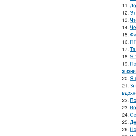
11.
До
12.
Эт
13.
Чт
14.
Че
15.
Фи
16.
ПП
17.
Та
18.
Я 
19.
По
жизни
20.
Я 
21.
Зн
вдохн
22.
По
23.
Во
24.
Се
25.
Де
26.
Но