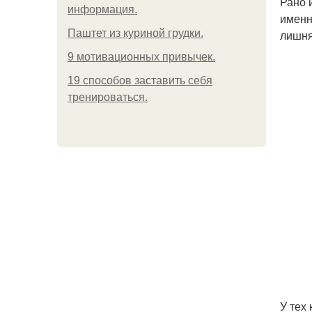
Рано 
информация.
именн
Паштет из куриной грудки.
лишня
9 мотивационных привычек.
19 способов заставить себя
тренироваться.
У тех