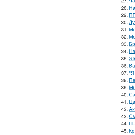
27.
Ча
28.
На
29.
ПП
30.
Лу
31.
Ме
32.
Мо
33.
Бр
34.
На
35.
Эв
36.
Ва
37.
"Я
38.
Пе
39.
Мы
40.
Са
41.
Цв
42.
Ак
43.
См
44.
Ша
45.
Кр