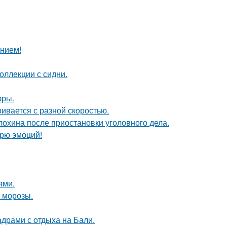
анием!
оллекции с сидни.
фры.
ивается с разной скоростью.
лохина после приостановки уголовного дела.
рю эмоций!
ями.
 морозы.
адрами с отдыха на Бали.