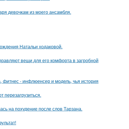
аря девочкам из моего ансамбля.
рождения Натальи ходаковой.
правляют вещи для его комфорта в загробной
, фитнес - инфлюенсер и модель, чья история
т перезагрузиться.
ась на похудение после слов Тарзана.
зультат!