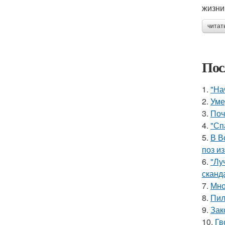
жизни
читат
Пос
1.
"На
2.
Уме
3.
Поч
4.
"Сп
5.
В В
поз и
6.
"Лу
сканд
7.
Мно
8.
Пил
9.
Зак
10.
Гв