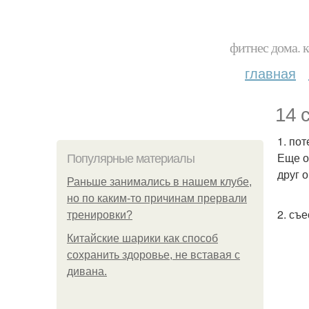
фитнес дома. 
главная
14 
1. пот
Еще о
Популярные материалы
друг 
Раньше занимались в нашем клубе,
но по каким-то причинам прервали
2. съ
тренировки?
Китайские шарики как способ
сохранить здоровье, не вставая с
дивана.