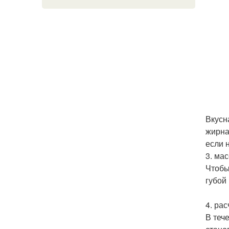
Вкусн
жирна
если 
3. ма
Чтобы
губой
4. рас
В теч