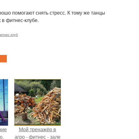
ошо помогают снять стресс. К тому же танцы
 в фитнес-клубе.
итнес клуб
ние
Мой тренажёр в
ю.
агро - фитнес - зале