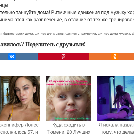
анцы.
тельно танцуйте дома! Ритмичные движения под музыку хор
инимаются как развлечение, в отличие от тех же тренировок
и:
фитнес уроки дома
,
фитнес для мозгов
,
фитнес упражнения
,
фитнес дома музыка
,
ф
авилось? Поделитесь с друзьями!
женнифер Лопес
Куда сходить в
Я искала назва
сполнилось 57, и
Тюмени. 20 Лучших
тому, что дела