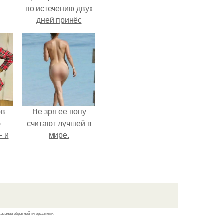
по истечению двух
дней принёс
ощутимый
результат.
ов
Не зря её попу
ю
считают лучшей в
- и
мире.
.
казании обратной гиперссылки.