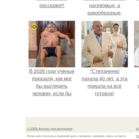
расскажет!
насекомые, а
ракообразные,
относящиеся к
бокоплавам.
В 2026 году учёные
"Степаненко
показали, как мог
пахала 40 лет, а эта
бы выглядеть
пришла на всё
человек, если бы
готовое!
его тело
эволюционировало
специально для
выживания в
© 2026 Фитнес для похудения
К
автокатастpoфах.
П
Фитнес дома. Комплексы упражнений, диеты, программы тренировок, советы экспертов