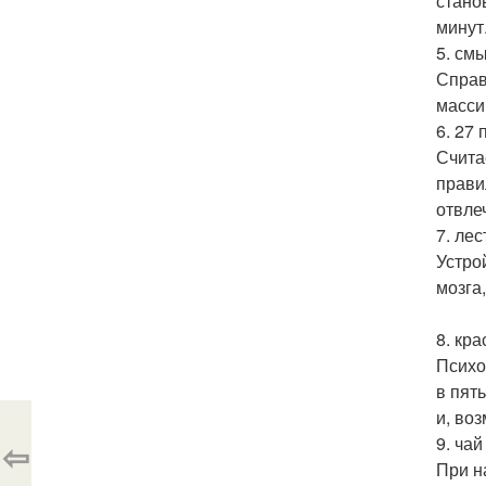
стано
минут
5. см
Справ
масси
6. 27
Счита
прави
отвле
7. лес
Устро
мозга
8. кра
Психо
в пят
и, во
9. чай
⇦
При н