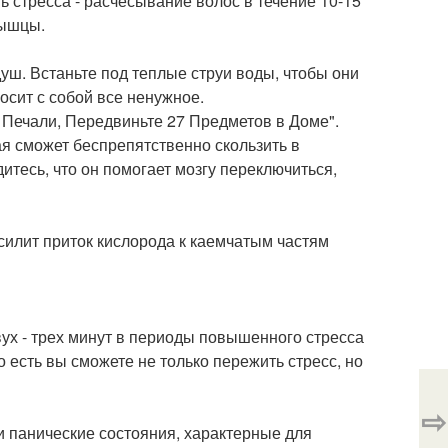
ь стресса - расчесывание волос в течение 10-15
мышцы.
ш. Встаньте под теплые струи воды, чтобы они
носит с собой все ненужное.
т Печали, Передвиньте 27 Предметов в Доме".
ая сможет беспрепятственно скользить в
тесь, что он помогает мозгу переключиться,
усилит приток кислорода к каемчатым частям
ух - трех минут в периоды повышенного стресса
о есть вы сможете не только пережить стресс, но
⇨
и панические состояния, характерные для