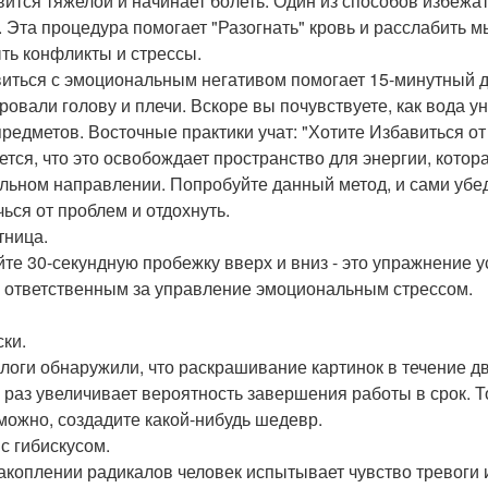
вится тяжелой и начинает болеть. Один из способов избежат
. Эта процедура помогает "Разогнать" кровь и расслабить 
ыть конфликты и стрессы.
иться с эмоциональным негативом помогает 15-минутный ду
ровали голову и плечи. Вскоре вы почувствуете, как вода у
 предметов. Восточные практики учат: "Хотите Избавиться о
ется, что это освобождает пространство для энергии, котор
льном направлении. Попробуйте данный метод, и сами убеди
чься от проблем и отдохнуть.
тница.
йте 30-секундную пробежку вверх и вниз - это упражнение 
, ответственным за управление эмоциональным стрессом.
ски.
логи обнаружили, что раскрашивание картинок в течение дв
ь раз увеличивает вероятность завершения работы в срок. Т
зможно, создадите какой-нибудь шедевр.
 с гибискусом.
акоплении радикалов человек испытывает чувство тревоги 