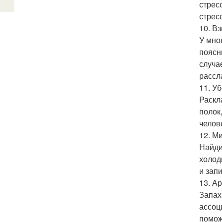
стрес
стрес
10. В
У мно
поясн
случа
рассл
11. Уб
Раскл
полок
челов
12. М
Найди
холод
и зап
13. А
Запах
ассоц
помож