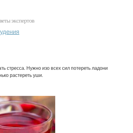
веты экспертов
худения
ь стресса. Нужно изо всех сил потереть ладони
нько растереть уши.