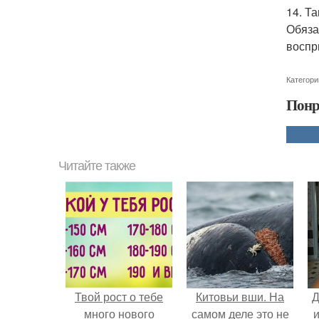
14. Т
Обяза
воспр
Категори
Понр
Читайте также
Твой рост о тебе
Китовьи вши. На
Д
много нового
самом деле это не
и