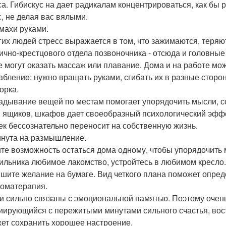
са. Гибискус на дает радикалам концентрироваться, как бы 
с, не делая вас вялыми.
змахи руками.
гих людей стресс выражается в том, что зажимаются, теря
ично-крестцового отдела позвоночника - отсюда и головные
е могут оказать массаж или плавание. Дома и на работе м
абление: нужно вращать руками, сгибать их в разные сторон
орка.
адывание вещей по местам помогает упорядочить мысли, со
, ящиков, шкафов дает своеобразный психологический эффе
ек бессознательно переносит на собственную жизнь.
инута на размышление.
те возможность остаться дома одному, чтобы упорядочить 
ильника любимое лакомство, устройтесь в любимом кресло.
ишите желание на бумаге. Вид четкого плана поможет опре
роматерапия.
и сильно связаны с эмоциональной памятью. Поэтому очень
иирующийся с пережитыми минутами сильного счастья, вост
ет сохранить хорошее настроение.