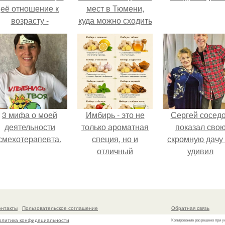
её отношение к
мест в Тюмени,
возрасту -
куда можно сходить
настоящий
с маленьким
манифест
ребенком
уверенности: "не
говорите, что я
отлично выгляжу
для 57.
3 мифа о моей
Имбирь - это не
Сергей сосед
деятельности
только ароматная
показал сво
смехотерапевта.
специя, но и
скромную дачу 
отличный
удивил
ингредиент для
поклонников
полезных напитков
и блюд.
онтакты
Пользовательское соглашение
Обратная связь
олитика конфидециальности
Копирование разрешено при у