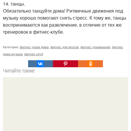
14. танцы.
Обязательно танцуйте дома! Ритмичные движения под
музыку хорошо помогают снять стресс. К тому же, танцы
воспринимаются как развлечение, в отличие от тех же
тренировок в фитнес-клубе.
Категории:
фитнес уроки дома
,
фитнес для мозгов
,
фитнес упражнения
,
фитнес
дома музыка
,
фитнес клуб
Читайте также
Твой рост о тебе много нового расскажет!