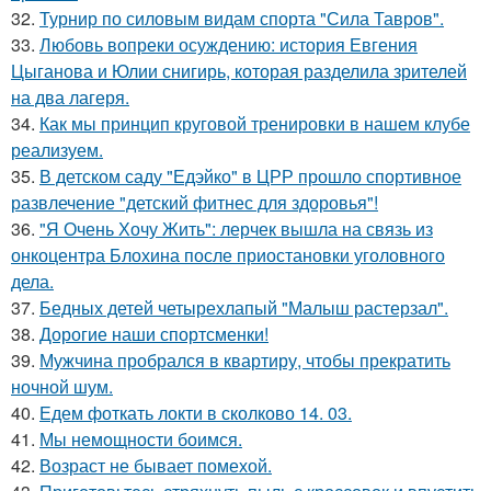
32.
Турнир по силовым видам спорта "Сила Тавров".
33.
Любовь вопреки осуждению: история Евгения
Цыганова и Юлии снигирь, которая разделила зрителей
на два лагеря.
34.
Как мы принцип круговой тренировки в нашем клубе
реализуем.
35.
В детском саду "Едэйко" в ЦРР прошло спортивное
развлечение "детский фитнес для здоровья"!
36.
"Я Очень Хочу Жить": лерчек вышла на связь из
онкоцентра Блохина после приостановки уголовного
дела.
37.
Бедных детей четырехлапый "Малыш растерзал".
38.
Дорогие наши спортсменки!
39.
Мужчина пробрался в квартиру, чтобы прекратить
ночной шум.
40.
Едем фоткать локти в сколково 14. 03.
41.
Мы немощности боимся.
42.
Возраст не бывает помехой.