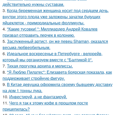
действительно нужны суставам.
3.
Когда беременная женщина носит под сердцем дочь,
внутри этого плода уже заложены зачатки будущих
яйцеклеток - примордиальные фолликулы.
4.
"Какие тусовки! ": Миллиардер Андрей Ковалев
призвал отправить лерчек в колонию.
5.
Заслуженный артист, он же певец Shaman, оказался
весьма любвеобильным.
6.
Идеальное воскресенье в Петербурге - велорейв,
который мы организуем вместе с "Балтикой 0".
7.
Тихая прогулка архипа и мелиссы.
8.
"Я Люблю Пилатес": Елизавета боярская показала, как
поддерживает стройную фигуру.
9.
В Китае девушка оформила своему бывшему доставку
на дом 1 тонны лука.
10.
Инвестируй, а не фантазируй.
11.
Чего я так к этому кофе в прошлом посте
прицепилась?