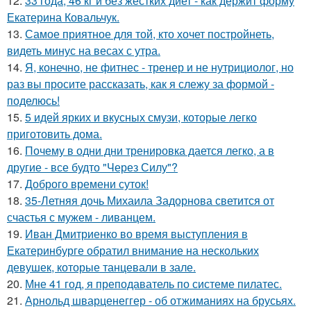
12.
33 года, 46 кг и без жёстких диет - как держит форму
Екатерина Ковальчук.
13.
Самое приятное для той, кто хочет постройнеть,
видеть минус на весах с утра.
14.
Я, конечно, не фитнес - тренер и не нутрициолог, но
раз вы просите рассказать, как я слежу за формой -
поделюсь!
15.
5 идей ярких и вкусных смузи, которые легко
приготовить дома.
16.
Почему в одни дни тренировка дается легко, а в
другие - все будто "Через Силу"?
17.
Доброго времени суток!
18.
35-Летняя дочь Михаила Задорнова светится от
счастья с мужем - ливанцем.
19.
Иван Дмитриенко во время выступления в
Екатеринбурге обратил внимание на нескольких
девушек, которые танцевали в зале.
20.
Мне 41 год, я преподаватель по системе пилатес.
21.
Арнольд шварценеггер - об отжиманиях на брусьях.