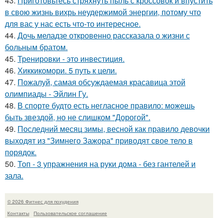
43.
Приготовьтесь стряхнуть пыль с кроссовок и впустить
в свою жизнь вихрь неудержимой энергии, потому что
для вас у нас есть что-то интересное.
44.
Дочь меладзе откровенно рассказала о жизни с
больным братом.
45.
Тренировки - это инвестиция.
46.
Хиккикомори. 5 путь к цели.
47.
Пожалуй, самая обсуждаемая красавица этой
олимпиады - Эйлин Гу.
48.
В спорте будто есть негласное правило: можешь
быть звездой, но не слишком "Дорогой".
49.
Последний месяц зимы, весной как правило девочки
выходят из "Зимнего Зажора" приводят свое тело в
порядок.
50.
Топ - 3 упражнения на руки дома - без гантелей и
зала.
© 2026 Фитнес для похудения
Контакты
Пользовательское соглашение