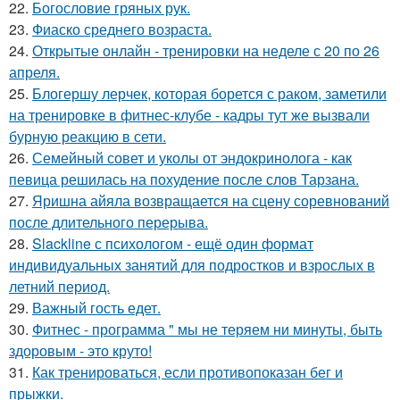
22.
Богословие гряных рук.
23.
Фиаско среднего возраста.
24.
Открытые онлайн - тренировки на неделе с 20 по 26
апреля.
25.
Блогершу лерчек, которая борется с раком, заметили
на тренировке в фитнес-клубе - кадры тут же вызвали
бурную реакцию в сети.
26.
Семейный совет и уколы от эндокринолога - как
певица решилась на похудение после слов Тарзана.
27.
Яришна айяла возвращается на сцену соревнований
после длительного перерыва.
28.
Slackline с психологом - ещё один формат
индивидуальных занятий для подростков и взрослых в
летний период.
29.
Важный гость едет.
30.
Фитнес - программа " мы не теряем ни минуты, быть
здоровым - это круто!
31.
Как тренироваться, если противопоказан бег и
прыжки.