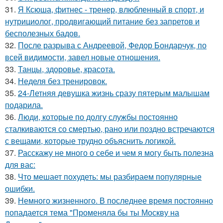
31.
Я Ксюша, фитнес - тренер, влюбленный в спорт, и
нутрициолог, продвигающий питание без запретов и
бесполезных бадов.
32.
После разрыва с Андреевой, Федор Бондарчук, по
всей видимости, завел новые отношения.
33.
Танцы, здоровье, красота.
34.
Неделя без тренировок.
35.
24-Летняя девушка жизнь сразу пятерым малышам
подарила.
36.
Люди, которые по долгу службы постоянно
сталкиваются со смертью, рано или поздно встречаются
с вещами, которые трудно объяснить логикой.
37.
Расскажу не много о себе и чем я могу быть полезна
для вас:
38.
Что мешает похудеть: мы разбираем популярные
ошибки.
39.
Немного жизненного. В последнее время постоянно
попадается тема "Променяла бы ты Москву на