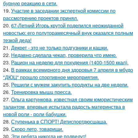
бурную реакцию в сети.
19.
Участие в заседании экспертной комиссии по
рассмотрению проектов принял.
20.
67-Летний Игорь крутой поделился неожиданной
новостью: его полуторамесячный внук оказался полным
тезкой деда!
21.
Декрет - это не только подгузники и кашки.
22.
Недавно сделала чекап, проверила что имею.
23.
Рацион на неделю для похудения (1400-1500 ккал).
24.
В рамках всемирного дня здоровья 7 апреля в мбудо
"ДЮЦ" прошло спортивное мероприятия.
25.
Решили с мужем закупить продукты на две недели.
26.
Тренировка мышц пресса.
27.
Ольга картункова, известная своим юмористическим
талантом, впервые испытала радость материнства в
новой роли - роли бабушки.
28.
Ступенька в СПОРТ! Детиспортдюсшаша.
29.
Скоро лето, товарищи.
30.
Эти ребята никогда не подведут!