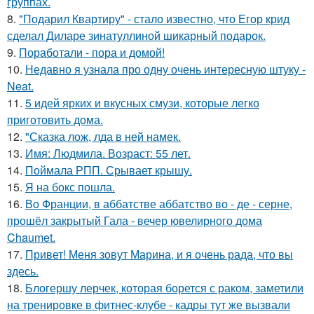
группах.
8.
"Подарил Квартиру" - стало известно, что Егор крид
сделал Диларе зинатуллиной шикарный подарок.
9.
Поработали - пора и домой!
10.
Недавно я узнала про одну очень интересную штуку -
Neat.
11.
5 идей ярких и вкусных смузи, которые легко
приготовить дома.
12.
"Сказка лож, лда в ней намек.
13.
Имя: Людмила. Возраст: 55 лет.
14.
Поймала РПП. Срывает крышу.
15.
Я на бокс пошла.
16.
Во Франции, в аббатстве аббатство во - де - серне,
прошёл закрытый Гала - вечер ювелирного дома
Chaumet.
17.
Привет! Меня зовут Марина, и я очень рада, что вы
здесь.
18.
Блогершу лерчек, которая борется с раком, заметили
на тренировке в фитнес-клубе - кадры тут же вызвали