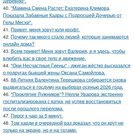
Деревню".
40.
"Мамина Смена Растет: Екатерина Климова
Показала Забавные Кадры с Подросшей Дочерью от
Гелы Месхи".
41.
Привет, меня зовут юля крофт.
42.
Почему так много стало людей, которые занимаются
онлайн дома?
43.
Всем привет! Меня зовут Валерия, и я здесь, чтобы
влюбить вас в свое тело и движение.
44.
"Они Несчастные Гиены" - джиган жёстко высказался
о подругах бывшей жены Оксана Самойлова.
45.
88-Летняя Валентина Терешкова собирается снова
выдвигаться в госдуму на выборах осенью 2026 года.
46.
"Проклятие Лужников"? Нелли Уварова экстренно
госпитализирована с катка, не успев восстановиться
после прошлого перелома.
47.
Пирог к чаю за 5 минут.
48.
Том харди в очередной раз доказал, что он крут не
только на экране, но и на татами.