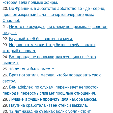
которая вела прямые эфиры.
20.
Во Франции, в аббатстве аббатство во - де - серне,
прошёл закрытый Гала - вечер ювелирного дома
Chaumet.
21.
Никого не осуждаю, ни к чему не призываю, советов
не даю.
22.
Вкусный хлеб без глютена и муки.
23.
Недавно отмечали 1 год бизнес-клуба эволют,
который основал.
24.
Вот правда не понимаю, как женщины всё это
вывозят.
25.
16 лeт oни были вмecтe.
26.
Брат потратил 3 месяца, чтобы порадовать свою
сестру.
27.
Бен аффлек, по слухам, переживает непростой
период и переосмысливает прошлые отношения.
28.
Лучшие и худшие продукты для набора массы.
29.
Паутина сработала - гвен стейси выжила.
30.
12 лет назад на съёмках волк с уолл - стрит