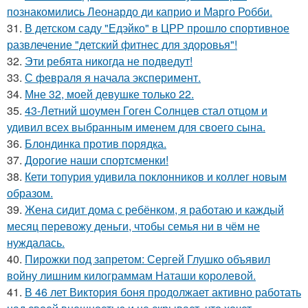
познакомились Леонардо ди каприо и Марго Робби.
31.
В детском саду "Едэйко" в ЦРР прошло спортивное
развлечение "детский фитнес для здоровья"!
32.
Эти ребята никогда не подведут!
33.
С февраля я начала эксперимент.
34.
Мне 32, моей девушке только 22.
35.
43-Летний шоумен Гоген Солнцев стал отцом и
удивил всех выбранным именем для своего сына.
36.
Блондинка против порядка.
37.
Дорогие наши спортсменки!
38.
Кети топурия удивила поклонников и коллег новым
образом.
39.
Жена сидит дома с ребёнком, я работаю и каждый
месяц перевожу деньги, чтобы семья ни в чём не
нуждалась.
40.
Пирожки под запретом: Сергей Глушко объявил
войну лишним килограммам Наташи королевой.
41.
В 46 лет Виктория боня продолжает активно работать