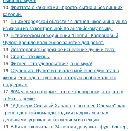
бывшего мужа!
10.
Фриттата с кабачками - просто, сытно и без лишних
калорий.
11.
В нижегородской области 14-летняя школьница ушла
из жизни из-за контрольной по английскому языку.
12.
В творческом объединении "Пеппи - Капроновый
Чулок" прошло волшебное занятие для ребят.
13.
Йогатерапия: бережное исцеление души и тела.
14.
Спорт - это жизнь.
15.
Фитнес - это удовольствие, а не мука!
16.
Ступенька. Ну вот и начался мой еще один этап в
жизни, еще одна ступенька, которую особо мало кто
поддержал.
17.
80% успеха в форме - это не тренировки, а то, что у
тебя в тарелке.
18.
"У Дочери Сильный Характер, но он ее Сломал": как
тренер детской команды годами надругался над
девочками, угрожая исключением из секции.
19.
В Китае скончалась 24-летняя девушка - фуд - блогер,