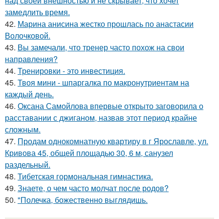
над своей внешностью и не скрывает, что хочет
замедлить время.
42.
Марина анисина жестко прошлась по анастасии
Волочковой.
43.
Вы замечали, что тренер часто похож на свои
направления?
44.
Тренировки - это инвестиция.
45.
Твоя мини - шпаргалка по макронутриентам на
каждый день.
46.
Оксана Самойлова впервые открыто заговорила о
расставании с джиганом, назвав этот период крайне
сложным.
47.
Продам однокомнатную квартиру в г Ярославле, ул.
Кривова 45, общей площадью 30, 6 м, санузел
раздельный.
48.
Тибетская гормональная гимнастика.
49.
Знаете, о чем часто молчат после родов?
50.
"Полечка, божественно выглядишь.