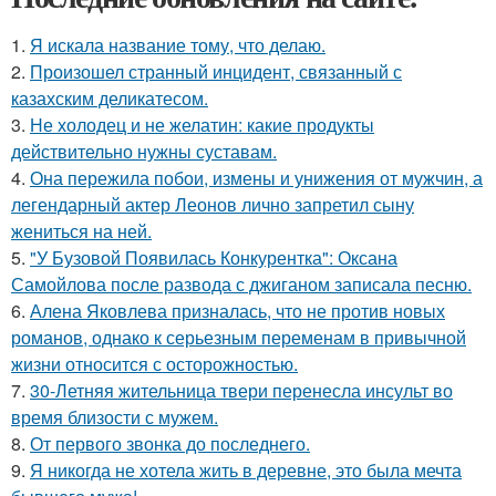
1.
Я искала название тому, что делаю.
2.
Произошел странный инцидент, связанный с
казахским деликатесом.
3.
Не холодец и не желатин: какие продукты
действительно нужны суставам.
4.
Она пережила побои, измены и унижения от мужчин, а
легендарный актер Леонов лично запретил сыну
жениться на ней.
5.
"У Бузовой Появилась Конкурентка": Оксана
Самойлова после развода с джиганом записала песню.
6.
Алена Яковлева призналась, что не против новых
романов, однако к серьезным переменам в привычной
жизни относится с осторожностью.
7.
30-Летняя жительница твери перенесла инсульт во
время близости с мужем.
8.
От первого звонка до последнего.
9.
Я никогда не хотела жить в деревне, это была мечта