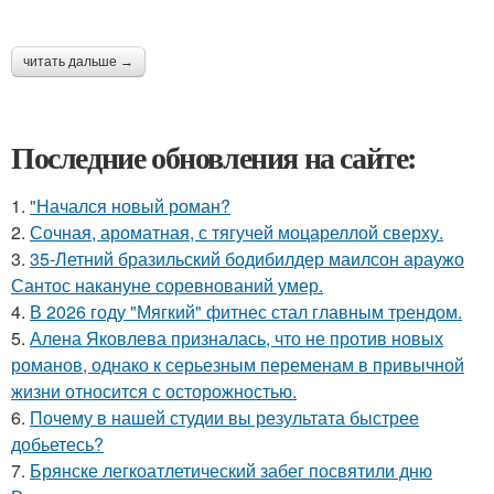
читать дальше →
Последние обновления на сайте:
1.
"Начался новый роман?
2.
Сочная, ароматная, с тягучей моцареллой сверху.
3.
35-Летний бразильский бодибилдер маилсон араужо
Сантос накануне соревнований умер.
4.
В 2026 году "Мягкий" фитнес стал главным трендом.
5.
Алена Яковлева призналась, что не против новых
романов, однако к серьезным переменам в привычной
жизни относится с осторожностью.
6.
Почему в нашей студии вы результата быстрее
добьетесь?
7.
Брянске легкоатлетический забег посвятили дню