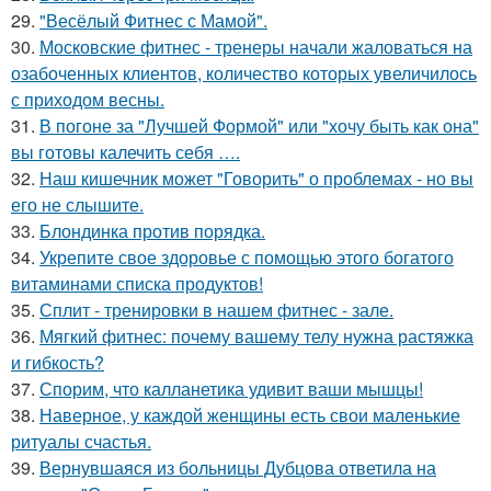
29.
"Весёлый Фитнес с Мамой".
30.
Московские фитнес - тренеры начали жаловаться на
озабоченных клиентов, количество которых увеличилось
с приходом весны.
31.
В погоне за "Лучшей Формой" или "хочу быть как она"
вы готовы калечить себя ….
32.
Наш кишечник может "Говорить" о проблемах - но вы
его не слышите.
33.
Блондинка против порядка.
34.
Укрепите свое здоровье с помощью этого богатого
витаминами списка продуктов!
35.
Сплит - тренировки в нашем фитнес - зале.
36.
Мягкий фитнес: почему вашему телу нужна растяжка
и гибкость?
37.
Спорим, что калланетика удивит ваши мышцы!
38.
Наверное, у каждой женщины есть свои маленькие
ритуалы счастья.
39.
Вернувшаяся из больницы Дубцова ответила на