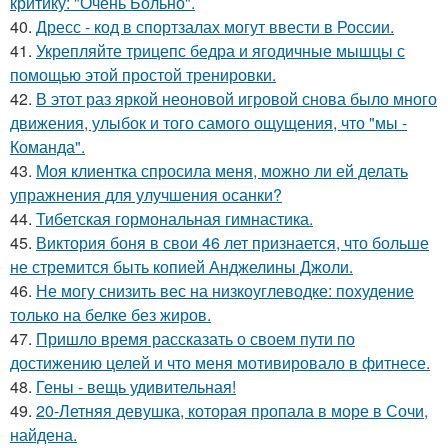
критику: "Очень Больно".
40.
Дресс - код в спортзалах могут ввести в России.
41.
Укрепляйте трицепс бедра и ягодичные мышцы с
помощью этой простой тренировки.
42.
В этот раз яркой неоновой игровой снова было много
движения, улыбок и того самого ощущения, что "мы -
Команда".
43.
Моя клиентка спросила меня, можно ли ей делать
упражнения для улучшения осанки?
44.
Тибетская гормональная гимнастика.
45.
Виктория боня в свои 46 лет признается, что больше
не стремится быть копией Анджелины Джоли.
46.
Не могу снизить вес на низкоуглеводке: похудение
только на белке без жиров.
47.
Пришло время рассказать о своем пути по
достижению целей и что меня мотивировало в фитнесе.
48.
Гены - вещь удивительная!
49.
20-Летняя девушка, которая пропала в море в Сочи,
найдена.