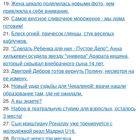
19.
Жена цекало поделилась новыми фото, чем
привлекла к себе внимание.
20.
Самое вкусное сливочное мороженое - мы дома
готовим!
21.
Блеск огней, причесок глянцы, стук веселых
каблучков.
22.
"Сделать Ребенка для них - Пустое Дело": Анна
хилькевич осудила звезду "универа" Арарата кещяна,
который скрывал внебрачного сына 14 лет.
23.
Дмитрий Дибров готов вернуть Полину, несмотря на
ее измену.
24.
Новый удар судьбы для Чекалиной: врачи нашли
образование там, где не ожидали.
25.
А вы знаете?
26.
Набор в театральную студию для взрослых, осталось
3 места!
27.
Сын криштиану Роналду уже тренируется с
молодёжкой реал Мадрид U16.
28.
Всплыл через три месяца.