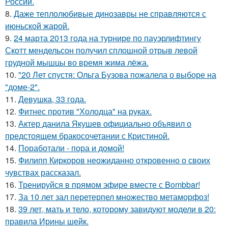
России.
8.
Даже теплолюбивые динозавры не справляются с
июньской жарой.
9.
24 марта 2013 года на турнире по пауэрлифтингу
Скотт мендельсон получил сплошной отрыв левой
грудной мышцы во время жима лёжа.
10.
"20 Лет спустя: Ольга Бузова пожалела о выборе на
"доме-2".
11.
Девушка, 33 года.
12.
Фитнес против "Холодца" на руках.
13.
Актер данила Якушев официально объявил о
предстоящем бракосочетании с Кристиной.
14.
Поработали - пора и домой!
15.
Филипп Киркоров неожиданно откровенно о своих
чувствах рассказал.
16.
Тренируйся в прямом эфире вместе с Bombbar!
17.
За 10 лет зал перетерпел множество метаморфоз!
18.
39 лет, мать и тело, которому завидуют модели в 20:
правила Ирины шейк.