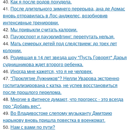
40.
Как я после родов похудела.
41.
После длительного зимнего перерыва, ана де Армас
вновь отправилась в Лос-анджелес, возобновив
интенсивные тренировки.
42.
Мы привыкли считать калории.
43.
Пауэрспорт и пауэрлифтинг: перепутать нельзя.
44.
Мать семерых детей под следствием: до трех лет
колонии.
45.
Родившая в 14 лет звезда шоу "Пусть Говорят" Дарья
суднишникова ждет второго ребенка.
46.
Иногда мне кажется, что я не человек.
47.
"Проклятие Лужников"? Нелли Уварова экстренно
госпитализирована с катка, не успев восстановиться
после прошлого перелома.
48.
Многие в фитнесе думают, что прогресс - это всегда
про "Добавь вес".
49.
Во Владивостоке слепому музыканту Дмитрию
нарыкову вновь пришла повестка в военкомат.
50.
Нам с вами по пути?