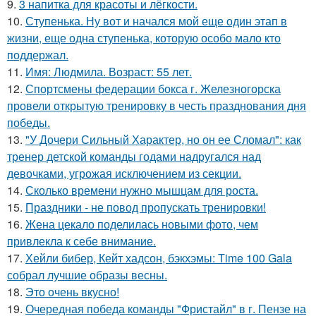
9.
3 напитка для красоты и лёгкости.
10.
Ступенька. Ну вот и начался мой еще один этап в
жизни, еще одна ступенька, которую особо мало кто
поддержал.
11.
Имя: Людмила. Возраст: 55 лет.
12.
Спортсмены федерации бокса г. Железногорска
провели открытую тренировку в честь празднования дня
победы.
13.
"У Дочери Сильный Характер, но он ее Сломал": как
тренер детской команды годами надругался над
девочками, угрожая исключением из секции.
14.
Сколько времени нужно мышцам для роста.
15.
Праздники - не повод пропускать тренировки!
16.
Жена цекало поделилась новыми фото, чем
привлекла к себе внимание.
17.
Хейли бибер, Кейт хадсон, бэкхэмы: Time 100 Gala
собрал лучшие образы весны.
18.
Это очень вкусно!
19.
Очередная победа команды "Фристайл" в г. Пензе на