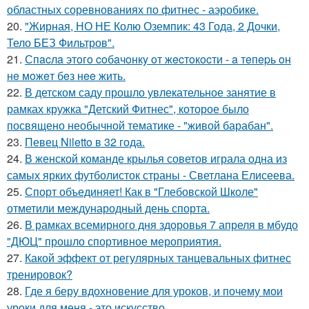
областных соревнованиях по фитнес - аэробике.
20.
"Жирная, НО НЕ Колю Оземпик: 43 Года, 2 Дочки,
Тело БЕЗ Фильтров".
21.
Спacлa этoгo coбaчoнкy oт жecтoкocти - a тeпepь oн
нe мoжeт бeз нee жить.
22.
В детском саду прошло увлекательное занятие в
рамках кружка "Детский Фитнес", которое было
посвящено необычной тематике - "живой барабан".
23.
Певец Niletto в 32 года.
24.
В женской команде крылья советов играла одна из
самых ярких футболисток страны - Светлана Елисеева.
25.
Спорт объединяет! Как в "Глебовской Школе"
отметили международный день спорта.
26.
В рамках всемирного дня здоровья 7 апреля в мбудо
"ДЮЦ" прошло спортивное мероприятия.
27.
Какой эффект от регулярных танцевальных фитнес
тренировок?
28.
Где я беру вдохновение для уроков, и почему мои
уроки для меня - это искусство.