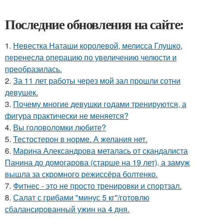
Последние обновления на сайте:
1.
Невестка Наташи королевой, мелисса Глушко,
перенесла операцию по увеличению челюсти и
преобразилась.
2.
За 11 лет работы через мой зал прошли сотни
девушек.
3.
Почему многие девушки годами тренируются, а
фигура практически не меняется?
4.
Вы головоломки любите?
5.
Тестостерон в норме. А желания нет.
6.
Марина Александрова металась от скандалиста
Панина до домогарова (старше на 19 лет), а замуж
вышла за скромного режиссёра болтенко.
7.
Фитнес - это не просто тренировки и спортзал.
8.
Салат с грибами "минус 5 кг"/готовлю
сбалансированный ужин на 4 дня.