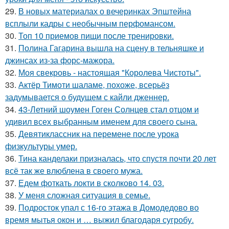
29.
В новых материалах о вечеринках Эпштейна
всплыли кадры с необычным перфомансом.
30.
Топ 10 приемов пищи после тренировки.
31.
Полина Гагарина вышла на сцену в тельняшке и
джинсах из-за форс-мажора.
32.
Моя свекровь - настоящая "Королева Чистоты".
33.
Актёр Тимоти шаламе, похоже, всерьёз
задумывается о будущем с кайли дженнер.
34.
43-Летний шоумен Гоген Солнцев стал отцом и
удивил всех выбранным именем для своего сына.
35.
Девятиклассник на перемене после урока
физкультуры умер.
36.
Тина канделаки призналась, что спустя почти 20 лет
всё так же влюблена в своего мужа.
37.
Едем фоткать локти в сколково 14. 03.
38.
У меня сложная ситуация в семье.
39.
Подросток упал с 16-го этажа в Домодедово во
время мытья окон и … выжил благодаря сугробу.